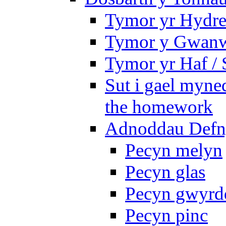
Tymor yr Hydre
Tymor y Gwanw
Tymor yr Haf /
Sut i gael myned
the homework
Adnoddau Defny
Pecyn melyn
Pecyn glas
Pecyn gwyrd
Pecyn pinc