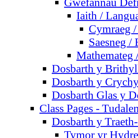
Gwefannau Defn
Iaith / Langu
Cymraeg /
Saesneg / 
Mathemateg 
Dosbarth y Brithyl
Dosbarth y Crychy
Dosbarth Glas y D
Class Pages - Tudale
Dosbarth y Traeth
Tymor yr Hydre