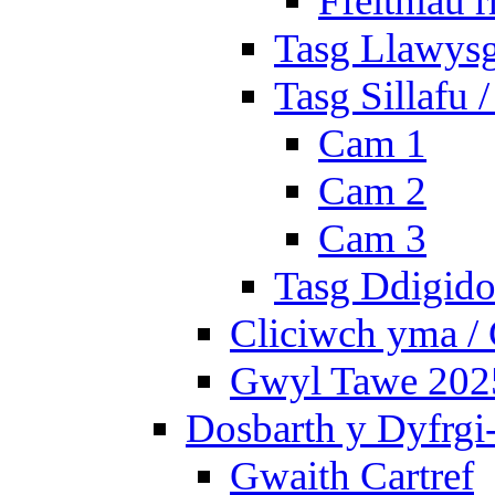
Ffeithiau 
Tasg Llawysg
Tasg Sillafu 
Cam 1
Cam 2
Cam 3
Tasg Ddigidol
Cliciwch yma / 
Gwyl Tawe 2025 
Dosbarth y Dyfrgi
Gwaith Cartref