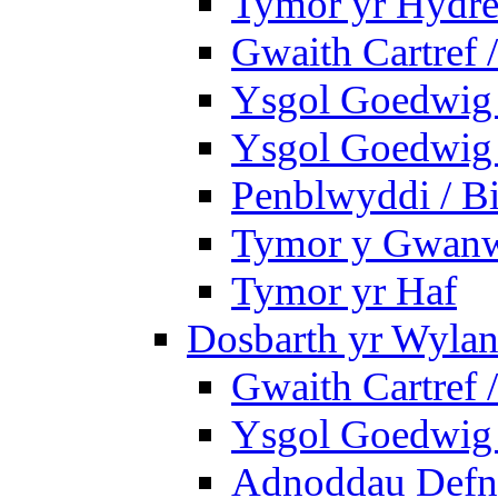
Tymor yr Hydre
Gwaith Cartref
Ysgol Goedwig B
Ysgol Goedwig B
Penblwyddi / Bi
Tymor y Gwan
Tymor yr Haf
Dosbarth yr Wylan
Gwaith Cartref
Ysgol Goedwig 
Adnoddau Defny