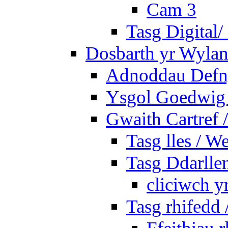
Cam 3
Tasg Digital/
Dosbarth yr Wylan
Adnoddau Defny
Ysgol Goedwig 
Gwaith Cartref
Tasg lles / W
Tasg Ddarlle
cliciwch y
Tasg rhifedd