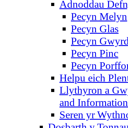
Adnoddau Defny
Pecyn Melyn
Pecyn Glas
Pecyn Gwyr
Pecyn Pinc
Pecyn Porffo
Helpu eich Plen
Llythyron a Gw
and Information
Seren yr Wythno
Dosbarth y Tonnau