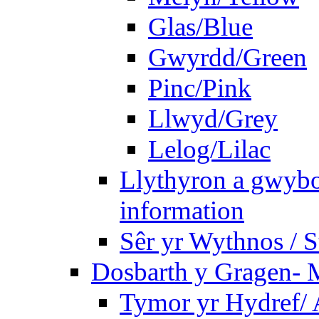
Glas/Blue
Gwyrdd/Green
Pinc/Pink
Llwyd/Grey
Lelog/Lilac
Llythyron a gwybo
information
Sêr yr Wythnos / S
Dosbarth y Gragen- M
Tymor yr Hydref/