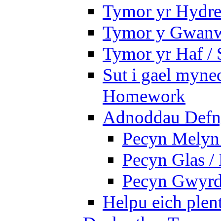
Tymor yr Hydre
Tymor y Gwanw
Tymor yr Haf /
Sut i gael myned
Homework
Adnoddau Defny
Pecyn Melyn 
Pecyn Glas /
Pecyn Gwyrd
Helpu eich plen