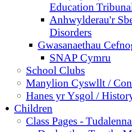
Education Tribuna
Anhwylderau'r Sb
Disorders
Gwasanaethau Cefnogi
SNAP Cymru
School Clubs
Manylion Cyswllt / Cont
Hanes yr Ysgol / Histor
Children
Class Pages - Tudalenn