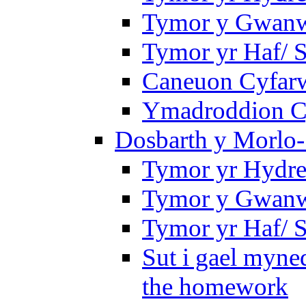
Tymor y Gwanwy
Tymor yr Haf/
Caneuon Cyfarw
Ymadroddion Cy
Dosbarth y Morlo-
Tymor yr Hydre
Tymor y Gwanw
Tymor yr Haf/
Sut i gael myned
the homework