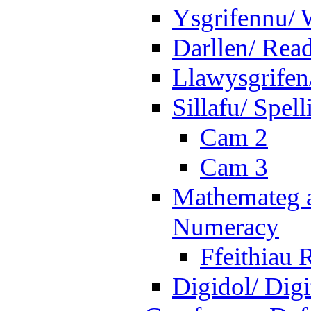
Ysgrifennu/ 
Darllen/ Rea
Llawysgrifen
Sillafu/ Spell
Cam 2
Cam 3
Mathemateg a
Numeracy
Ffeithiau 
Digidol/ Digi