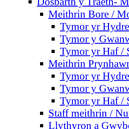
Dosbarth y Traeth- M
Meithrin Bore / M
Tymor yr Hydre
Tymor y Gwanw
Tymor yr Haf /
Meithrin Prynhawn
Tymor yr Hydre
Tymor y Gwanw
Tymor yr Haf /
Staff meithrin / Nu
Llythyron a Gwybo