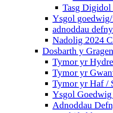
Tasg Digidol 
Ysgol goedwig/f
adnoddau defnyd
Nadolig 2024 C
Dosbarth y Gragen
Tymor yr Hydre
Tymor yr Gwanw
Tymor yr Haf /
Ysgol Goedwig 
Adnoddau Defny