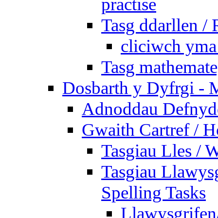
practise
Tasg ddarllen /
cliciwch yma 
Tasg mathemateg
Dosbarth y Dyfrgi - 
Adnoddau Defnyddi
Gwaith Cartref /
Tasgiau Lles / 
Tasgiau Llawysg
Spelling Tasks
Llawysgrifen