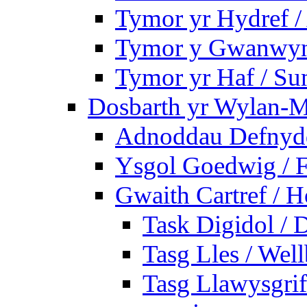
Tymor yr Hydref 
Tymor y Gwanwyn 
Tymor yr Haf / S
Dosbarth yr Wylan-M
Adnoddau Defnyddi
Ysgol Goedwig / F
Gwaith Cartref /
Task Digidol / D
Tasg Lles / Wel
Tasg Llawysgrife