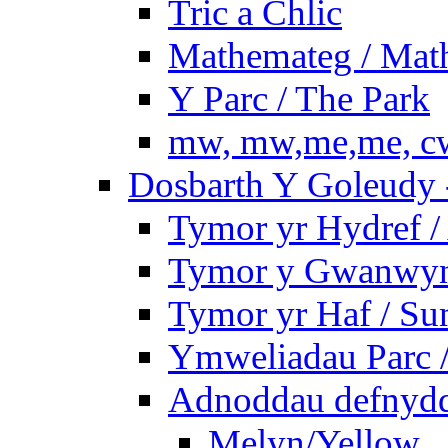
Tric a Chlic
Mathemateg / Mat
Y Parc / The Park
mw, mw,me,me, cw
Dosbarth Y Goleudy -
Tymor yr Hydref 
Tymor y Gwanwyn 
Tymor yr Haf / S
Ymweliadau Parc / 
Adnoddau defnyddi
Melyn/Yellow