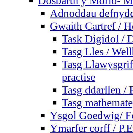
Dosbarth y Morlo- M
Adnoddau defnyddi
Gwaith Cartref /
Task Digidol / D
Tasg Lles / Wel
Tasg Llawysgrife
practise
Tasg ddarllen /
Tasg mathemateg
Ysgol Goedwig/ Fo
Ymarfer corff / P.E