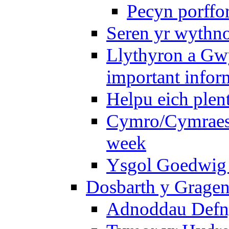
Pecyn porffo
Seren yr wythno
Llythyron a Gw
important infor
Helpu eich plen
Cymro/Cymraes 
week
Ysgol Goedwig 
Dosbarth y Gragen
Adnoddau Defny