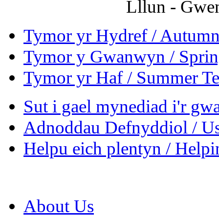
Lllun - Gwe
Tymor yr Hydref / Autum
Tymor y Gwanwyn / Sprin
Tymor yr Haf / Summer T
Sut i gael mynediad i'r gw
Adnoddau Defnyddiol / Us
Helpu eich plentyn / Helpi
About Us