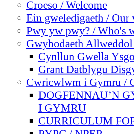
Croeso / Welcome
Ein gweledigaeth / Our 
Pwy yw pwy? / Who's 
Gwybodaeth Allweddol 
Cynllun Gwella Ysgo
Grant Datblygu Disg
Cwricwlwm i Gymru / C
DOGFENNAU’N G
I GYMRU
CURRICULUM FO
PYPC / NPEP