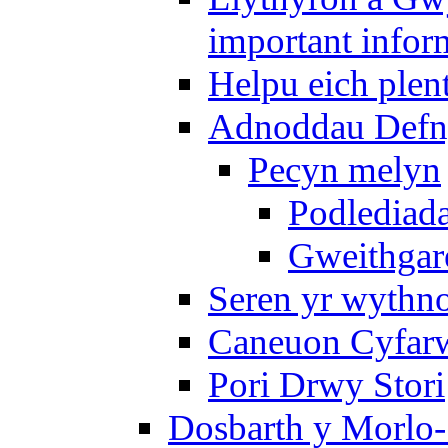
important infor
Helpu eich plen
Adnoddau Defny
Pecyn melyn
Podlediada
Gweithgare
Seren yr wythno
Caneuon Cyfarw
Pori Drwy Stori
Dosbarth y Morlo-