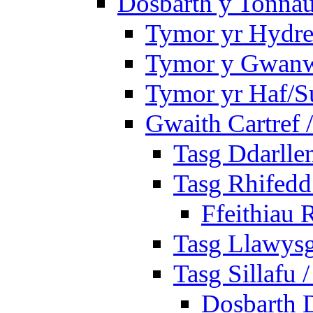
Dosbarth y Tonnau
Tymor yr Hydre
Tymor y Gwan
Tymor yr Haf/
Gwaith Cartref
Tasg Ddarlle
Tasg Rhifedd
Ffeithiau 
Tasg Llawysg
Tasg Sillafu 
Dosbarth D