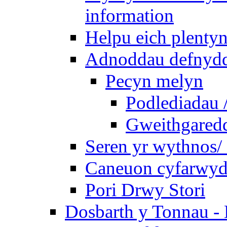
information
Helpu eich plentyn
Adnoddau defnyddi
Pecyn melyn
Podlediadau 
Gweithgaredda
Seren yr wythnos/ 
Caneuon cyfarwydd
Pori Drwy Stori
Dosbarth y Tonnau - 