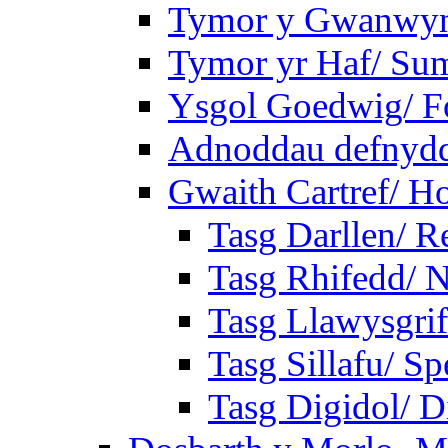
Tymor y Gwanwyn
Tymor yr Haf/ Su
Ysgol Goedwig/ Fo
Adnoddau defnyddi
Gwaith Cartref/ 
Tasg Darllen/ R
Tasg Rhifedd/ 
Tasg Llawysgrif
Tasg Sillafu/ Sp
Tasg Digidol/ Di