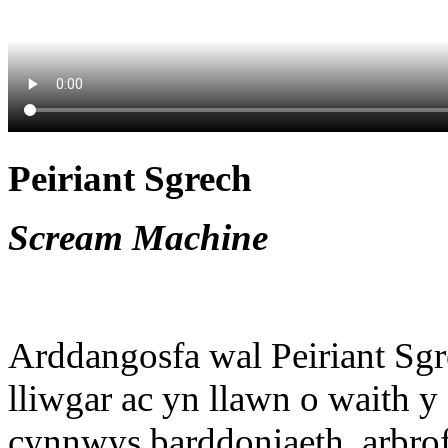
Peiriant Sgrech
Scream Machine
Arddangosfa wal Peiriant Sg
lliwgar ac yn llawn o waith y
cynnwys barddoniaeth, arbro