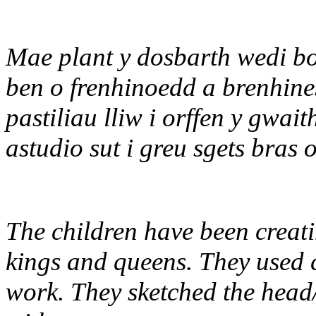
Mae plant y dosbarth wedi bo
ben o frenhinoedd a brenhin
pastiliau lliw i orffen y gwai
astudio sut i greu sgets bras 
The children have been creati
kings and queens. They used c
work. They sketched the head/