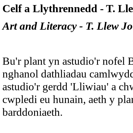
Celf a Llythrennedd - T. Ll
Art and Literacy - T. Llew J
Bu'r plant yn astudio'r nofel
nghanol dathliadau camlwyddi
astudio'r gerdd 'Lliwiau' a ch
cwpledi eu hunain, aeth y pla
barddoniaeth.