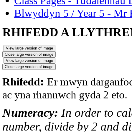
Class Pages - Tudalennau 
Blwyddyn 5 / Year 5 - Mr 
RHIFEDD A LLYTHR
View large version of image
Close large version of image
View large version of image
Close large version of image
:
Rhifedd
Er mwyn darganfod 
ac yna rhannwch gyda 2 eto.
Numeracy:
In order to cal
number, divide by 2 and di