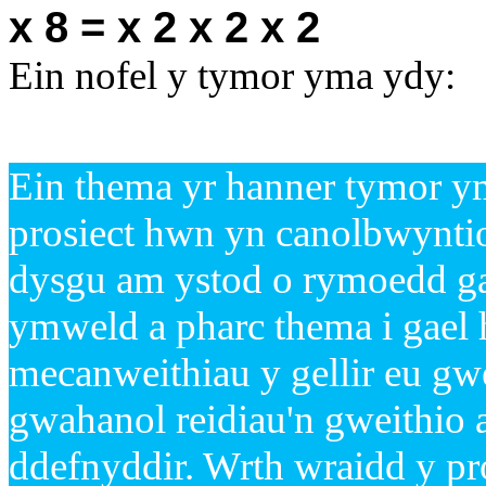
x 8 = x 2 x 2 x 2
Ein nofel y tymor yma ydy:
Ein thema yr hanner tymor ym
prosiect hwn yn canolbwynti
dysgu am ystod o rymoedd g
ymweld a pharc thema i gael 
mecanweithiau y gellir eu gw
gwahanol reidiau'n gweithio a
ddefnyddir. Wrth wraidd y p