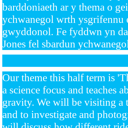
barddoniaeth ar y thema o geir
ychwanegol wrth ysgrifennu e
gwyddonol. Fe fyddwn yn darl
Jones fel sbardun ychwanegol 
Our theme this half term is '
a science focus and teaches a
gravity. We will be visiting a
and to investigate and photo
will discuss how different r