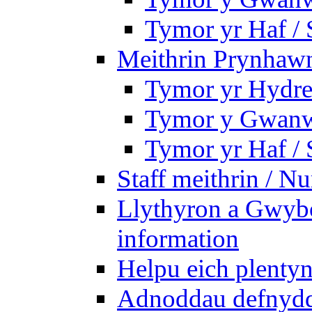
Tymor yr Haf /
Meithrin Prynhawn
Tymor yr Hydre
Tymor y Gwanw
Tymor yr Haf /
Staff meithrin / Nu
Llythyron a Gwybo
information
Helpu eich plentyn
Adnoddau defnyddi