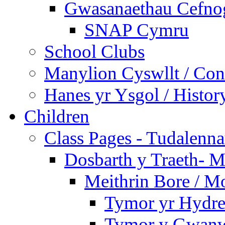
Gwasanaethau Cefnogi
SNAP Cymru
School Clubs
Manylion Cyswllt / Cont
Hanes yr Ysgol / Histor
Children
Class Pages - Tudalenn
Dosbarth y Traeth- M
Meithrin Bore / M
Tymor yr Hydre
Tymor y Gwanw