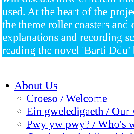
used. At the heart of the pro
the theme roller coasters and 
explanations and recording sci
reading the novel 'Barti Ddu'
About Us
Croeso / Welcome
Ein gweledigaeth / Our 
Pwy yw pwy? / Who's 