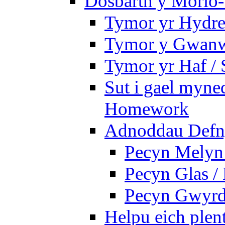
Dosbarth y Morlo-
Tymor yr Hydre
Tymor y Gwanw
Tymor yr Haf /
Sut i gael myned
Homework
Adnoddau Defny
Pecyn Melyn 
Pecyn Glas /
Pecyn Gwyrd
Helpu eich plen