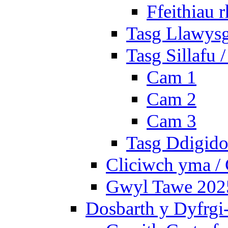
Ffeithiau 
Tasg Llawysg
Tasg Sillafu 
Cam 1
Cam 2
Cam 3
Tasg Ddigidol
Cliciwch yma / 
Gwyl Tawe 2025 
Dosbarth y Dyfrgi