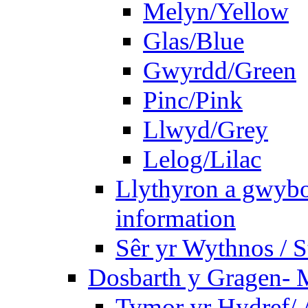
Melyn/Yellow
Glas/Blue
Gwyrdd/Green
Pinc/Pink
Llwyd/Grey
Lelog/Lilac
Llythyron a gwybo
information
Sêr yr Wythnos / S
Dosbarth y Gragen- M
Tymor yr Hydref/