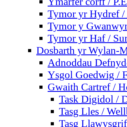
Ymarfer corff / P.E
Tymor yr Hydref 
Tymor y Gwanwyn 
Tymor yr Haf / S
Dosbarth yr Wylan-M
Adnoddau Defnyddi
Ysgol Goedwig / F
Gwaith Cartref /
Task Digidol / D
Tasg Lles / Wel
Tasg Llawysgrife