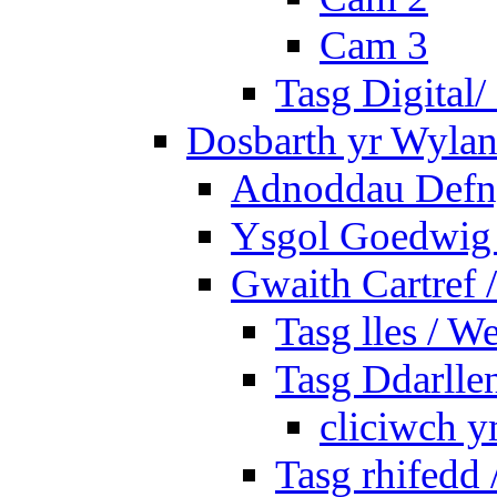
Cam 3
Tasg Digital/
Dosbarth yr Wylan
Adnoddau Defny
Ysgol Goedwig 
Gwaith Cartref
Tasg lles / W
Tasg Ddarlle
cliciwch y
Tasg rhifedd