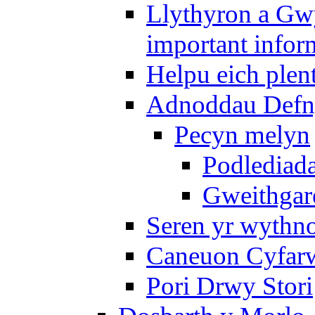
Llythyron a Gw
important infor
Helpu eich plen
Adnoddau Defny
Pecyn melyn
Podlediada
Gweithgare
Seren yr wythno
Caneuon Cyfarw
Pori Drwy Stori