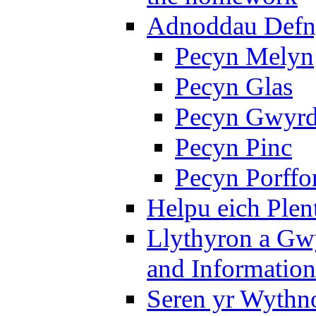
Adnoddau Defny
Pecyn Melyn
Pecyn Glas
Pecyn Gwyr
Pecyn Pinc
Pecyn Porffo
Helpu eich Plen
Llythyron a Gw
and Information
Seren yr Wythno