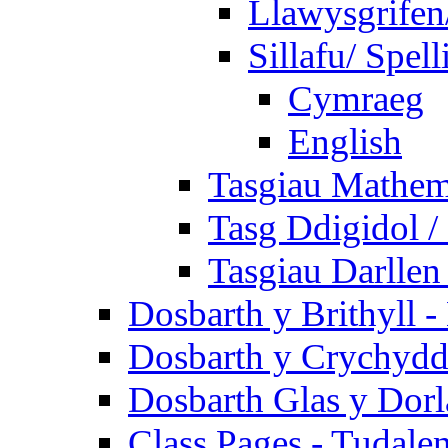
Llawysgrifen
Sillafu/ Spell
Cymraeg
English
Tasgiau Mathem
Tasg Ddigidol / 
Tasgiau Darllen
Dosbarth y Brithyll 
Dosbarth y Crychydd
Dosbarth Glas y Dorl
Class Pages - Tudale