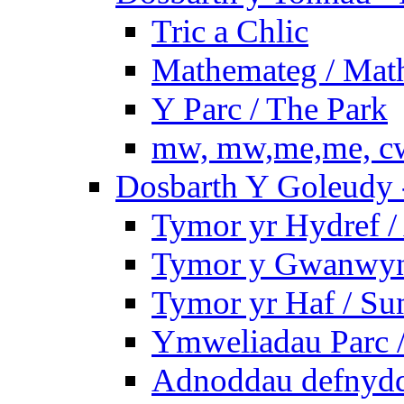
Tric a Chlic
Mathemateg / Mat
Y Parc / The Park
mw, mw,me,me, cw
Dosbarth Y Goleudy -
Tymor yr Hydref 
Tymor y Gwanwyn 
Tymor yr Haf / S
Ymweliadau Parc / 
Adnoddau defnyddi