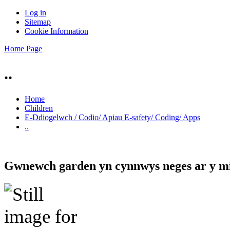
Log in
Sitemap
Cookie Information
Home Page
..
Home
Children
E-Ddiogelwch / Codio/ Apiau E-safety/ Coding/ Apps
..
Gwnewch garden yn cynnwys neges ar y mi