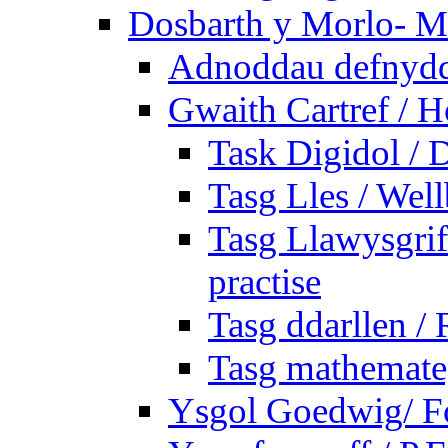
Dosbarth y Morlo- M
Adnoddau defnyddi
Gwaith Cartref /
Task Digidol / D
Tasg Lles / Wel
Tasg Llawysgrife
practise
Tasg ddarllen /
Tasg mathemateg
Ysgol Goedwig/ Fo