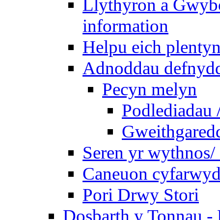
Llythyron a Gwybo
information
Helpu eich plentyn
Adnoddau defnyddi
Pecyn melyn
Podlediadau 
Gweithgaredda
Seren yr wythnos/ 
Caneuon cyfarwydd
Pori Drwy Stori
Dosbarth y Tonnau - 