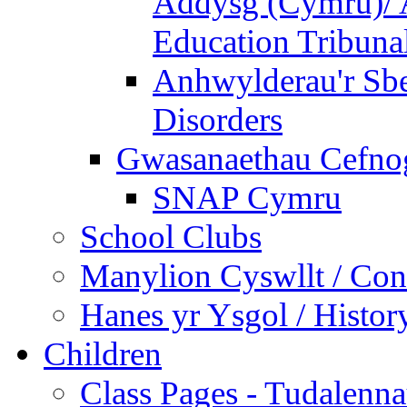
Addysg (Cymru)/ A
Education Tribuna
Anhwylderau'r Sb
Disorders
Gwasanaethau Cefnogi
SNAP Cymru
School Clubs
Manylion Cyswllt / Cont
Hanes yr Ysgol / Histor
Children
Class Pages - Tudalenn