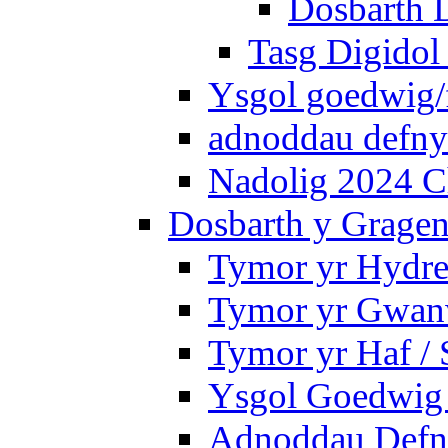
Dosbarth D
Tasg Digidol 
Ysgol goedwig/f
adnoddau defnyd
Nadolig 2024 C
Dosbarth y Gragen
Tymor yr Hydre
Tymor yr Gwanw
Tymor yr Haf /
Ysgol Goedwig 
Adnoddau Defny