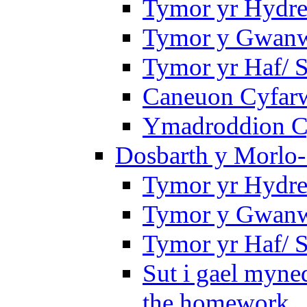
Tymor yr Hydre
Tymor y Gwanwy
Tymor yr Haf/
Caneuon Cyfarw
Ymadroddion Cy
Dosbarth y Morlo-
Tymor yr Hydre
Tymor y Gwanw
Tymor yr Haf/
Sut i gael myned
the homework