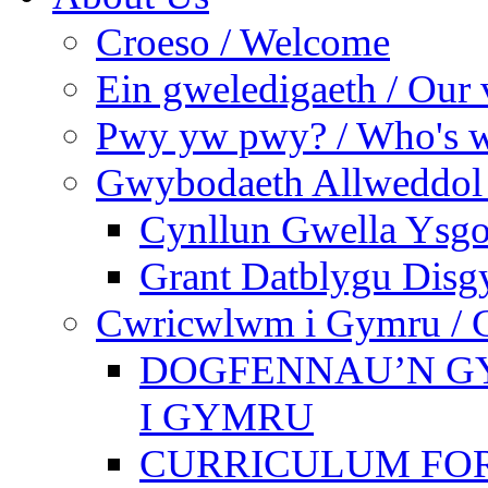
Croeso / Welcome
Ein gweledigaeth / Our 
Pwy yw pwy? / Who's 
Gwybodaeth Allweddol 
Cynllun Gwella Ysgo
Grant Datblygu Disg
Cwricwlwm i Gymru / C
DOGFENNAU’N G
I GYMRU
CURRICULUM FO