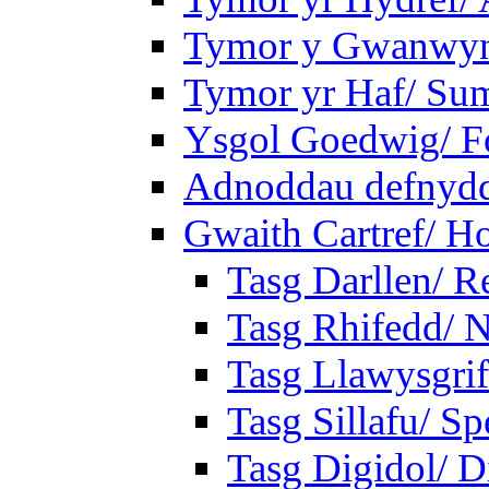
Tymor y Gwanwyn
Tymor yr Haf/ Su
Ysgol Goedwig/ Fo
Adnoddau defnyddi
Gwaith Cartref/ 
Tasg Darllen/ R
Tasg Rhifedd/ 
Tasg Llawysgrif
Tasg Sillafu/ Sp
Tasg Digidol/ Di