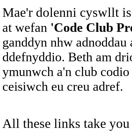
Mae'r dolenni cyswllt i
at wefan
'Code Club Pro
ganddyn nhw adnoddau a
ddefnyddio. Beth am dri
ymunwch a'n club codio i
ceisiwch eu creu adref.
All these links take you