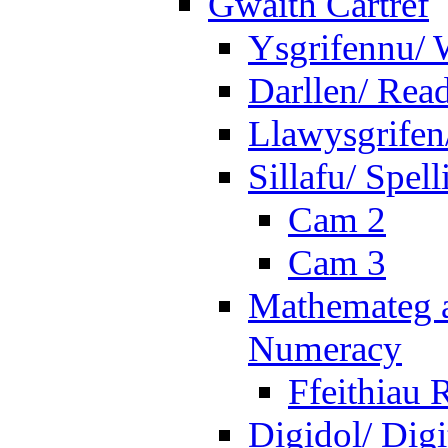
Gwaith Cartref
Ysgrifennu/ 
Darllen/ Rea
Llawysgrifen
Sillafu/ Spell
Cam 2
Cam 3
Mathemateg a
Numeracy
Ffeithiau 
Digidol/ Digi