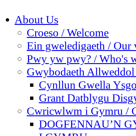
About Us
Croeso / Welcome
Ein gweledigaeth / Our 
Pwy yw pwy? / Who's 
Gwybodaeth Allweddol 
Cynllun Gwella Ysgo
Grant Datblygu Disg
Cwricwlwm i Gymru / C
DOGFENNAU’N G