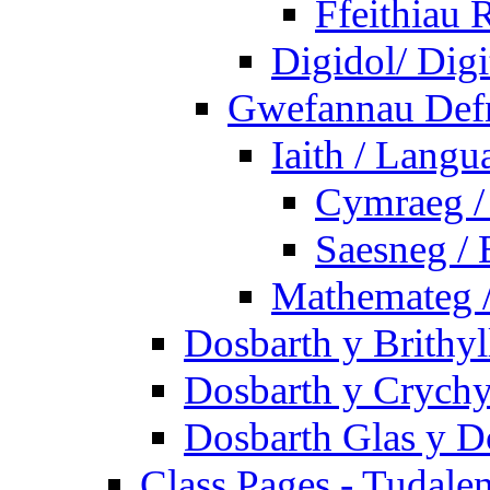
Ffeithiau 
Digidol/ Digi
Gwefannau Defn
Iaith / Langu
Cymraeg /
Saesneg / 
Mathemateg 
Dosbarth y Brithyl
Dosbarth y Crychy
Dosbarth Glas y D
Class Pages - Tudale