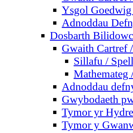
Ysgol Goedwig 
Adnoddau Defny
Dosbarth Bilidowc
Gwaith Cartref
Sillafu / Spel
Mathemateg 
Adnoddau defnyd
Gwybodaeth pwy
Tymor yr Hydre
Tymor y Gwanw