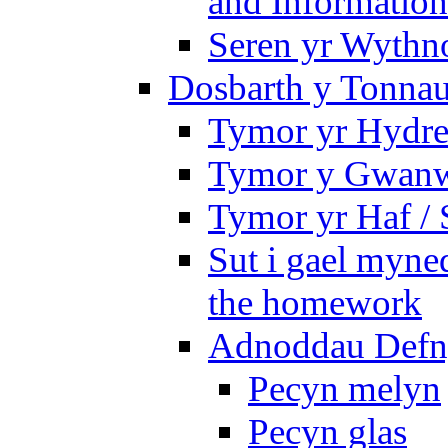
and Information
Seren yr Wythno
Dosbarth y Tonnau
Tymor yr Hydre
Tymor y Gwanw
Tymor yr Haf /
Sut i gael myned
the homework
Adnoddau Defny
Pecyn melyn
Pecyn glas