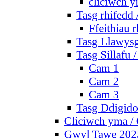
cliciwch y
Tasg rhifedd
Ffeithiau 
Tasg Llawysg
Tasg Sillafu 
Cam 1
Cam 2
Cam 3
Tasg Ddigidol
Cliciwch yma / 
Gwyl Tawe 2025 