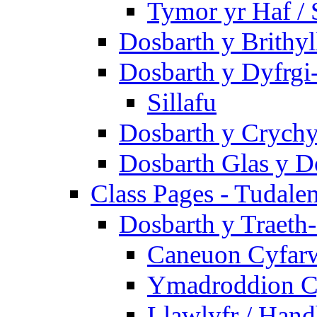
Tymor yr Haf /
Dosbarth y Brithyl
Dosbarth y Dyfrgi
Sillafu
Dosbarth y Crychy
Dosbarth Glas y D
Class Pages - Tudale
Dosbarth y Traeth
Caneuon Cyfarw
Ymadroddion Cy
Llawlyfr / Han