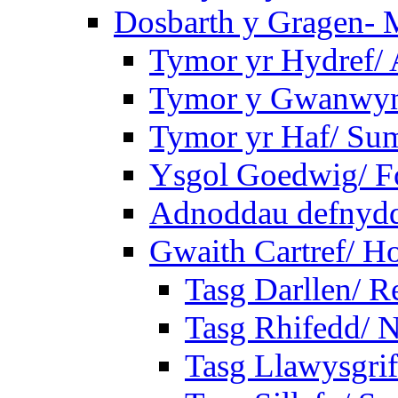
Dosbarth y Gragen- M
Tymor yr Hydref/
Tymor y Gwanwyn
Tymor yr Haf/ Su
Ysgol Goedwig/ Fo
Adnoddau defnyddi
Gwaith Cartref/ 
Tasg Darllen/ R
Tasg Rhifedd/ 
Tasg Llawysgrif