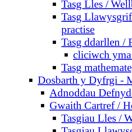
Tasg Lles / Wel
Tasg Llawysgrife
practise
Tasg ddarllen /
cliciwch yma 
Tasg mathemateg
Dosbarth y Dyfrgi - 
Adnoddau Defnyddi
Gwaith Cartref /
Tasgiau Lles / 
Tasgiau Llawysg