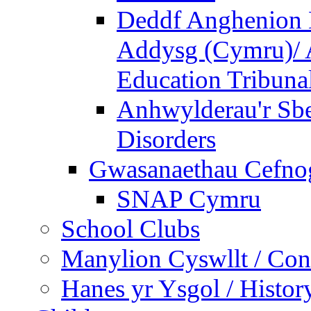
Deddf Anghenion 
Addysg (Cymru)/ A
Education Tribuna
Anhwylderau'r Sb
Disorders
Gwasanaethau Cefnogi
SNAP Cymru
School Clubs
Manylion Cyswllt / Cont
Hanes yr Ysgol / Histor