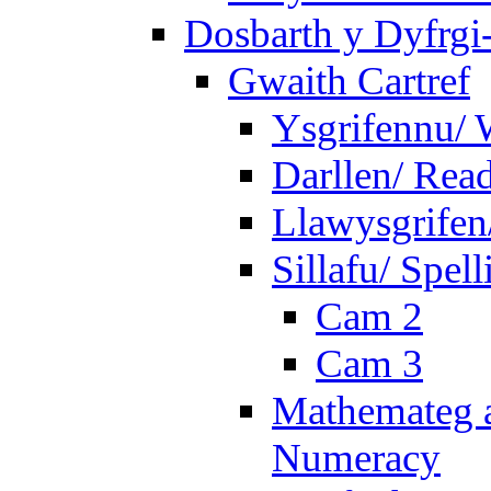
Dosbarth y Dyfrgi
Gwaith Cartref
Ysgrifennu/ 
Darllen/ Rea
Llawysgrifen
Sillafu/ Spell
Cam 2
Cam 3
Mathemateg a
Numeracy