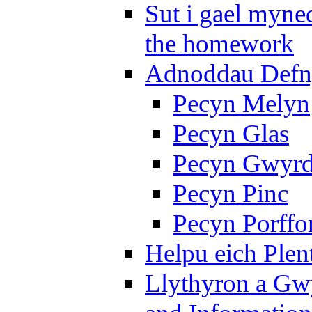
Sut i gael myned
the homework
Adnoddau Defny
Pecyn Melyn
Pecyn Glas
Pecyn Gwyr
Pecyn Pinc
Pecyn Porffo
Helpu eich Plen
Llythyron a Gw