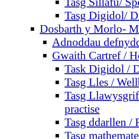
Tasg Sillafu/ Sp
Tasg Digidol/ Di
Dosbarth y Morlo- M
Adnoddau defnyddi
Gwaith Cartref /
Task Digidol / D
Tasg Lles / Wel
Tasg Llawysgrife
practise
Tasg ddarllen /
Tasg mathemateg