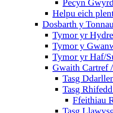
Pecyn Gwyrd
Helpu eich plen
Dosbarth y Tonnau
Tymor yr Hydre
Tymor y Gwan
Tymor yr Haf/
Gwaith Cartref
Tasg Ddarlle
Tasg Rhifedd
Ffeithiau 
Tasg Llawysg