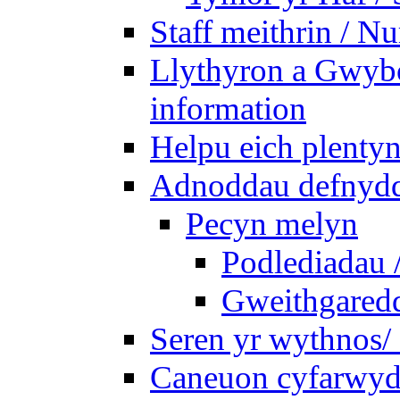
Staff meithrin / Nu
Llythyron a Gwybo
information
Helpu eich plentyn
Adnoddau defnyddi
Pecyn melyn
Podlediadau 
Gweithgaredda
Seren yr wythnos/ 
Caneuon cyfarwydd