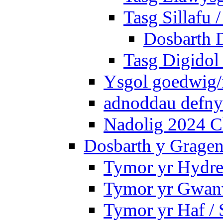
Tasg Sillafu 
Dosbarth D
Tasg Digidol 
Ysgol goedwig/f
adnoddau defnyd
Nadolig 2024 C
Dosbarth y Gragen
Tymor yr Hydre
Tymor yr Gwanw
Tymor yr Haf /