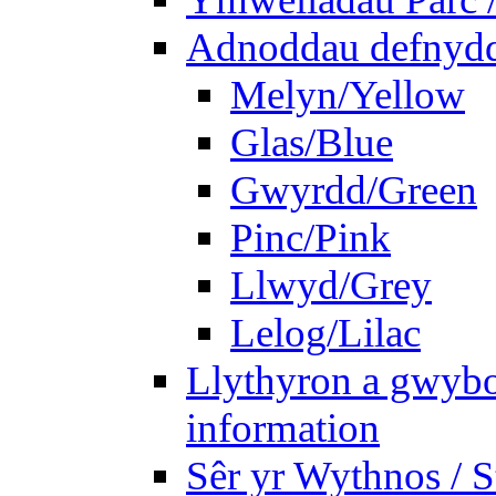
Adnoddau defnyddi
Melyn/Yellow
Glas/Blue
Gwyrdd/Green
Pinc/Pink
Llwyd/Grey
Lelog/Lilac
Llythyron a gwybo
information
Sêr yr Wythnos / S