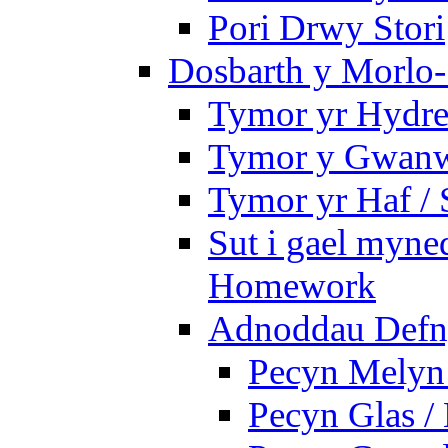
Pori Drwy Stori
Dosbarth y Morlo-
Tymor yr Hydre
Tymor y Gwanw
Tymor yr Haf /
Sut i gael myned
Homework
Adnoddau Defny
Pecyn Melyn 
Pecyn Glas /