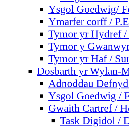
Ysgol Goedwig/ Fo
Ymarfer corff / P.E
Tymor yr Hydref 
Tymor y Gwanwyn 
Tymor yr Haf / S
Dosbarth yr Wylan-M
Adnoddau Defnyddi
Ysgol Goedwig / F
Gwaith Cartref /
Task Digidol / D