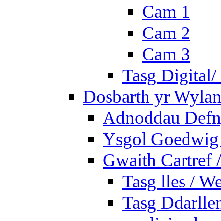
Cam 1
Cam 2
Cam 3
Tasg Digital/
Dosbarth yr Wylan
Adnoddau Defny
Ysgol Goedwig 
Gwaith Cartref
Tasg lles / W
Tasg Ddarlle