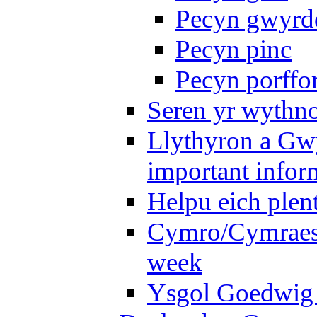
Pecyn gwyrd
Pecyn pinc
Pecyn porffo
Seren yr wythno
Llythyron a Gw
important infor
Helpu eich plen
Cymro/Cymraes 
week
Ysgol Goedwig 