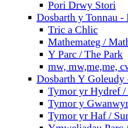
Pori Drwy Stori
Dosbarth y Tonnau - 
Tric a Chlic
Mathemateg / Mat
Y Parc / The Park
mw, mw,me,me, cw
Dosbarth Y Goleudy -
Tymor yr Hydref 
Tymor y Gwanwyn 
Tymor yr Haf / S
Ymweliadau Parc / 