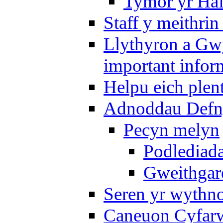
Tymor yr Ha
Staff y meithrin
Llythyron a Gw
important infor
Helpu eich plen
Adnoddau Defny
Pecyn melyn
Podlediada
Gweithgare
Seren yr wythno
Caneuon Cyfarw