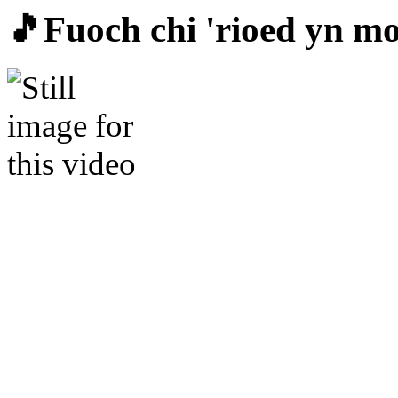
🎵Fuoch chi 'rioed yn m