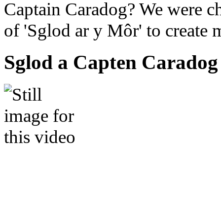
Captain Caradog? We were ch
of 'Sglod ar y Môr' to create
Sglod a Capten Caradog 