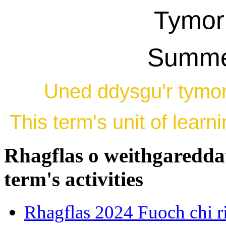
Tymor
Summe
Uned ddysgu'r tymor
This term's unit of lear
Rhagflas o weithgareddau
term's activities
Rhagflas 2024 Fuoch chi 