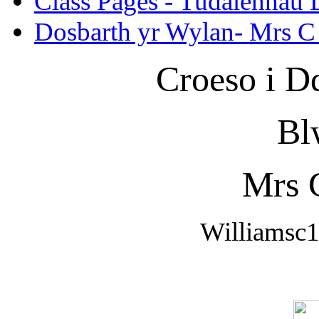
Class Pages - Tudalennau 
Dosbarth yr Wylan- Mrs C
Croeso i D
Bl
Mrs 
Williamsc