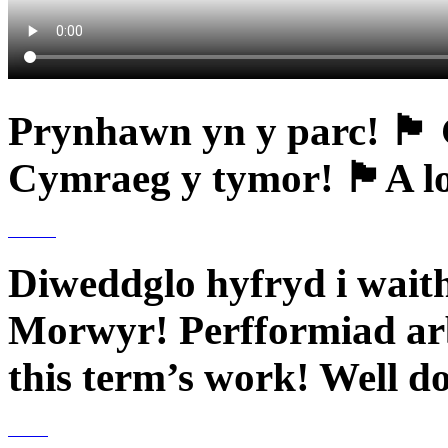
Prynhawn yn y parc! 🏴󠁧󠁢󠁷
Cymraeg y tymor! 🏴󠁧󠁢󠁷󠁬󠁳
Diweddglo hyfryd i wait
Morwyr! Perfformiad arb
this term’s work! Well do