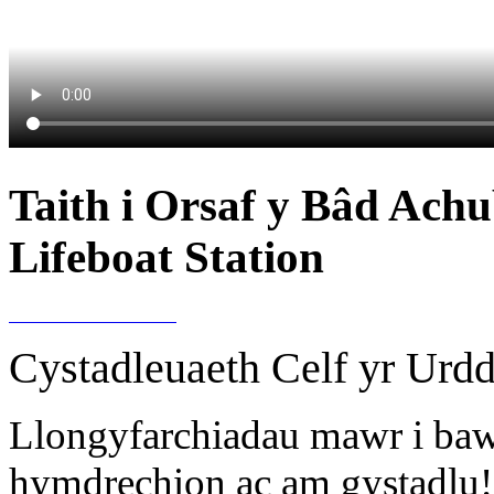
Taith i Orsaf y Bâd Achu
Lifeboat Station
Cystadleuaeth Celf yr Urdd
Llongyfarchiadau mawr i baw
hymdrechion ac am gystadlu!