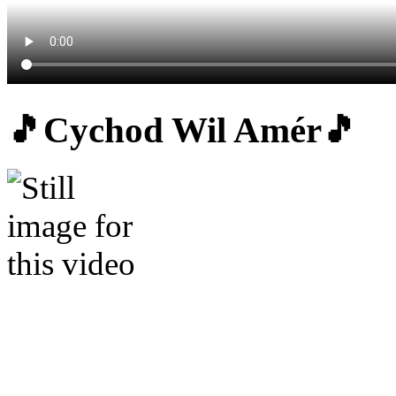
🎵Cychod Wil Amér🎵