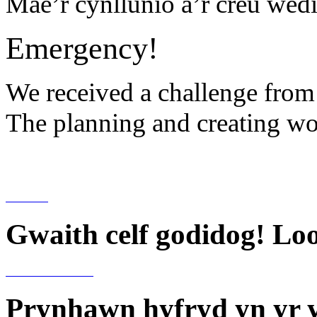
Mae’r cynllunio a’r creu wed
Emergency!
We received a challenge from 
The planning and creating w
Gwaith celf godidog! Loo
Prynhawn hyfryd yn yr ys