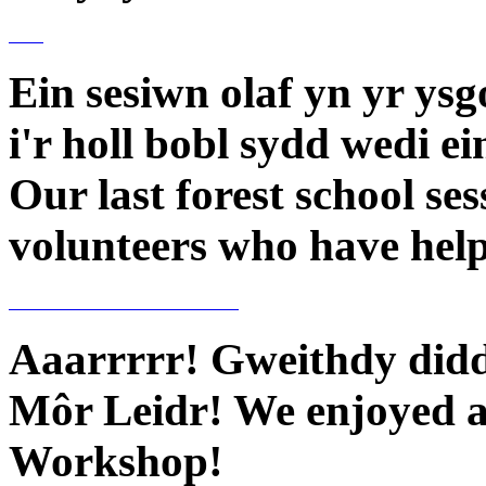
Ein sesiwn olaf yn yr ys
i'r holl bobl sydd wedi e
Our last forest school se
volunteers who have help
Aaarrrrr! Gweithdy didd
Môr Leidr! We enjoyed a 
Workshop!