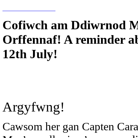
Cofiwch am Ddiwrnod Mi
Orffennaf! A reminder a
12th July!
Argyfwng!
Cawsom her gan Capten Carad