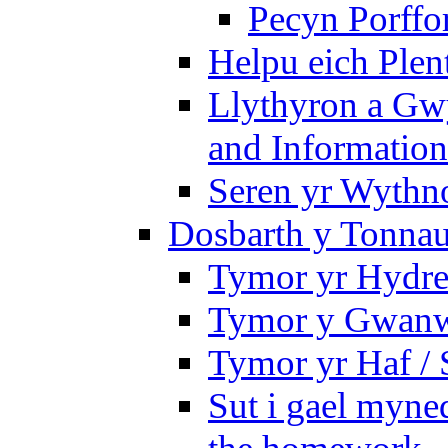
Pecyn Porffo
Helpu eich Plen
Llythyron a Gw
and Information
Seren yr Wythno
Dosbarth y Tonnau
Tymor yr Hydre
Tymor y Gwanw
Tymor yr Haf /
Sut i gael myned