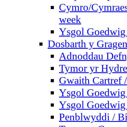
Cymro/Cymraes 
week
Ysgol Goedwig 
Dosbarth y Gragen
Adnoddau Defny
Tymor yr Hydre
Gwaith Cartref
Ysgol Goedwig B
Ysgol Goedwig B
Penblwyddi / Bi