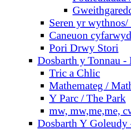
Gweithgaredda
Seren yr wythnos/ 
Caneuon cyfarwydd
Pori Drwy Stori
Dosbarth y Tonnau - 
Tric a Chlic
Mathemateg / Mat
Y Parc / The Park
mw, mw,me,me, cw
Dosbarth Y Goleudy -