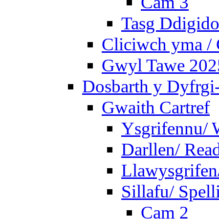
Cam 3
Tasg Ddigidol
Cliciwch yma / 
Gwyl Tawe 2025 
Dosbarth y Dyfrgi
Gwaith Cartref
Ysgrifennu/ 
Darllen/ Rea
Llawysgrifen
Sillafu/ Spell
Cam 2