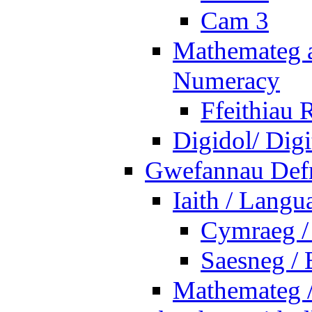
Cam 3
Mathemateg a
Numeracy
Ffeithiau 
Digidol/ Digi
Gwefannau Defn
Iaith / Langu
Cymraeg /
Saesneg / 
Mathemateg 