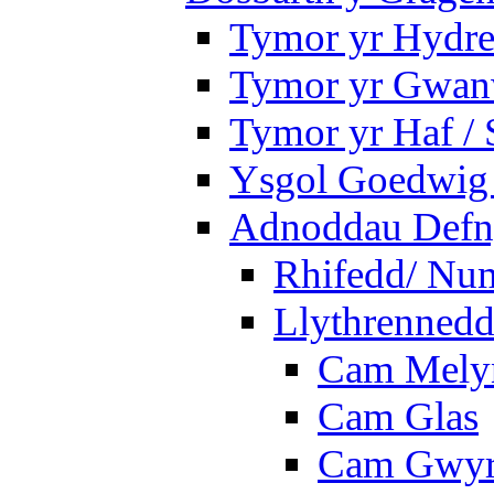
Tymor yr Hydre
Tymor yr Gwanw
Tymor yr Haf /
Ysgol Goedwig 
Adnoddau Defny
Rhifedd/ Nu
Llythrennedd
Cam Mely
Cam Glas
Cam Gwy