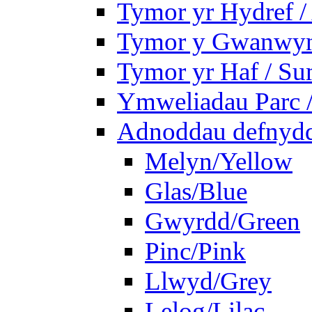
Tymor yr Hydref 
Tymor y Gwanwyn 
Tymor yr Haf / S
Ymweliadau Parc / 
Adnoddau defnyddi
Melyn/Yellow
Glas/Blue
Gwyrdd/Green
Pinc/Pink
Llwyd/Grey
Lelog/Lilac