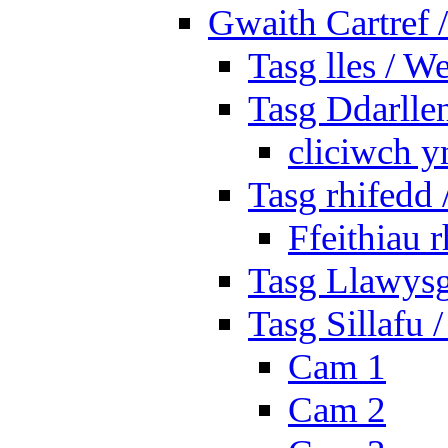
Gwaith Cartref
Tasg lles / W
Tasg Ddarlle
cliciwch y
Tasg rhifedd
Ffeithiau 
Tasg Llawysg
Tasg Sillafu 
Cam 1
Cam 2