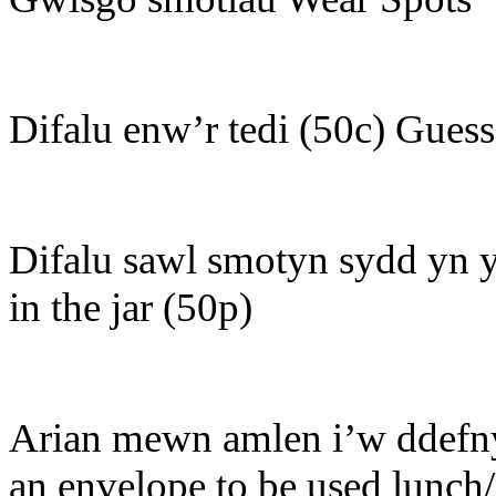
Difalu enw’r tedi (50c) Gues
Difalu sawl smotyn sydd yn y
in the jar (50p)
Arian mewn amlen i’w ddefn
an envelope to be used lunch