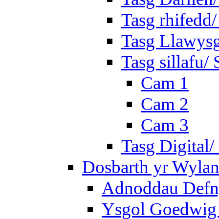
Tasg rhifedd
Tasg Llawysg
Tasg sillafu/ 
Cam 1
Cam 2
Cam 3
Tasg Digital/
Dosbarth yr Wylan
Adnoddau Defny
Ysgol Goedwig 