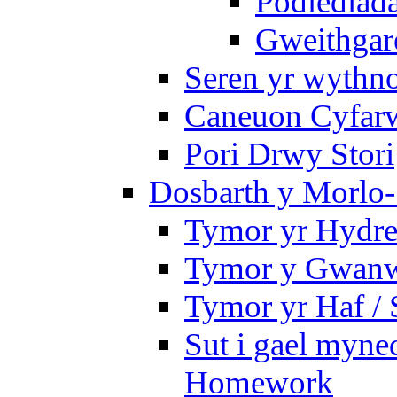
Podlediada
Gweithgare
Seren yr wythno
Caneuon Cyfarw
Pori Drwy Stori
Dosbarth y Morlo-
Tymor yr Hydre
Tymor y Gwanw
Tymor yr Haf /
Sut i gael myned
Homework