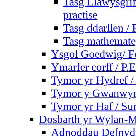
Tasg Llawysgrife
practise
Tasg ddarllen /
Tasg mathemateg
Ysgol Goedwig/ Fo
Ymarfer corff / P.E
Tymor yr Hydref 
Tymor y Gwanwyn 
Tymor yr Haf / S
Dosbarth yr Wylan-M
Adnoddau Defnyddi