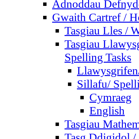
Adnoddau Defnyddi
Gwaith Cartref /
Tasgiau Lles / 
Tasgiau Llawysg
Spelling Tasks
Llawysgrifen
Sillafu/ Spell
Cymraeg
English
Tasgiau Mathem
Tasg Ddigidol / 