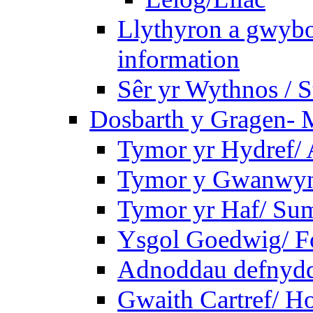
Llythyron a gwybo
information
Sêr yr Wythnos / S
Dosbarth y Gragen- M
Tymor yr Hydref/
Tymor y Gwanwyn
Tymor yr Haf/ Su
Ysgol Goedwig/ Fo
Adnoddau defnyddi
Gwaith Cartref/ 