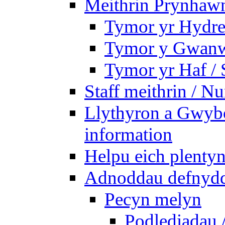
Meithrin Prynhawn
Tymor yr Hydre
Tymor y Gwanw
Tymor yr Haf /
Staff meithrin / Nu
Llythyron a Gwybo
information
Helpu eich plentyn
Adnoddau defnyddi
Pecyn melyn
Podlediadau 