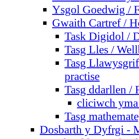
Ysgol Goedwig / F
Gwaith Cartref /
Task Digidol / D
Tasg Lles / Wel
Tasg Llawysgrife
practise
Tasg ddarllen /
cliciwch yma 
Tasg mathemateg
Dosbarth y Dyfrgi - 