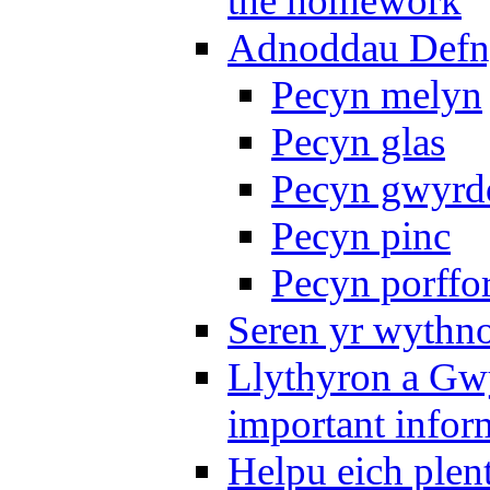
the homework
Adnoddau Defny
Pecyn melyn
Pecyn glas
Pecyn gwyrd
Pecyn pinc
Pecyn porffo
Seren yr wythno
Llythyron a Gw
important infor
Helpu eich plen