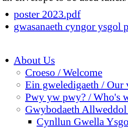
poster 2023.pdf
gwasanaeth cyngor ysgol 
About Us
Croeso / Welcome
Ein gweledigaeth / Our 
Pwy yw pwy? / Who's 
Gwybodaeth Allweddol 
Cynllun Gwella Ysgo