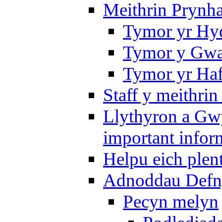
Meithrin Prynh
Tymor yr Hy
Tymor y Gwa
Tymor yr Ha
Staff y meithrin
Llythyron a Gw
important infor
Helpu eich plen
Adnoddau Defny
Pecyn melyn