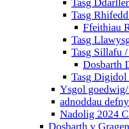
Tasg Ddarlle
Tasg Rhifedd
Ffeithiau 
Tasg Llawysg
Tasg Sillafu 
Dosbarth D
Tasg Digidol 
Ysgol goedwig/f
adnoddau defnyd
Nadolig 2024 C
Dosbarth y Gragen