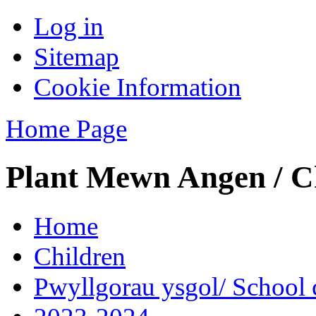
Log in
Sitemap
Cookie Information
Home Page
Plant Mewn Angen / Ch
Home
Children
Pwyllgorau ysgol/ School