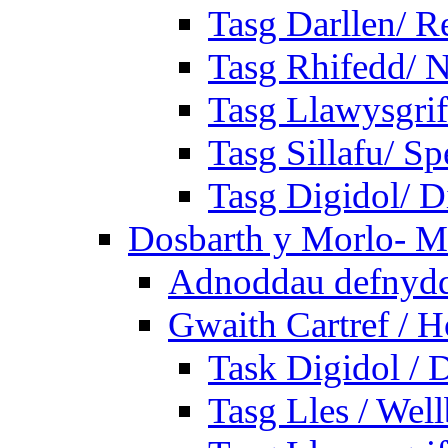
Tasg Darllen/ R
Tasg Rhifedd/ 
Tasg Llawysgrif
Tasg Sillafu/ Sp
Tasg Digidol/ Di
Dosbarth y Morlo- M
Adnoddau defnyddi
Gwaith Cartref /
Task Digidol / D
Tasg Lles / Wel