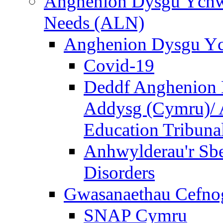
Anghenion Dysgu Ychwa
Needs (ALN)
Anghenion Dysgu Yc
Covid-19
Deddf Anghenion 
Addysg (Cymru)/ A
Education Tribuna
Anhwylderau'r Sb
Disorders
Gwasanaethau Cefnogi
SNAP Cymru