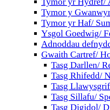
Tymor yr Hydref/
Tymor y Gwanwyn
Tymor yr Haf/ Su
Ysgol Goedwig/ Fo
Adnoddau defnyddi
Gwaith Cartref/ 
Tasg Darllen/ R
Tasg Rhifedd/ 
Tasg Llawysgrif
Tasg Sillafu/ Sp
Tasg Digidol/ Di