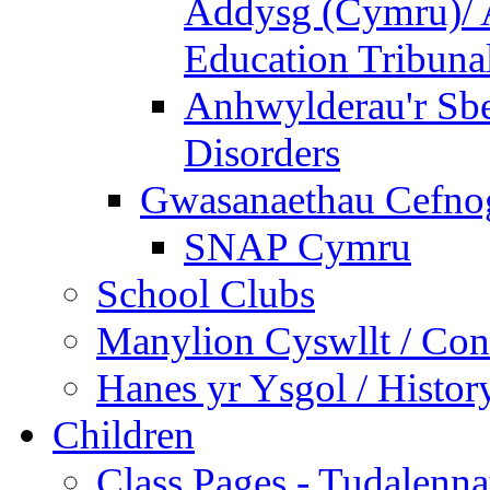
Addysg (Cymru)/ A
Education Tribuna
Anhwylderau'r Sb
Disorders
Gwasanaethau Cefnogi
SNAP Cymru
School Clubs
Manylion Cyswllt / Cont
Hanes yr Ysgol / Histor
Children
Class Pages - Tudalenn