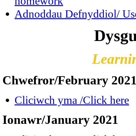
homework
Adnoddau Defnyddiol/ Use
Dysgu
Learni
Chwefror/February 202
Cliciwch yma /Click here
Ionawr/January 2021