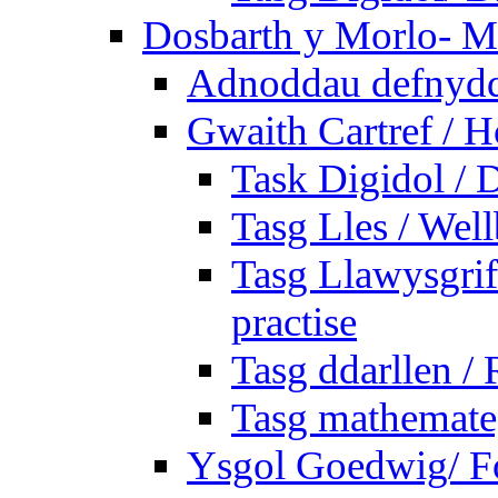
Dosbarth y Morlo- M
Adnoddau defnyddi
Gwaith Cartref /
Task Digidol / D
Tasg Lles / Wel
Tasg Llawysgrife
practise
Tasg ddarllen /
Tasg mathemateg
Ysgol Goedwig/ Fo