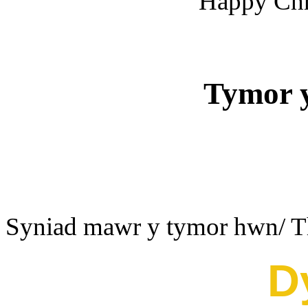
Happy Chr
Tymor y
Autum
Syniad mawr y tymor hwn/ Thi
D