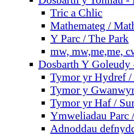
Tric a Chlic
Mathemateg / Mat
Y Parc / The Park
mw, mw,me,me, cw
Dosbarth Y Goleudy -
Tymor yr Hydref 
Tymor y Gwanwyn 
Tymor yr Haf / S
Ymweliadau Parc / 
Adnoddau defnyddi