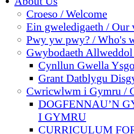
About Us
Croeso / Welcome
Ein gweledigaeth / Our 
Pwy yw pwy? / Who's 
Gwybodaeth Allweddol 
Cynllun Gwella Ysgo
Grant Datblygu Disg
Cwricwlwm i Gymru / C
DOGFENNAU’N G
I GYMRU
CURRICULUM FO