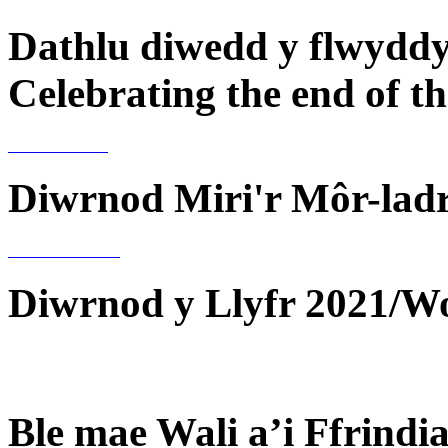
Dathlu diwedd y flwyddy
Celebrating the end of t
Diwrnod Miri'r Môr-lad
Diwrnod y Llyfr 2021/W
Ble mae Wali a’i Ffrindi