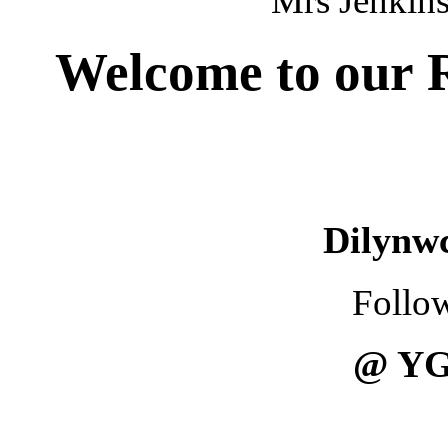
Mrs Jenk
Welcome to our R
Dilynwc
Follow
@ YG