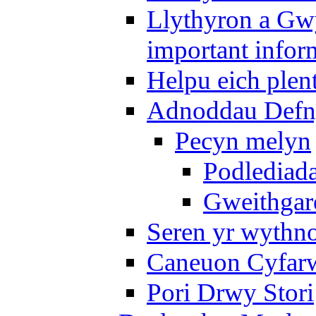
Llythyron a Gw
important infor
Helpu eich plen
Adnoddau Defny
Pecyn melyn
Podlediada
Gweithgare
Seren yr wythno
Caneuon Cyfarw
Pori Drwy Stori