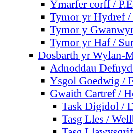
Ymarfer corff / P.E
Tymor yr Hydref 
Tymor y Gwanwyn 
Tymor yr Haf / S
Dosbarth yr Wylan-M
Adnoddau Defnyddi
Ysgol Goedwig / F
Gwaith Cartref /
Task Digidol / D
Tasg Lles / Wel
Tasg Llawysgrife