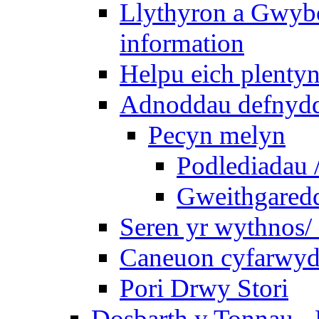
Llythyron a Gwybo
information
Helpu eich plentyn
Adnoddau defnyddi
Pecyn melyn
Podlediadau 
Gweithgaredda
Seren yr wythnos/ 
Caneuon cyfarwydd
Pori Drwy Stori
Dosbarth y Tonnau - 