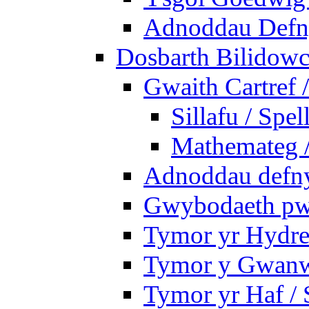
Adnoddau Defny
Dosbarth Bilidowc
Gwaith Cartref
Sillafu / Spel
Mathemateg 
Adnoddau defnyd
Gwybodaeth pwy
Tymor yr Hydre
Tymor y Gwanw
Tymor yr Haf /