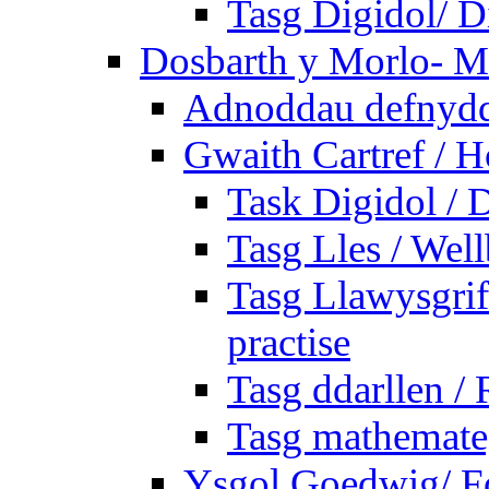
Tasg Digidol/ Di
Dosbarth y Morlo- M
Adnoddau defnyddi
Gwaith Cartref /
Task Digidol / D
Tasg Lles / Wel
Tasg Llawysgrife
practise
Tasg ddarllen /
Tasg mathemateg
Ysgol Goedwig/ Fo