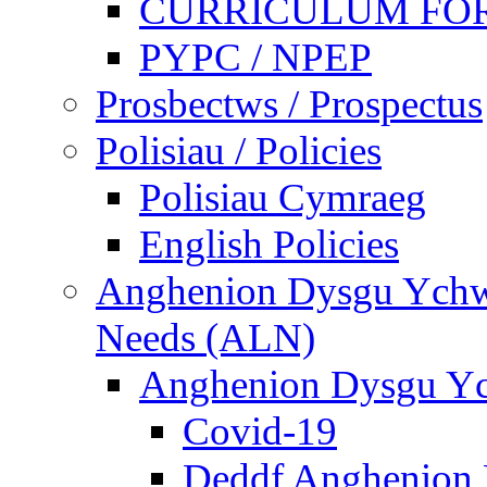
CURRICULUM FO
PYPC / NPEP
Prosbectws / Prospectus
Polisiau / Policies
Polisiau Cymraeg
English Policies
Anghenion Dysgu Ychwa
Needs (ALN)
Anghenion Dysgu Yc
Covid-19
Deddf Anghenion 