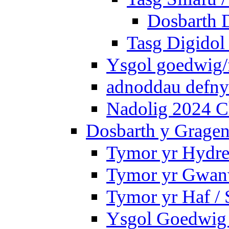
Dosbarth D
Tasg Digidol 
Ysgol goedwig/f
adnoddau defnyd
Nadolig 2024 C
Dosbarth y Gragen
Tymor yr Hydre
Tymor yr Gwanw
Tymor yr Haf /
Ysgol Goedwig 