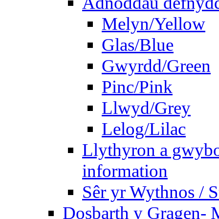
Adnoddau defnyddi
Melyn/Yellow
Glas/Blue
Gwyrdd/Green
Pinc/Pink
Llwyd/Grey
Lelog/Lilac
Llythyron a gwybo
information
Sêr yr Wythnos / S
Dosbarth y Gragen- M