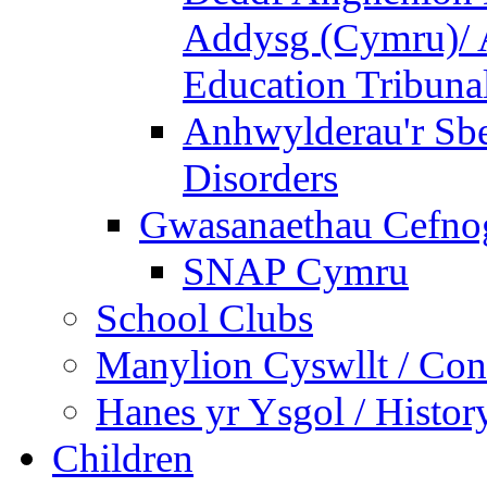
Addysg (Cymru)/ A
Education Tribuna
Anhwylderau'r Sb
Disorders
Gwasanaethau Cefnogi
SNAP Cymru
School Clubs
Manylion Cyswllt / Cont
Hanes yr Ysgol / Histor
Children