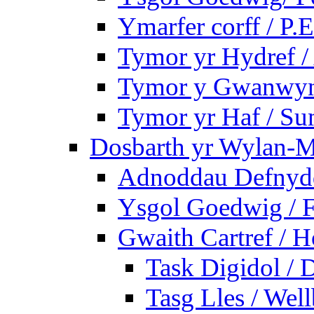
Ymarfer corff / P.E
Tymor yr Hydref 
Tymor y Gwanwyn 
Tymor yr Haf / S
Dosbarth yr Wylan-M
Adnoddau Defnyddi
Ysgol Goedwig / F
Gwaith Cartref /
Task Digidol / D
Tasg Lles / Wel