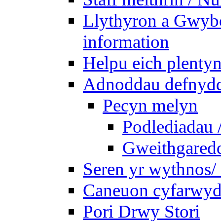
Llythyron a Gwybo
information
Helpu eich plentyn
Adnoddau defnyddi
Pecyn melyn
Podlediadau 
Gweithgaredda
Seren yr wythnos/ 
Caneuon cyfarwydd
Pori Drwy Stori