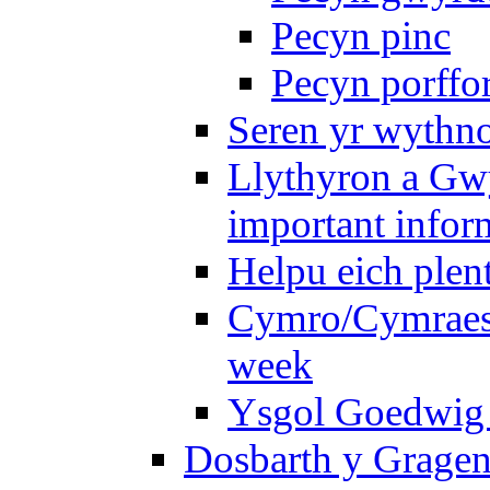
Pecyn pinc
Pecyn porffo
Seren yr wythno
Llythyron a Gw
important infor
Helpu eich plen
Cymro/Cymraes 
week
Ysgol Goedwig 
Dosbarth y Gragen