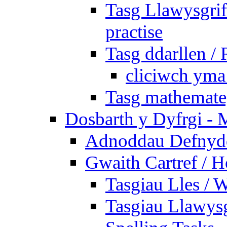
Tasg Llawysgrife
practise
Tasg ddarllen /
cliciwch yma 
Tasg mathemateg
Dosbarth y Dyfrgi - 
Adnoddau Defnyddi
Gwaith Cartref /
Tasgiau Lles / 
Tasgiau Llawysg