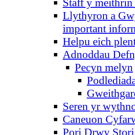
Staff y meithrin
Llythyron a Gw
important infor
Helpu eich plen
Adnoddau Defny
Pecyn melyn
Podlediada
Gweithgare
Seren yr wythno
Caneuon Cyfarw
Pori Drwy Stori