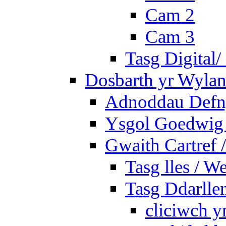
Cam 2
Cam 3
Tasg Digital/
Dosbarth yr Wylan
Adnoddau Defny
Ysgol Goedwig 
Gwaith Cartref
Tasg lles / W
Tasg Ddarlle
cliciwch y