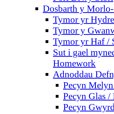
Dosbarth y Morlo-
Tymor yr Hydre
Tymor y Gwanw
Tymor yr Haf /
Sut i gael myned
Homework
Adnoddau Defny
Pecyn Melyn 
Pecyn Glas /
Pecyn Gwyrd