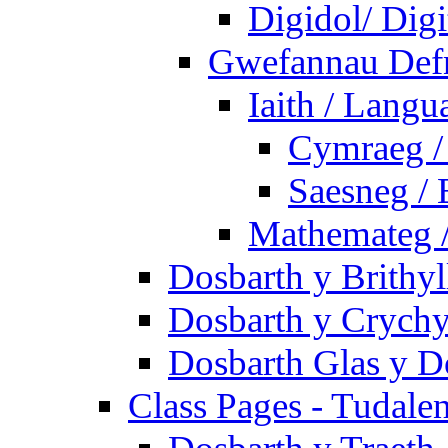
Digidol/ Digi
Gwefannau Defn
Iaith / Langu
Cymraeg /
Saesneg / 
Mathemateg 
Dosbarth y Brithyl
Dosbarth y Crychy
Dosbarth Glas y D
Class Pages - Tudale