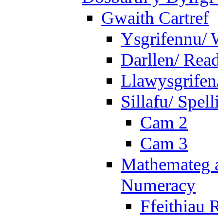
Gwaith Cartref
Ysgrifennu/ 
Darllen/ Rea
Llawysgrifen
Sillafu/ Spell
Cam 2
Cam 3
Mathemateg a
Numeracy
Ffeithiau 