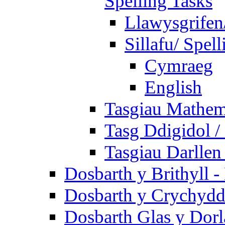
Spelling Tasks
Llawysgrifen
Sillafu/ Spell
Cymraeg
English
Tasgiau Mathem
Tasg Ddigidol / 
Tasgiau Darllen
Dosbarth y Brithyll 
Dosbarth y Crychydd
Dosbarth Glas y Dorl