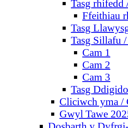
Tasg rhifedd
Ffeithiau 
Tasg Llawysg
Tasg Sillafu 
Cam 1
Cam 2
Cam 3
Tasg Ddigidol
Cliciwch yma / 
Gwyl Tawe 2025 
Dosbarth y Dyfrgi