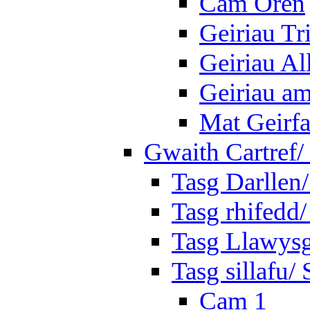
Cam Oren
Geiriau Tr
Geiriau A
Geiriau a
Mat Geirf
Gwaith Cartref
Tasg Darllen
Tasg rhifedd
Tasg Llawysg
Tasg sillafu/ 
Cam 1