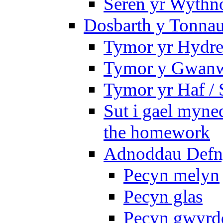
Seren yr Wythno
Dosbarth y Tonnau
Tymor yr Hydre
Tymor y Gwanw
Tymor yr Haf /
Sut i gael myned
the homework
Adnoddau Defny
Pecyn melyn
Pecyn glas
Pecyn gwyrd