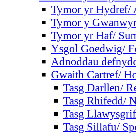
Tymor yr Hydref/
Tymor y Gwanwyn
Tymor yr Haf/ Su
Ysgol Goedwig/ Fo
Adnoddau defnyddi
Gwaith Cartref/ 
Tasg Darllen/ R
Tasg Rhifedd/ 
Tasg Llawysgrif
Tasg Sillafu/ Sp