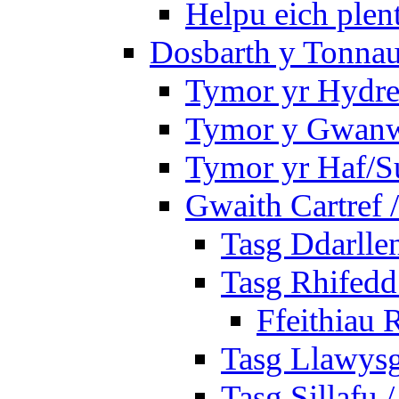
Helpu eich plen
Dosbarth y Tonnau
Tymor yr Hydre
Tymor y Gwan
Tymor yr Haf/
Gwaith Cartref
Tasg Ddarlle
Tasg Rhifedd
Ffeithiau 
Tasg Llawysg
Tasg Sillafu 