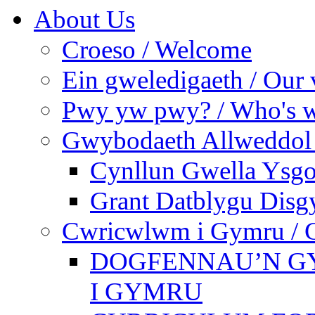
About Us
Croeso / Welcome
Ein gweledigaeth / Our 
Pwy yw pwy? / Who's 
Gwybodaeth Allweddol 
Cynllun Gwella Ysgo
Grant Datblygu Disg
Cwricwlwm i Gymru / C
DOGFENNAU’N G
I GYMRU