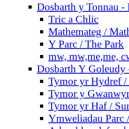
Dosbarth y Tonnau - 
Tric a Chlic
Mathemateg / Mat
Y Parc / The Park
mw, mw,me,me, cw
Dosbarth Y Goleudy -
Tymor yr Hydref 
Tymor y Gwanwyn 
Tymor yr Haf / S
Ymweliadau Parc / 