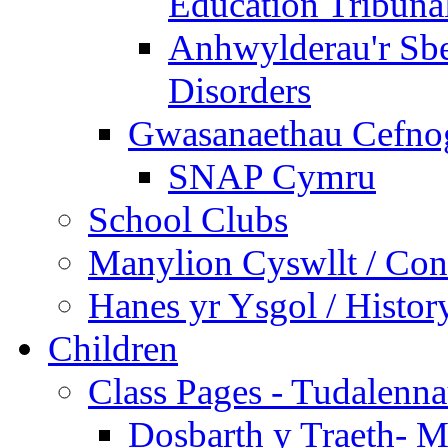
Education Tribuna
Anhwylderau'r Sb
Disorders
Gwasanaethau Cefnogi
SNAP Cymru
School Clubs
Manylion Cyswllt / Cont
Hanes yr Ysgol / Histor
Children
Class Pages - Tudalenn
Dosbarth y Traeth- M