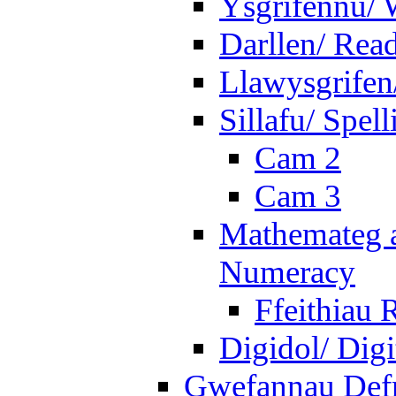
Ysgrifennu/ 
Darllen/ Rea
Llawysgrifen
Sillafu/ Spell
Cam 2
Cam 3
Mathemateg a
Numeracy
Ffeithiau 
Digidol/ Digi
Gwefannau Defn