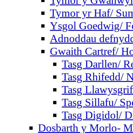
Tymor y Gwanwyn
Tymor yr Haf/ Su
Ysgol Goedwig/ Fo
Adnoddau defnyddi
Gwaith Cartref/ 
Tasg Darllen/ R
Tasg Rhifedd/ 
Tasg Llawysgrif
Tasg Sillafu/ Sp
Tasg Digidol/ Di
Dosbarth y Morlo- M