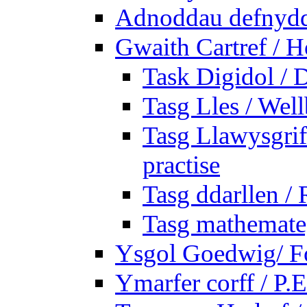
Adnoddau defnyddi
Gwaith Cartref /
Task Digidol / D
Tasg Lles / Wel
Tasg Llawysgrife
practise
Tasg ddarllen /
Tasg mathemateg
Ysgol Goedwig/ Fo
Ymarfer corff / P.E