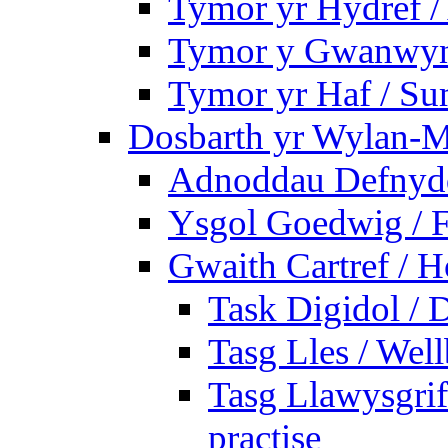
Tymor yr Hydref 
Tymor y Gwanwyn 
Tymor yr Haf / S
Dosbarth yr Wylan-M
Adnoddau Defnyddi
Ysgol Goedwig / F
Gwaith Cartref /
Task Digidol / D
Tasg Lles / Wel
Tasg Llawysgrife
practise