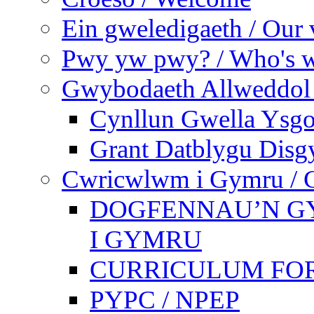
Ein gweledigaeth / Our 
Pwy yw pwy? / Who's 
Gwybodaeth Allweddol 
Cynllun Gwella Ysgo
Grant Datblygu Disg
Cwricwlwm i Gymru / C
DOGFENNAU’N G
I GYMRU
CURRICULUM FO
PYPC / NPEP