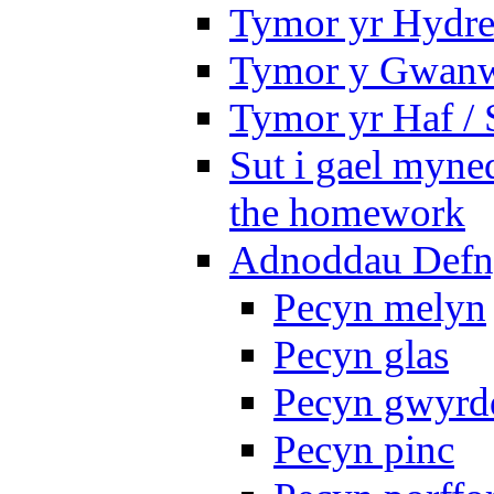
Tymor yr Hydre
Tymor y Gwanw
Tymor yr Haf /
Sut i gael myned
the homework
Adnoddau Defny
Pecyn melyn
Pecyn glas
Pecyn gwyrd
Pecyn pinc