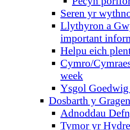
Pecyn porffo
Seren yr wythno
Llythyron a Gw
important infor
Helpu eich plen
Cymro/Cymraes 
week
Ysgol Goedwig 
Dosbarth y Gragen
Adnoddau Defny
Tymor yr Hydre