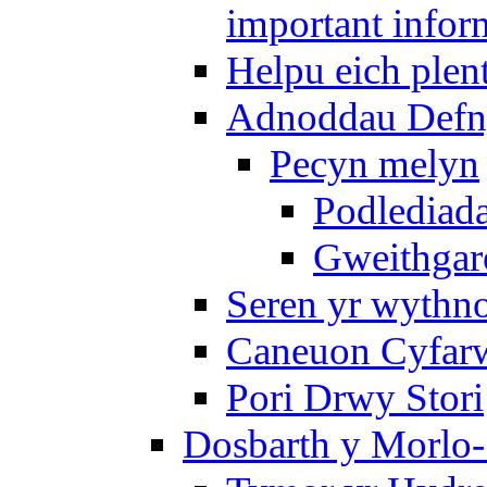
important infor
Helpu eich plen
Adnoddau Defny
Pecyn melyn
Podlediada
Gweithgare
Seren yr wythno
Caneuon Cyfarw
Pori Drwy Stori
Dosbarth y Morlo-