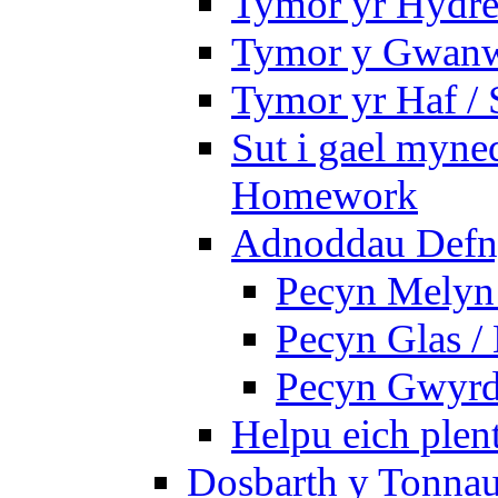
Tymor yr Hydre
Tymor y Gwanw
Tymor yr Haf /
Sut i gael myned
Homework
Adnoddau Defny
Pecyn Melyn 
Pecyn Glas /
Pecyn Gwyrd
Helpu eich plen
Dosbarth y Tonnau