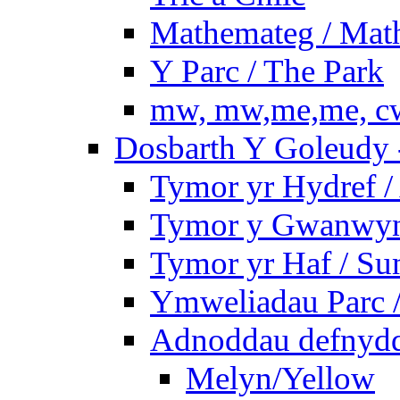
Mathemateg / Mat
Y Parc / The Park
mw, mw,me,me, cw
Dosbarth Y Goleudy -
Tymor yr Hydref 
Tymor y Gwanwyn 
Tymor yr Haf / S
Ymweliadau Parc / 
Adnoddau defnyddi
Melyn/Yellow