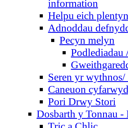
information
Helpu eich plentyn
Adnoddau defnyddi
Pecyn melyn
Podlediadau 
Gweithgaredda
Seren yr wythnos/ 
Caneuon cyfarwydd
Pori Drwy Stori
Dosbarth y Tonnau - 
Tric a Chlic