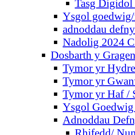
Tasg Digidol 
Ysgol goedwig/f
adnoddau defnyd
Nadolig 2024 C
Dosbarth y Gragen
Tymor yr Hydre
Tymor yr Gwanw
Tymor yr Haf /
Ysgol Goedwig 
Adnoddau Defny
Rhifedd/ Nu