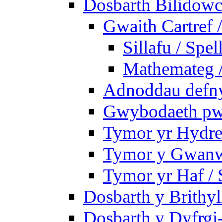
Dosbarth Bilidowc
Gwaith Cartref
Sillafu / Spel
Mathemateg 
Adnoddau defnyd
Gwybodaeth pwy
Tymor yr Hydre
Tymor y Gwanw
Tymor yr Haf /
Dosbarth y Brithyl
Dosbarth y Dyfrgi