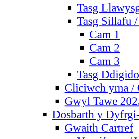
Tasg Llawysg
Tasg Sillafu 
Cam 1
Cam 2
Cam 3
Tasg Ddigidol
Cliciwch yma / 
Gwyl Tawe 2025 
Dosbarth y Dyfrgi
Gwaith Cartref