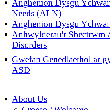
Anghenion Dysgu Ychwane
Needs (ALN)
Anghenion Dysgu Ychwane
Anhwylderau'r Sbectrwm 
Disorders
Gwefan Genedlaethol ar gy
ASD
About Us
Croeso / Welcome