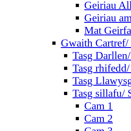
Geiriau A
Geiriau a
Mat Geirf
Gwaith Cartref
Tasg Darllen
Tasg rhifedd
Tasg Llawysg
Tasg sillafu/ 
Cam 1
Cam 2
Cam 3