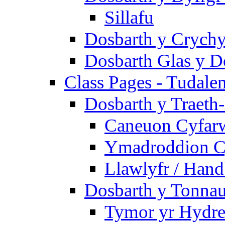
Sillafu
Dosbarth y Crychy
Dosbarth Glas y D
Class Pages - Tudale
Dosbarth y Traeth
Caneuon Cyfarw
Ymadroddion Cy
Llawlyfr / Han
Dosbarth y Tonnau
Tymor yr Hydre