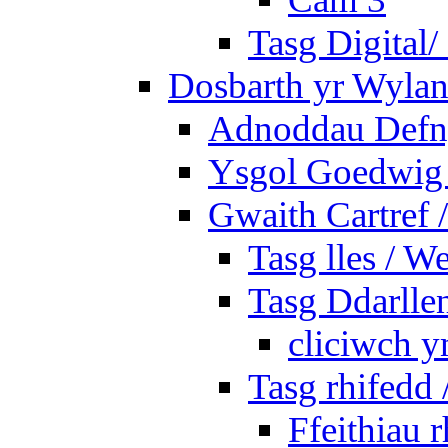
Tasg Digital/
Dosbarth yr Wylan
Adnoddau Defny
Ysgol Goedwig 
Gwaith Cartref
Tasg lles / W
Tasg Ddarlle
cliciwch y
Tasg rhifedd
Ffeithiau 