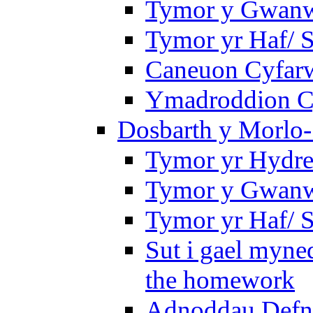
Tymor y Gwanwy
Tymor yr Haf/
Caneuon Cyfarw
Ymadroddion Cy
Dosbarth y Morlo-
Tymor yr Hydre
Tymor y Gwanw
Tymor yr Haf/
Sut i gael myned
the homework
Adnoddau Defny