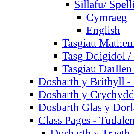
Sillafu/ Spell
Cymraeg
English
Tasgiau Mathem
Tasg Ddigidol / 
Tasgiau Darllen
Dosbarth y Brithyll 
Dosbarth y Crychydd
Dosbarth Glas y Dorl
Class Pages - Tudale
Dosbarth y Traeth