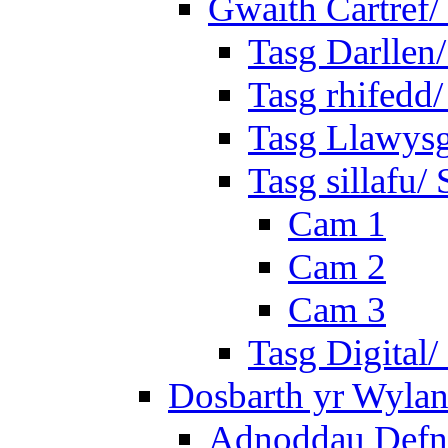
Gwaith Cartref
Tasg Darllen
Tasg rhifedd
Tasg Llawysg
Tasg sillafu/ 
Cam 1
Cam 2
Cam 3
Tasg Digital/
Dosbarth yr Wylan
Adnoddau Defny