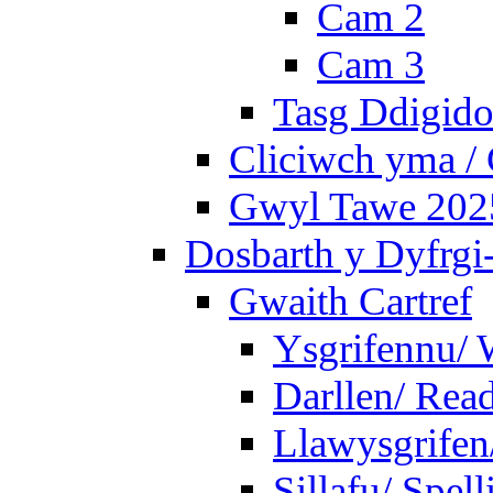
Cam 2
Cam 3
Tasg Ddigidol
Cliciwch yma / 
Gwyl Tawe 2025 
Dosbarth y Dyfrgi
Gwaith Cartref
Ysgrifennu/ 
Darllen/ Rea
Llawysgrifen
Sillafu/ Spell