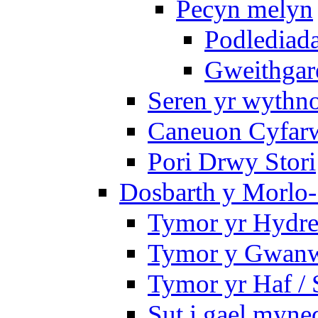
Pecyn melyn
Podlediada
Gweithgare
Seren yr wythno
Caneuon Cyfarw
Pori Drwy Stori
Dosbarth y Morlo-
Tymor yr Hydre
Tymor y Gwanw
Tymor yr Haf /
Sut i gael myned