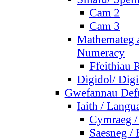
Cam 2
Cam 3
Mathemateg a
Numeracy
Ffeithiau 
Digidol/ Digi
Gwefannau Defn
Iaith / Langu
Cymraeg /
Saesneg / 