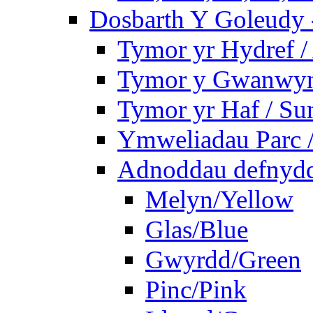
Dosbarth Y Goleudy -
Tymor yr Hydref 
Tymor y Gwanwyn 
Tymor yr Haf / S
Ymweliadau Parc / 
Adnoddau defnyddi
Melyn/Yellow
Glas/Blue
Gwyrdd/Green
Pinc/Pink