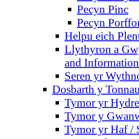
Pecyn Pinc
Pecyn Porffo
Helpu eich Plen
Llythyron a Gw
and Information
Seren yr Wythno
Dosbarth y Tonnau
Tymor yr Hydre
Tymor y Gwanw
Tymor yr Haf /