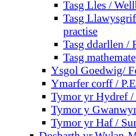
Tasg Lles / Wel
Tasg Llawysgrife
practise
Tasg ddarllen /
Tasg mathemateg
Ysgol Goedwig/ Fo
Ymarfer corff / P.E
Tymor yr Hydref 
Tymor y Gwanwyn 
Tymor yr Haf / S
Dosbarth yr Wylan-M