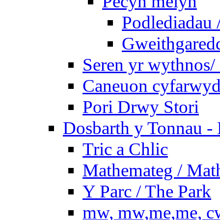
Pecyn melyn
Podlediadau 
Gweithgaredda
Seren yr wythnos/ 
Caneuon cyfarwydd
Pori Drwy Stori
Dosbarth y Tonnau - 
Tric a Chlic
Mathemateg / Mat
Y Parc / The Park
mw, mw,me,me, cw