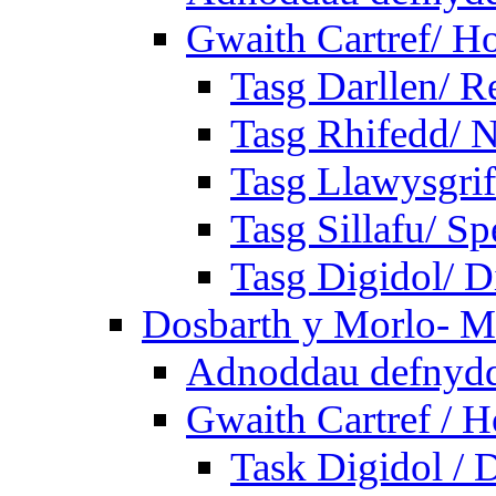
Gwaith Cartref/ 
Tasg Darllen/ R
Tasg Rhifedd/ 
Tasg Llawysgrif
Tasg Sillafu/ Sp
Tasg Digidol/ Di
Dosbarth y Morlo- M
Adnoddau defnyddi
Gwaith Cartref /
Task Digidol / D