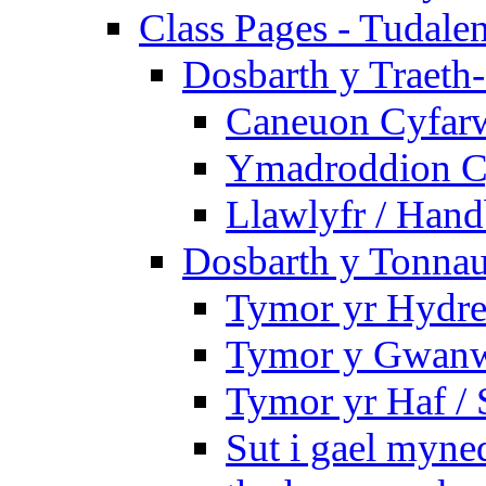
Class Pages - Tudale
Dosbarth y Traeth
Caneuon Cyfarw
Ymadroddion Cy
Llawlyfr / Han
Dosbarth y Tonnau
Tymor yr Hydre
Tymor y Gwanw
Tymor yr Haf /
Sut i gael myned