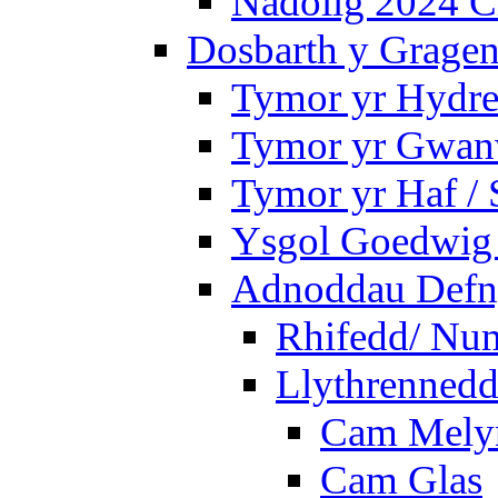
Nadolig 2024 C
Dosbarth y Gragen
Tymor yr Hydre
Tymor yr Gwanw
Tymor yr Haf /
Ysgol Goedwig 
Adnoddau Defny
Rhifedd/ Nu
Llythrennedd
Cam Mely
Cam Glas