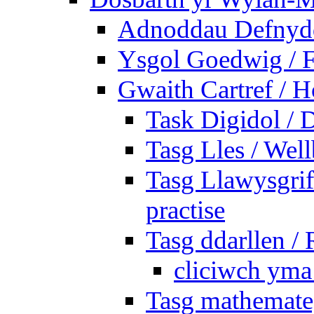
Adnoddau Defnyddi
Ysgol Goedwig / F
Gwaith Cartref /
Task Digidol / D
Tasg Lles / Wel
Tasg Llawysgrife
practise
Tasg ddarllen /
cliciwch yma 
Tasg mathemateg