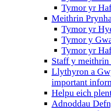
Tymor yr Ha
Meithrin Prynh
Tymor yr Hy
Tymor y Gwa
Tymor yr Ha
Staff y meithrin
Llythyron a Gw
important infor
Helpu eich plen
Adnoddau Defny