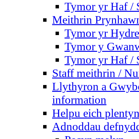
Tymor yr Haf /
Meithrin Prynhawn
Tymor yr Hydre
Tymor y Gwanw
Tymor yr Haf /
Staff meithrin / Nu
Llythyron a Gwybo
information
Helpu eich plentyn
Adnoddau defnyddi