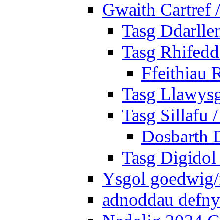
Gwaith Cartref
Tasg Ddarlle
Tasg Rhifedd
Ffeithiau 
Tasg Llawysg
Tasg Sillafu 
Dosbarth D
Tasg Digidol 
Ysgol goedwig/f
adnoddau defnyd