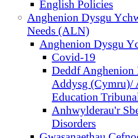
English Policies
Anghenion Dysgu Ychwa
Needs (ALN)
Anghenion Dysgu Yc
Covid-19
Deddf Anghenion 
Addysg (Cymru)/ A
Education Tribuna
Anhwylderau'r Sb
Disorders
Gwasanaethau Cefnogi