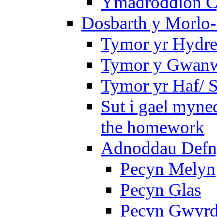
Ymadroddion Cy
Dosbarth y Morlo-
Tymor yr Hydre
Tymor y Gwanw
Tymor yr Haf/
Sut i gael myned
the homework
Adnoddau Defny
Pecyn Melyn
Pecyn Glas
Pecyn Gwyr