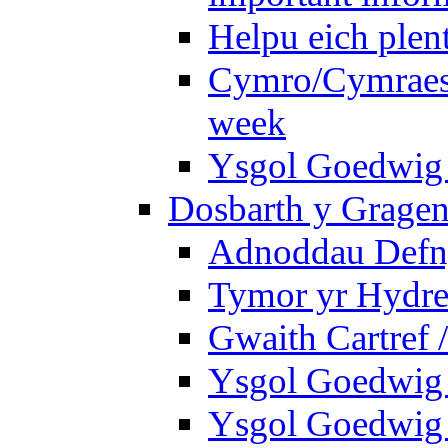
Helpu eich plen
Cymro/Cymraes 
week
Ysgol Goedwig 
Dosbarth y Gragen
Adnoddau Defny
Tymor yr Hydre
Gwaith Cartref
Ysgol Goedwig B
Ysgol Goedwig B