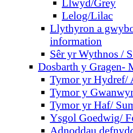
Llwyd/Grey
Lelog/Lilac
Llythyron a gwybo
information
Sêr yr Wythnos / S
Dosbarth y Gragen- M
Tymor yr Hydref/
Tymor y Gwanwyn
Tymor yr Haf/ Su
Ysgol Goedwig/ Fo
Adnoddau defnyddi