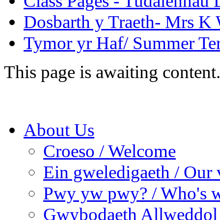
Class Pages - Tudalennau 
Dosbarth y Traeth- Mrs K 
Tymor yr Haf/ Summer Te
This page is awaiting content
About Us
Croeso / Welcome
Ein gweledigaeth / Our 
Pwy yw pwy? / Who's 
Gwybodaeth Allweddol 