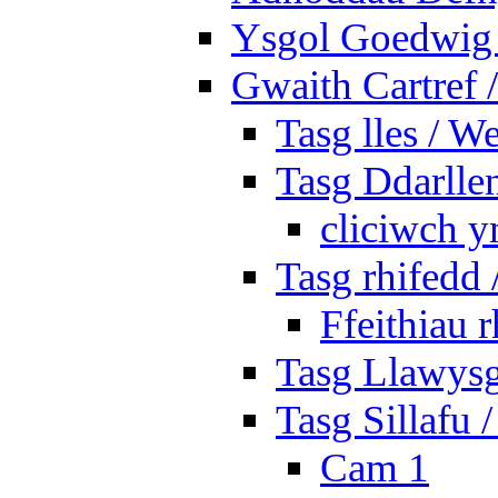
Ysgol Goedwig 
Gwaith Cartref
Tasg lles / W
Tasg Ddarlle
cliciwch y
Tasg rhifedd
Ffeithiau 
Tasg Llawysg
Tasg Sillafu 
Cam 1