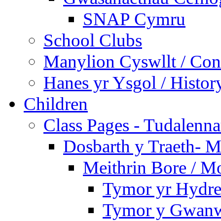
SNAP Cymru
School Clubs
Manylion Cyswllt / Cont
Hanes yr Ysgol / Histor
Children
Class Pages - Tudalenn
Dosbarth y Traeth- M
Meithrin Bore / M
Tymor yr Hydre
Tymor y Gwanw