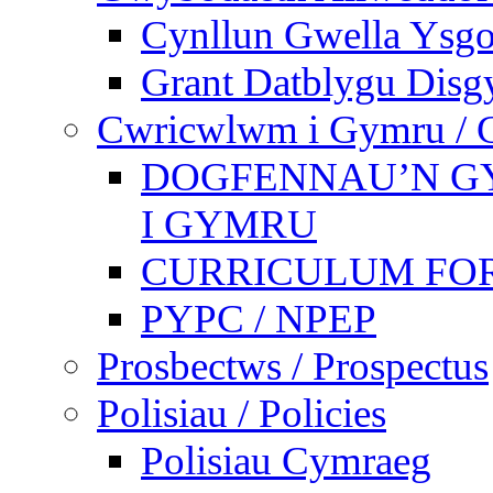
Cynllun Gwella Ysgo
Grant Datblygu Disg
Cwricwlwm i Gymru / C
DOGFENNAU’N G
I GYMRU
CURRICULUM FO
PYPC / NPEP
Prosbectws / Prospectus
Polisiau / Policies
Polisiau Cymraeg