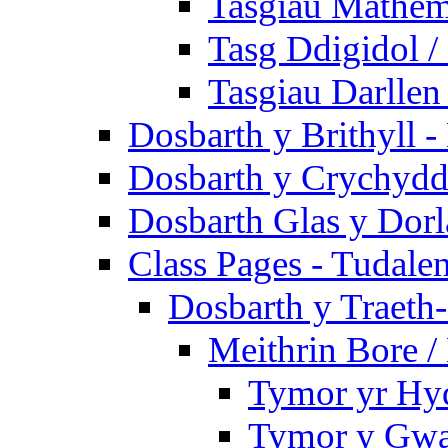
Tasgiau Mathem
Tasg Ddigidol / 
Tasgiau Darllen
Dosbarth y Brithyll 
Dosbarth y Crychydd
Dosbarth Glas y Dorl
Class Pages - Tudale
Dosbarth y Traeth
Meithrin Bore 
Tymor yr Hy
Tymor y Gwa