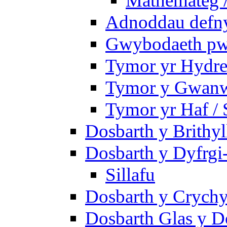
Mathemateg 
Adnoddau defnyd
Gwybodaeth pwy
Tymor yr Hydre
Tymor y Gwanw
Tymor yr Haf /
Dosbarth y Brithyl
Dosbarth y Dyfrgi
Sillafu
Dosbarth y Crychy
Dosbarth Glas y D