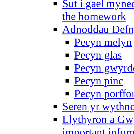
Sut i gael myned
the homework
Adnoddau Defny
Pecyn melyn
Pecyn glas
Pecyn gwyrd
Pecyn pinc
Pecyn porffo
Seren yr wythno
Llythyron a Gw
important infor