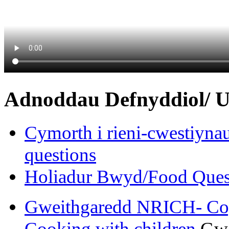
Adnoddau Defnyddiol/ U
Cymorth i rieni-cwestiynau
questions
Holiadur Bwyd/Food Ques
Gweithgaredd NRICH- Cog
Cooking with children
Gwe