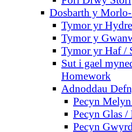
Dosbarth y Morlo-
Tymor yr Hydre
Tymor y Gwanw
Tymor yr Haf /
Sut i gael myned
Homework
Adnoddau Defny
Pecyn Melyn 
Pecyn Glas /
Pecyn Gwyrd