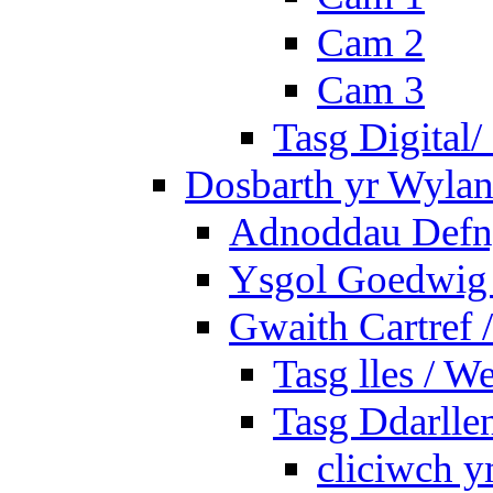
Cam 2
Cam 3
Tasg Digital/
Dosbarth yr Wylan
Adnoddau Defny
Ysgol Goedwig 
Gwaith Cartref
Tasg lles / W
Tasg Ddarlle
cliciwch y