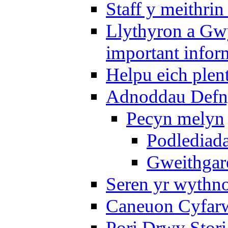
Staff y meithrin
Llythyron a Gw
important infor
Helpu eich plen
Adnoddau Defny
Pecyn melyn
Podlediada
Gweithgare
Seren yr wythno
Caneuon Cyfarw
Pori Drwy Stori