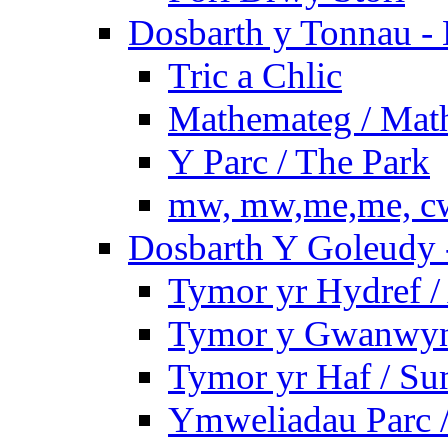
Dosbarth y Tonnau - 
Tric a Chlic
Mathemateg / Mat
Y Parc / The Park
mw, mw,me,me, cw
Dosbarth Y Goleudy -
Tymor yr Hydref 
Tymor y Gwanwyn 
Tymor yr Haf / S
Ymweliadau Parc / 