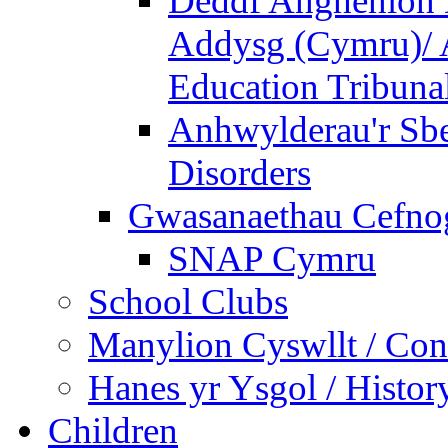
Deddf Anghenion 
Addysg (Cymru)/ A
Education Tribuna
Anhwylderau'r Sb
Disorders
Gwasanaethau Cefnogi
SNAP Cymru
School Clubs
Manylion Cyswllt / Cont
Hanes yr Ysgol / Histor
Children