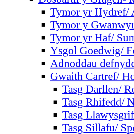
Tymor yr Hydref/
Tymor y Gwanwyn
Tymor yr Haf/ Su
Ysgol Goedwig/ Fo
Adnoddau defnyddi
Gwaith Cartref/ 
Tasg Darllen/ R
Tasg Rhifedd/ 
Tasg Llawysgrif
Tasg Sillafu/ Sp