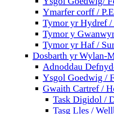
Ysgol Goedwig/ Fo
Ymarfer corff / P.E
Tymor yr Hydref 
Tymor y Gwanwyn 
Tymor yr Haf / S
Dosbarth yr Wylan-M
Adnoddau Defnyddi
Ysgol Goedwig / F
Gwaith Cartref /
Task Digidol / D
Tasg Lles / Wel