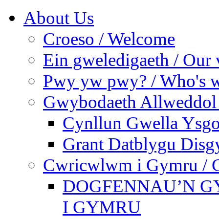
About Us
Croeso / Welcome
Ein gweledigaeth / Our 
Pwy yw pwy? / Who's 
Gwybodaeth Allweddol 
Cynllun Gwella Ysgo
Grant Datblygu Disg
Cwricwlwm i Gymru / C
DOGFENNAU’N G
I GYMRU