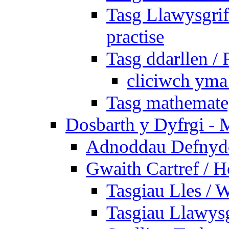
Tasg Llawysgrife
practise
Tasg ddarllen /
cliciwch yma 
Tasg mathemateg
Dosbarth y Dyfrgi - 
Adnoddau Defnyddi
Gwaith Cartref /
Tasgiau Lles / 
Tasgiau Llawysg