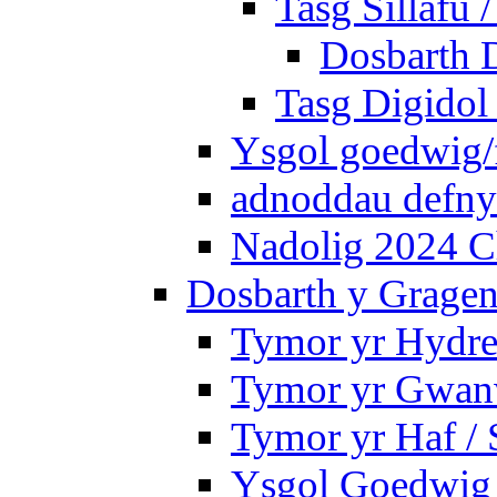
Tasg Sillafu 
Dosbarth D
Tasg Digidol 
Ysgol goedwig/f
adnoddau defnyd
Nadolig 2024 C
Dosbarth y Gragen
Tymor yr Hydre
Tymor yr Gwanw
Tymor yr Haf /
Ysgol Goedwig 