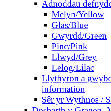
Adnoddau defnyddi
Melyn/Yellow
Glas/Blue
Gwyrdd/Green
Pinc/Pink
Llwyd/Grey
Lelog/Lilac
Llythyron a gwybo
information
Sêr yr Wythnos / S
Dosbarth y Gragen- M