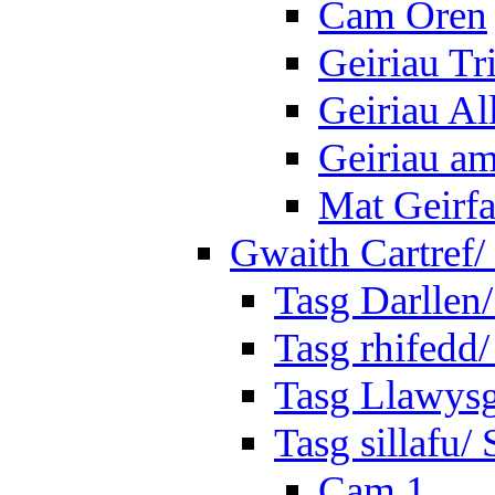
Cam Oren
Geiriau Tr
Geiriau A
Geiriau a
Mat Geirf
Gwaith Cartref
Tasg Darllen
Tasg rhifedd
Tasg Llawysg
Tasg sillafu/ 
Cam 1