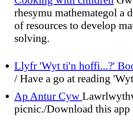
rhesymu mathemategol a dat
of resources to develop m
solving.
Llyfr 'Wyt ti'n hoffi...?' B
/ Have a go at reading 'Wyt t
Ap Antur Cyw
Lawrlwythwc
picnic./Download this app 