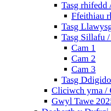
Tasg rhifedd
Ffeithiau 
Tasg Llawysg
Tasg Sillafu 
Cam 1
Cam 2
Cam 3
Tasg Ddigidol
Cliciwch yma / 
Gwyl Tawe 2025 