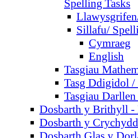
Spelling Tasks
Llawysgrifen
Sillafu/ Spell
Cymraeg
English
Tasgiau Mathem
Tasg Ddigidol / 
Tasgiau Darllen
Dosbarth y Brithyll 
Dosbarth y Crychydd
Dosbarth Glas y Dorl