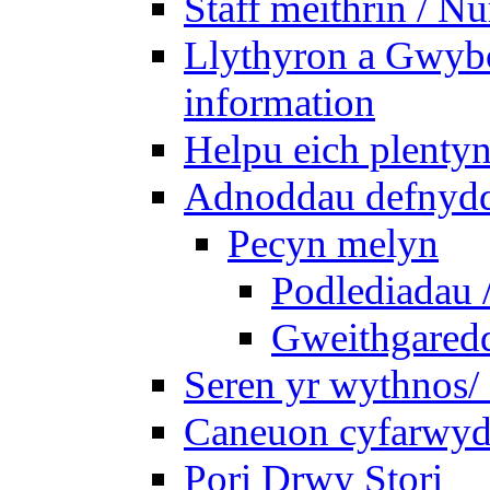
Staff meithrin / Nu
Llythyron a Gwybo
information
Helpu eich plentyn
Adnoddau defnyddi
Pecyn melyn
Podlediadau 
Gweithgaredda
Seren yr wythnos/ 
Caneuon cyfarwydd
Pori Drwy Stori