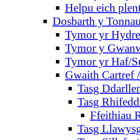
Helpu eich plen
Dosbarth y Tonnau
Tymor yr Hydre
Tymor y Gwan
Tymor yr Haf/
Gwaith Cartref
Tasg Ddarlle
Tasg Rhifedd
Ffeithiau 
Tasg Llawysg