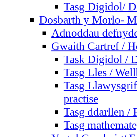
Tasg Digidol/ Di
Dosbarth y Morlo- M
Adnoddau defnyddi
Gwaith Cartref /
Task Digidol / D
Tasg Lles / Wel
Tasg Llawysgrife
practise
Tasg ddarllen /
Tasg mathemateg