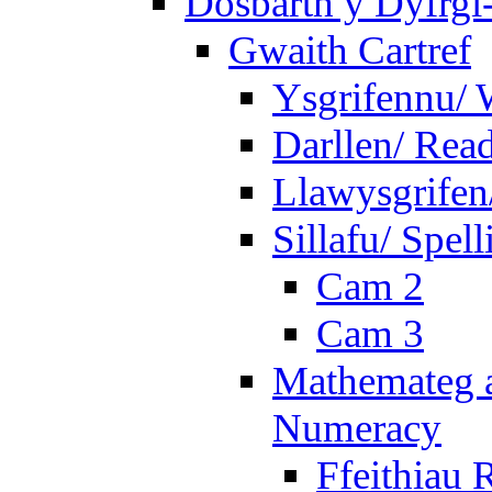
Dosbarth y Dyfrgi
Gwaith Cartref
Ysgrifennu/ 
Darllen/ Rea
Llawysgrifen
Sillafu/ Spell
Cam 2
Cam 3
Mathemateg a
Numeracy
Ffeithiau 