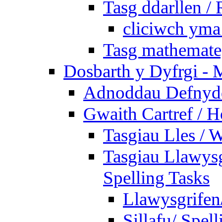
Tasg ddarllen /
cliciwch yma 
Tasg mathemateg
Dosbarth y Dyfrgi - 
Adnoddau Defnyddi
Gwaith Cartref /
Tasgiau Lles / 
Tasgiau Llawysg
Spelling Tasks
Llawysgrifen
Sillafu/ Spell