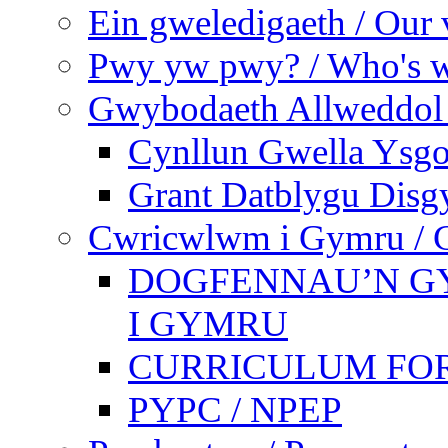
Ein gweledigaeth / Our 
Pwy yw pwy? / Who's 
Gwybodaeth Allweddol 
Cynllun Gwella Ysgo
Grant Datblygu Disg
Cwricwlwm i Gymru / C
DOGFENNAU’N G
I GYMRU
CURRICULUM FO
PYPC / NPEP