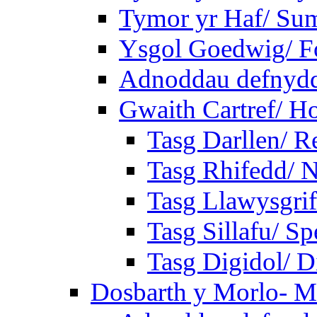
Tymor yr Haf/ Su
Ysgol Goedwig/ Fo
Adnoddau defnyddi
Gwaith Cartref/ 
Tasg Darllen/ R
Tasg Rhifedd/ 
Tasg Llawysgrif
Tasg Sillafu/ Sp
Tasg Digidol/ Di
Dosbarth y Morlo- M