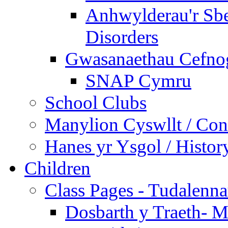
Anhwylderau'r Sb
Disorders
Gwasanaethau Cefnogi
SNAP Cymru
School Clubs
Manylion Cyswllt / Cont
Hanes yr Ysgol / Histor
Children
Class Pages - Tudalenn
Dosbarth y Traeth- M