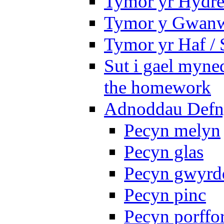
Tymor yr Hydre
Tymor y Gwanw
Tymor yr Haf /
Sut i gael myned
the homework
Adnoddau Defny
Pecyn melyn
Pecyn glas
Pecyn gwyrd
Pecyn pinc
Pecyn porffo