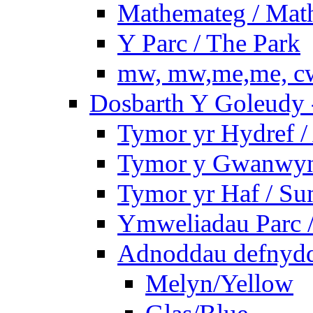
Mathemateg / Mat
Y Parc / The Park
mw, mw,me,me, cw
Dosbarth Y Goleudy -
Tymor yr Hydref 
Tymor y Gwanwyn 
Tymor yr Haf / S
Ymweliadau Parc / 
Adnoddau defnyddi
Melyn/Yellow