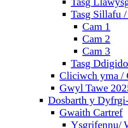
Tasg Llawysg
Tasg Sillafu 
Cam 1
Cam 2
Cam 3
Tasg Ddigidol
Cliciwch yma / 
Gwyl Tawe 2025 
Dosbarth y Dyfrgi
Gwaith Cartref
Ysgrifennu/ 