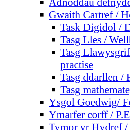
Adnoddau defnyddi
Gwaith Cartref /
Task Digidol / D
Tasg Lles / Wel
Tasg Llawysgrife
practise
Tasg ddarllen /
Tasg mathemateg
Ysgol Goedwig/ Fo
Ymarfer corff / P.E
Tymor yr Hydref 