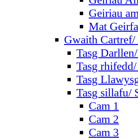
Geiriau a
Mat Geirf
Gwaith Cartref
Tasg Darllen
Tasg rhifedd
Tasg Llawysg
Tasg sillafu/ 
Cam 1
Cam 2
Cam 3