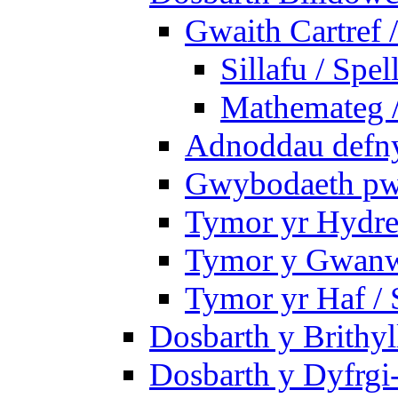
Gwaith Cartref
Sillafu / Spel
Mathemateg 
Adnoddau defnyd
Gwybodaeth pwy
Tymor yr Hydre
Tymor y Gwanw
Tymor yr Haf /
Dosbarth y Brithyl
Dosbarth y Dyfrgi