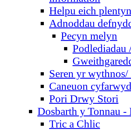
Helpu eich plentyn
Adnoddau defnyddi
Pecyn melyn
Podlediadau 
Gweithgaredda
Seren yr wythnos/ 
Caneuon cyfarwydd
Pori Drwy Stori
Dosbarth y Tonnau - 
Tric a Chlic