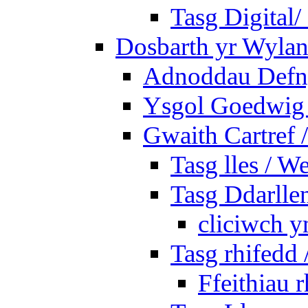
Tasg Digital/
Dosbarth yr Wylan
Adnoddau Defny
Ysgol Goedwig 
Gwaith Cartref
Tasg lles / W
Tasg Ddarlle
cliciwch y
Tasg rhifedd
Ffeithiau 