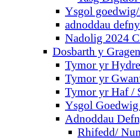
Ysgol goedwig/f
adnoddau defnyd
Nadolig 2024 C
Dosbarth y Gragen
Tymor yr Hydre
Tymor yr Gwanw
Tymor yr Haf /
Ysgol Goedwig 
Adnoddau Defny
Rhifedd/ Nu