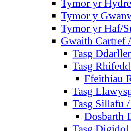
Tymor yr Hydre
Tymor y Gwan
Tymor yr Haf/
Gwaith Cartref
Tasg Ddarlle
Tasg Rhifedd
Ffeithiau 
Tasg Llawysg
Tasg Sillafu 
Dosbarth D
Tasg Digidol 