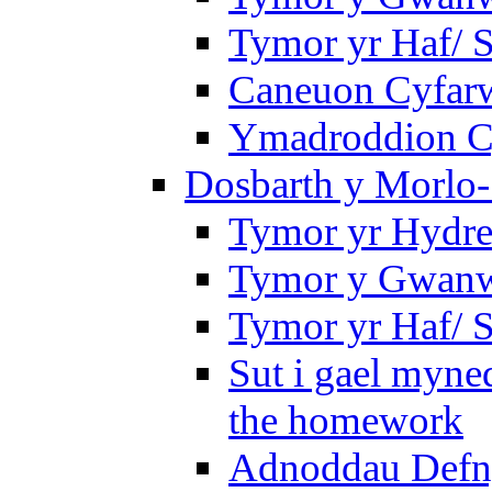
Tymor yr Haf/
Caneuon Cyfarw
Ymadroddion Cy
Dosbarth y Morlo-
Tymor yr Hydre
Tymor y Gwanw
Tymor yr Haf/
Sut i gael myned
the homework
Adnoddau Defny