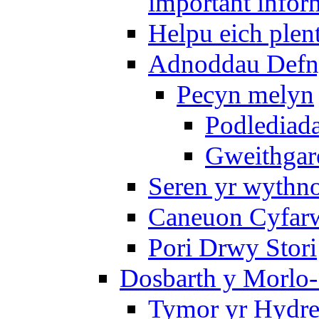
important infor
Helpu eich plen
Adnoddau Defny
Pecyn melyn
Podlediada
Gweithgare
Seren yr wythno
Caneuon Cyfarw
Pori Drwy Stori
Dosbarth y Morlo-
Tymor yr Hydre