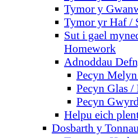
Tymor y Gwanw
Tymor yr Haf /
Sut i gael myned
Homework
Adnoddau Defny
Pecyn Melyn 
Pecyn Glas /
Pecyn Gwyrd
Helpu eich plen
Dosbarth y Tonnau