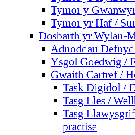
Tymor y Gwanwyn 
Tymor yr Haf / S
Dosbarth yr Wylan-M
Adnoddau Defnyddi
Ysgol Goedwig / F
Gwaith Cartref /
Task Digidol / D
Tasg Lles / Wel
Tasg Llawysgrife
practise