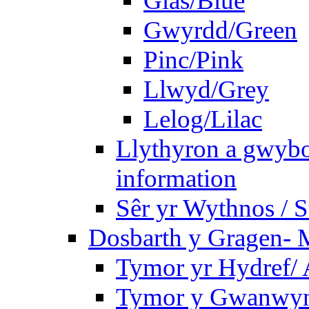
Glas/Blue
Gwyrdd/Green
Pinc/Pink
Llwyd/Grey
Lelog/Lilac
Llythyron a gwybo
information
Sêr yr Wythnos / S
Dosbarth y Gragen- M
Tymor yr Hydref/
Tymor y Gwanwyn