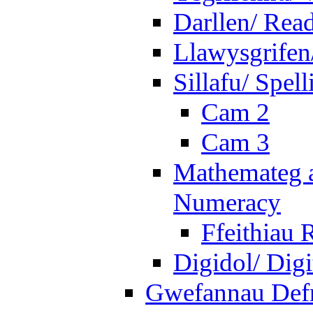
Darllen/ Rea
Llawysgrifen
Sillafu/ Spell
Cam 2
Cam 3
Mathemateg a
Numeracy
Ffeithiau 
Digidol/ Digi
Gwefannau Defn