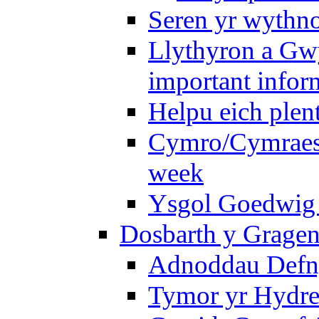
Seren yr wythno
Llythyron a Gw
important infor
Helpu eich plen
Cymro/Cymraes 
week
Ysgol Goedwig 
Dosbarth y Gragen
Adnoddau Defny
Tymor yr Hydre