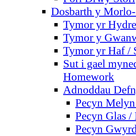
Dosbarth y Morlo-
Tymor yr Hydre
Tymor y Gwanw
Tymor yr Haf /
Sut i gael myned
Homework
Adnoddau Defny
Pecyn Melyn 
Pecyn Glas /
Pecyn Gwyrd