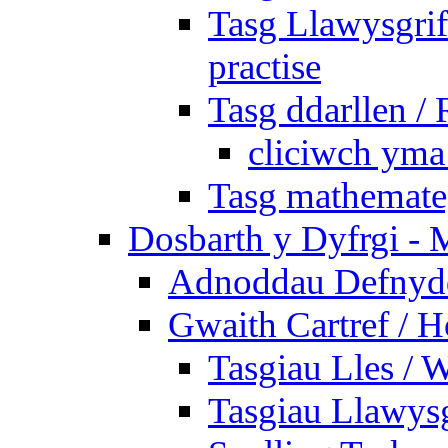
Tasg Llawysgrife
practise
Tasg ddarllen /
cliciwch yma 
Tasg mathemateg
Dosbarth y Dyfrgi - 
Adnoddau Defnyddi
Gwaith Cartref /
Tasgiau Lles / 
Tasgiau Llawysg