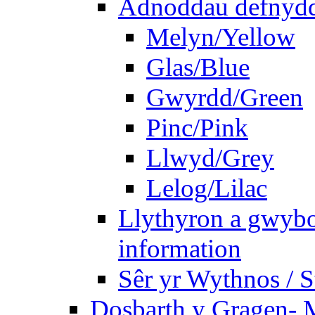
Adnoddau defnyddi
Melyn/Yellow
Glas/Blue
Gwyrdd/Green
Pinc/Pink
Llwyd/Grey
Lelog/Lilac
Llythyron a gwybo
information
Sêr yr Wythnos / S
Dosbarth y Gragen- M