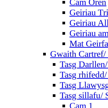
Cam Oren
Geiriau Tr
Geiriau A
Geiriau a
Mat Geirf
Gwaith Cartref
Tasg Darllen
Tasg rhifedd
Tasg Llawysg
Tasg sillafu/ 
Cam 1