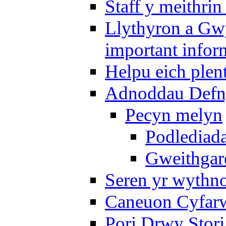
Staff y meithrin
Llythyron a Gw
important infor
Helpu eich plen
Adnoddau Defny
Pecyn melyn
Podlediada
Gweithgare
Seren yr wythno
Caneuon Cyfarw
Pori Drwy Stori