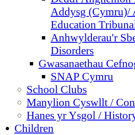
Addysg (Cymru)/ A
Education Tribuna
Anhwylderau'r Sb
Disorders
Gwasanaethau Cefnogi
SNAP Cymru
School Clubs
Manylion Cyswllt / Cont
Hanes yr Ysgol / Histor
Children