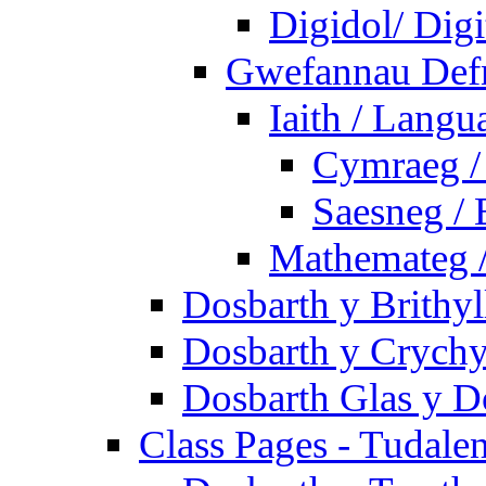
Digidol/ Digi
Gwefannau Defn
Iaith / Langu
Cymraeg /
Saesneg / 
Mathemateg 
Dosbarth y Brithyl
Dosbarth y Crychy
Dosbarth Glas y D
Class Pages - Tudale