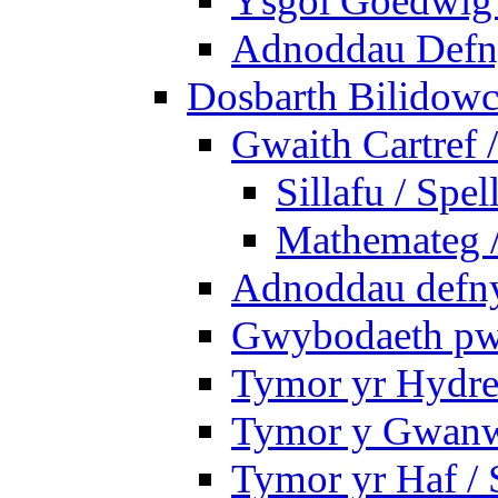
Ysgol Goedwig 
Adnoddau Defny
Dosbarth Bilidowc
Gwaith Cartref
Sillafu / Spel
Mathemateg 
Adnoddau defnyd
Gwybodaeth pwy
Tymor yr Hydre
Tymor y Gwanw
Tymor yr Haf /