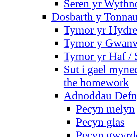
Seren yr Wythno
Dosbarth y Tonnau
Tymor yr Hydre
Tymor y Gwanw
Tymor yr Haf /
Sut i gael myned
the homework
Adnoddau Defny
Pecyn melyn
Pecyn glas
Pecyn gwyrd