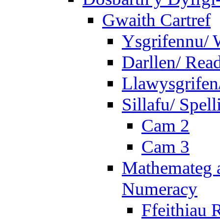
Gwaith Cartref
Ysgrifennu/ 
Darllen/ Rea
Llawysgrifen
Sillafu/ Spell
Cam 2
Cam 3
Mathemateg a
Numeracy
Ffeithiau 