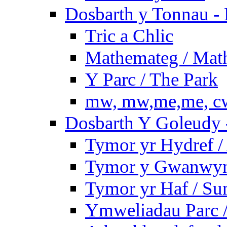
Dosbarth y Tonnau - 
Tric a Chlic
Mathemateg / Mat
Y Parc / The Park
mw, mw,me,me, cw
Dosbarth Y Goleudy -
Tymor yr Hydref 
Tymor y Gwanwyn 
Tymor yr Haf / S
Ymweliadau Parc / 