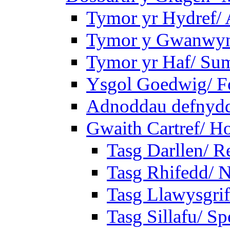
Tymor yr Hydref/
Tymor y Gwanwyn
Tymor yr Haf/ Su
Ysgol Goedwig/ Fo
Adnoddau defnyddi
Gwaith Cartref/ 
Tasg Darllen/ R
Tasg Rhifedd/ 
Tasg Llawysgrif
Tasg Sillafu/ Sp