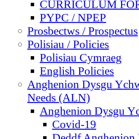
CURRICULUM FO
PYPC / NPEP
Prosbectws / Prospectus
Polisiau / Policies
Polisiau Cymraeg
English Policies
Anghenion Dysgu Ychwa
Needs (ALN)
Anghenion Dysgu Yc
Covid-19
Deddf Anghenion 