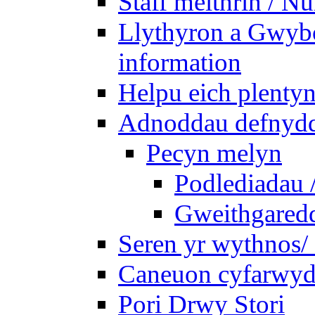
Staff meithrin / Nu
Llythyron a Gwybo
information
Helpu eich plentyn
Adnoddau defnyddi
Pecyn melyn
Podlediadau 
Gweithgaredda
Seren yr wythnos/ 
Caneuon cyfarwydd
Pori Drwy Stori