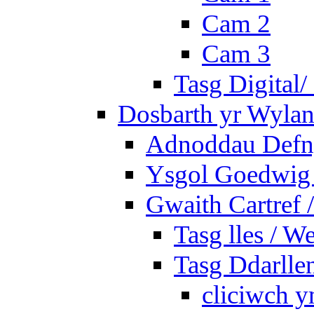
Cam 2
Cam 3
Tasg Digital/
Dosbarth yr Wylan
Adnoddau Defny
Ysgol Goedwig 
Gwaith Cartref
Tasg lles / W
Tasg Ddarlle
cliciwch y