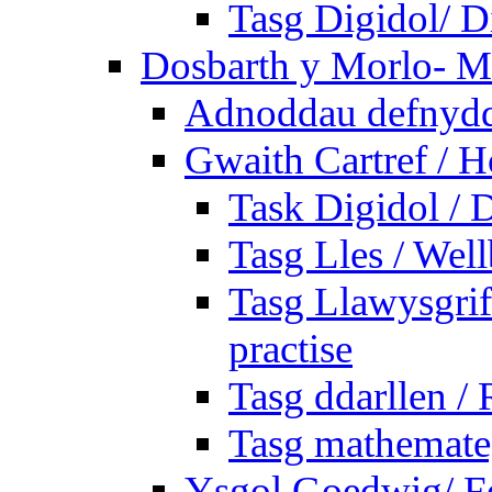
Tasg Digidol/ Di
Dosbarth y Morlo- M
Adnoddau defnyddi
Gwaith Cartref /
Task Digidol / D
Tasg Lles / Wel
Tasg Llawysgrife
practise
Tasg ddarllen /
Tasg mathemateg
Ysgol Goedwig/ Fo