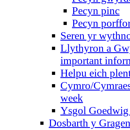
Pecyn pinc
Pecyn porffo
Seren yr wythno
Llythyron a Gw
important infor
Helpu eich plen
Cymro/Cymraes 
week
Ysgol Goedwig 
Dosbarth y Gragen