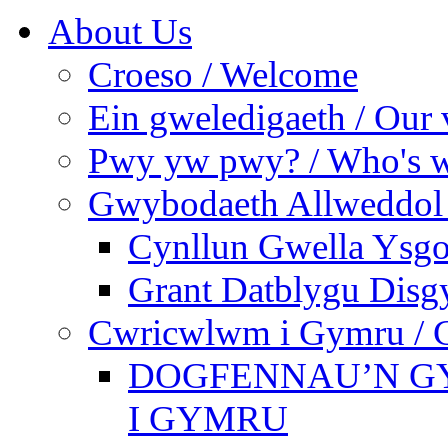
About Us
Croeso / Welcome
Ein gweledigaeth / Our 
Pwy yw pwy? / Who's 
Gwybodaeth Allweddol 
Cynllun Gwella Ysgo
Grant Datblygu Disg
Cwricwlwm i Gymru / C
DOGFENNAU’N G
I GYMRU