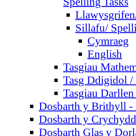
Spelling Tasks
Llawysgrifen
Sillafu/ Spell
Cymraeg
English
Tasgiau Mathem
Tasg Ddigidol / 
Tasgiau Darllen
Dosbarth y Brithyll 
Dosbarth y Crychydd
Dosbarth Glas y Dorl