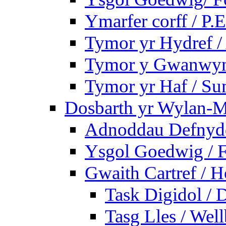
Ymarfer corff / P.E
Tymor yr Hydref 
Tymor y Gwanwyn 
Tymor yr Haf / S
Dosbarth yr Wylan-M
Adnoddau Defnyddi
Ysgol Goedwig / F
Gwaith Cartref /
Task Digidol / D
Tasg Lles / Wel