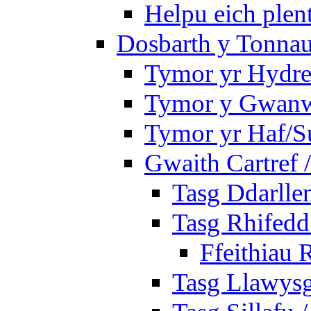
Helpu eich plen
Dosbarth y Tonnau
Tymor yr Hydre
Tymor y Gwan
Tymor yr Haf/
Gwaith Cartref
Tasg Ddarlle
Tasg Rhifedd
Ffeithiau 
Tasg Llawysg