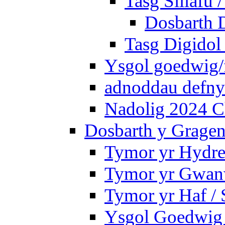
Tasg Sillafu 
Dosbarth D
Tasg Digidol 
Ysgol goedwig/f
adnoddau defnyd
Nadolig 2024 C
Dosbarth y Gragen
Tymor yr Hydre
Tymor yr Gwanw
Tymor yr Haf /
Ysgol Goedwig 