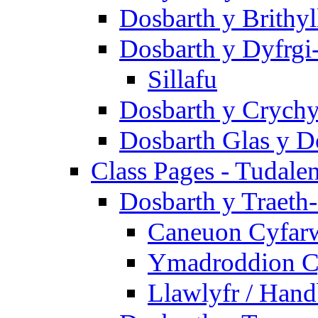
Dosbarth y Brithyl
Dosbarth y Dyfrgi
Sillafu
Dosbarth y Crychy
Dosbarth Glas y D
Class Pages - Tudale
Dosbarth y Traeth
Caneuon Cyfarw
Ymadroddion Cy
Llawlyfr / Han