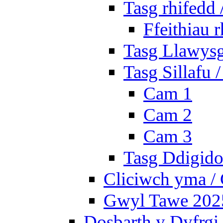
Tasg rhifedd
Ffeithiau 
Tasg Llawysg
Tasg Sillafu 
Cam 1
Cam 2
Cam 3
Tasg Ddigidol
Cliciwch yma / 
Gwyl Tawe 2025 
Dosbarth y Dyfrgi