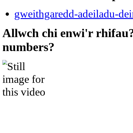
gweithgaredd-adeiladu-dei
Allwch chi enwi'r rhifa
numbers?