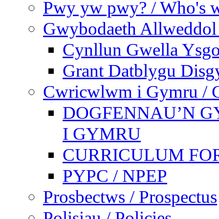
Pwy yw pwy? / Who's 
Gwybodaeth Allweddol 
Cynllun Gwella Ysgo
Grant Datblygu Disg
Cwricwlwm i Gymru / C
DOGFENNAU’N G
I GYMRU
CURRICULUM FO
PYPC / NPEP
Prosbectws / Prospectus
Polisiau / Policies