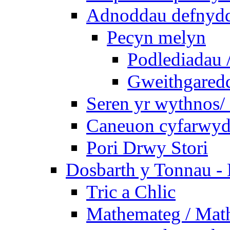
Adnoddau defnyddi
Pecyn melyn
Podlediadau 
Gweithgaredda
Seren yr wythnos/ 
Caneuon cyfarwydd
Pori Drwy Stori
Dosbarth y Tonnau - 
Tric a Chlic
Mathemateg / Mat