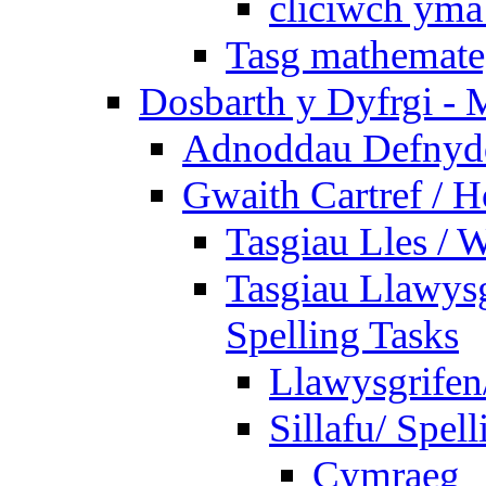
cliciwch yma 
Tasg mathemateg
Dosbarth y Dyfrgi - 
Adnoddau Defnyddi
Gwaith Cartref /
Tasgiau Lles / 
Tasgiau Llawysg
Spelling Tasks
Llawysgrifen
Sillafu/ Spell
Cymraeg