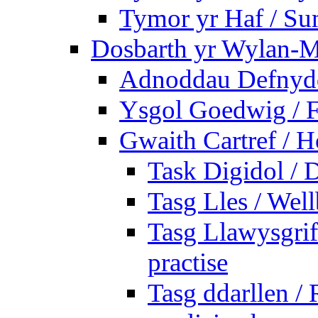
Tymor yr Haf / S
Dosbarth yr Wylan-M
Adnoddau Defnyddi
Ysgol Goedwig / F
Gwaith Cartref /
Task Digidol / D
Tasg Lles / Wel
Tasg Llawysgrife
practise
Tasg ddarllen /