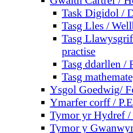
Gwaith Cartref /
Task Digidol / D
Tasg Lles / Wel
Tasg Llawysgrife
practise
Tasg ddarllen /
Tasg mathemateg
Ysgol Goedwig/ Fo
Ymarfer corff / P.E
Tymor yr Hydref 
Tymor y Gwanwyn 