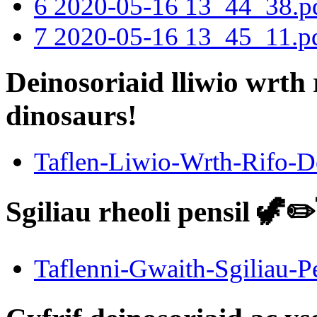
6 2020-05-16 13_44_38.p
7 2020-05-16 13_45_11.p
Deinosoriaid lliwio wrth
dinosaurs!
Taflen-Liwio-Wrth-Rifo-De
Sgiliau rheoli pensil 🦖✏️
Taflenni-Gwaith-Sgiliau-P