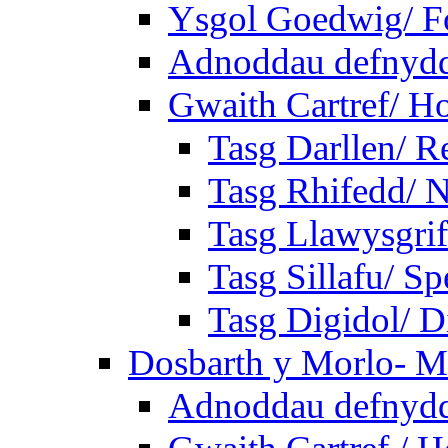
Ysgol Goedwig/ Fo
Adnoddau defnyddi
Gwaith Cartref/ 
Tasg Darllen/ R
Tasg Rhifedd/ 
Tasg Llawysgrif
Tasg Sillafu/ Sp
Tasg Digidol/ Di
Dosbarth y Morlo- M
Adnoddau defnyddi