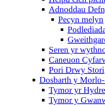
Adnoddau Defny
Pecyn melyn
Podlediada
Gweithgare
Seren yr wythno
Caneuon Cyfarw
Pori Drwy Stori
Dosbarth y Morlo-
Tymor yr Hydre
Tymor y Gwanw