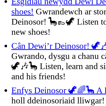
Esgidiau newydd Dewi De
shoes!
Gwrandewch ar stor
Deinosor! 🦕👞🦖 Listen to
new shoes!
Cân Dewi’r Deinosor! 🦖🎶
Gwrando, dysgu a chanu câ
🦖🎶🦕 Listen, learn and s
and his friends!
Enfys Deinosor 🦖🌈🦕 A
holl ddeinosoriaid lliwga