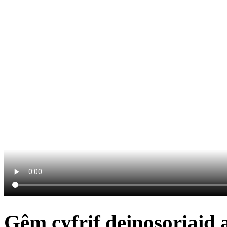
Gêm cyfrif deinosoriaid