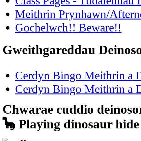
Class Pages - Tudalennau 
Meithrin Prynhawn/Aftern
Gochelwch!! Beware!!
Gweithgareddau Deinosor
Cerdyn Bingo Meithrin a 
Cerdyn Bingo Meithrin a 
Chwarae cuddio deinosor
🦕 Playing dinosaur hide