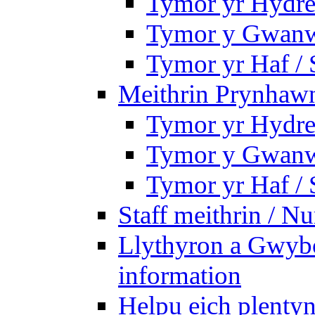
Tymor yr Hydre
Tymor y Gwanw
Tymor yr Haf /
Meithrin Prynhawn
Tymor yr Hydre
Tymor y Gwanw
Tymor yr Haf /
Staff meithrin / Nu
Llythyron a Gwybo
information
Helpu eich plentyn