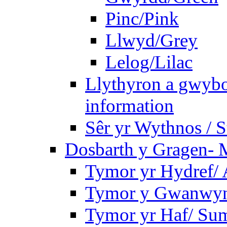
Pinc/Pink
Llwyd/Grey
Lelog/Lilac
Llythyron a gwybo
information
Sêr yr Wythnos / S
Dosbarth y Gragen- M
Tymor yr Hydref/
Tymor y Gwanwyn
Tymor yr Haf/ Su