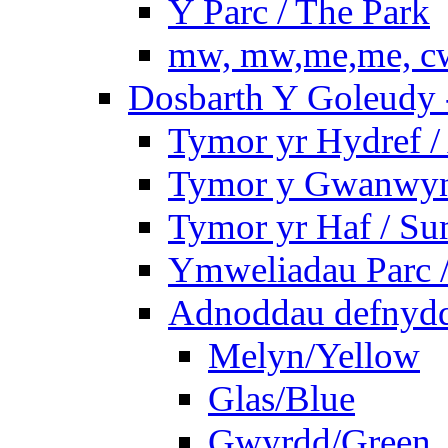
Y Parc / The Park
mw, mw,me,me, cw
Dosbarth Y Goleudy -
Tymor yr Hydref 
Tymor y Gwanwyn 
Tymor yr Haf / S
Ymweliadau Parc / 
Adnoddau defnyddi
Melyn/Yellow
Glas/Blue
Gwyrdd/Green