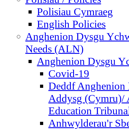
Polisiau Cymraeg
English Policies
Anghenion Dysgu Ychwa
Needs (ALN)
Anghenion Dysgu Yc
Covid-19
Deddf Anghenion 
Addysg (Cymru)/ A
Education Tribuna
Anhwylderau'r Sb