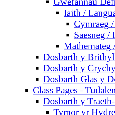
Gwefannau Defn
Iaith / Langu
Cymraeg /
Saesneg / 
Mathemateg 
Dosbarth y Brithyl
Dosbarth y Crychy
Dosbarth Glas y D
Class Pages - Tudale
Dosbarth y Traeth
Tymor yr Hydre