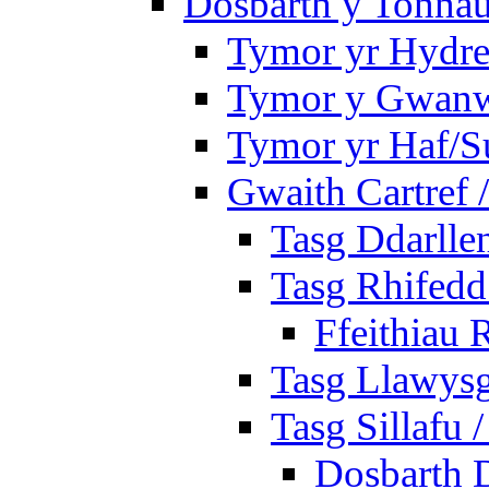
Dosbarth y Tonnau
Tymor yr Hydre
Tymor y Gwan
Tymor yr Haf/
Gwaith Cartref
Tasg Ddarlle
Tasg Rhifedd
Ffeithiau 
Tasg Llawysg
Tasg Sillafu 
Dosbarth D