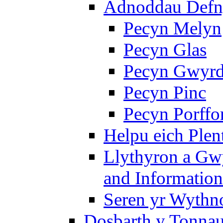
Adnoddau Defny
Pecyn Melyn
Pecyn Glas
Pecyn Gwyr
Pecyn Pinc
Pecyn Porffo
Helpu eich Plen
Llythyron a Gw
and Information
Seren yr Wythno
Dosbarth y Tonnau