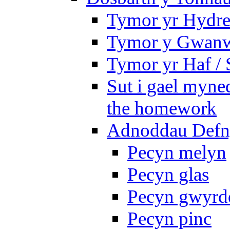
Tymor yr Hydre
Tymor y Gwanw
Tymor yr Haf /
Sut i gael myned
the homework
Adnoddau Defny
Pecyn melyn
Pecyn glas
Pecyn gwyrd
Pecyn pinc