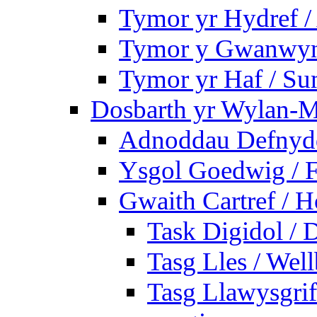
Tymor yr Hydref 
Tymor y Gwanwyn 
Tymor yr Haf / S
Dosbarth yr Wylan-M
Adnoddau Defnyddi
Ysgol Goedwig / F
Gwaith Cartref /
Task Digidol / D
Tasg Lles / Wel
Tasg Llawysgrife