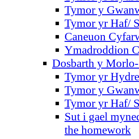
Tymor y Gwanwy
Tymor yr Haf/
Caneuon Cyfarw
Ymadroddion Cy
Dosbarth y Morlo-
Tymor yr Hydre
Tymor y Gwanw
Tymor yr Haf/
Sut i gael myned
the homework