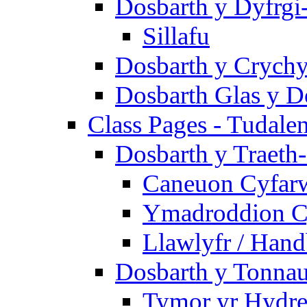
Dosbarth y Dyfrgi
Sillafu
Dosbarth y Crychy
Dosbarth Glas y D
Class Pages - Tudale
Dosbarth y Traeth
Caneuon Cyfarw
Ymadroddion Cy
Llawlyfr / Han
Dosbarth y Tonnau
Tymor yr Hydre