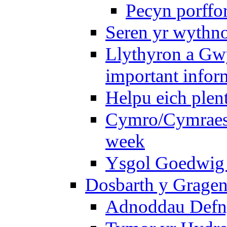
Pecyn porffo
Seren yr wythno
Llythyron a Gw
important infor
Helpu eich plen
Cymro/Cymraes 
week
Ysgol Goedwig 
Dosbarth y Gragen
Adnoddau Defny