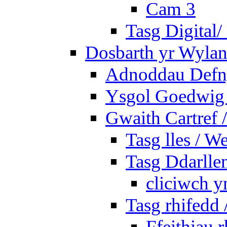
Cam 3
Tasg Digital/
Dosbarth yr Wylan
Adnoddau Defny
Ysgol Goedwig 
Gwaith Cartref
Tasg lles / W
Tasg Ddarlle
cliciwch y
Tasg rhifedd
Ffeithiau 