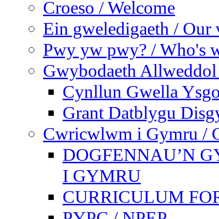
Croeso / Welcome
Ein gweledigaeth / Our 
Pwy yw pwy? / Who's 
Gwybodaeth Allweddol 
Cynllun Gwella Ysgo
Grant Datblygu Disg
Cwricwlwm i Gymru / C
DOGFENNAU’N G
I GYMRU
CURRICULUM FO
PYPC / NPEP