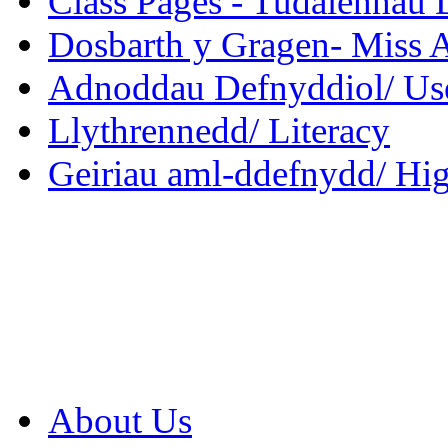
Class Pages - Tudalennau 
Dosbarth y Gragen- Miss 
Adnoddau Defnyddiol/ Use
Llythrennedd/ Literacy
Geiriau aml-ddefnydd/ Hi
About Us