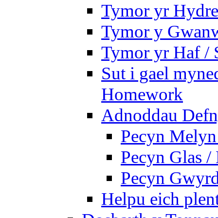
Tymor yr Hydre
Tymor y Gwanw
Tymor yr Haf /
Sut i gael myned
Homework
Adnoddau Defny
Pecyn Melyn 
Pecyn Glas /
Pecyn Gwyrd
Helpu eich plen