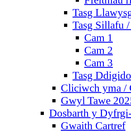
Tasg Llawysg
Tasg Sillafu 
Cam 1
Cam 2
Cam 3
Tasg Ddigidol
Cliciwch yma / 
Gwyl Tawe 2025 
Dosbarth y Dyfrgi
Gwaith Cartref