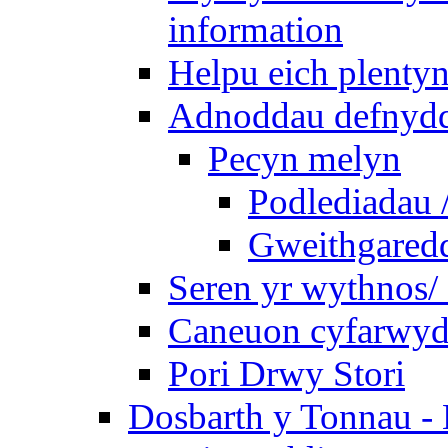
information
Helpu eich plentyn
Adnoddau defnyddi
Pecyn melyn
Podlediadau 
Gweithgaredda
Seren yr wythnos/ 
Caneuon cyfarwydd
Pori Drwy Stori
Dosbarth y Tonnau - 