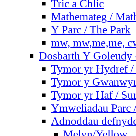
Tric a Chlic
Mathemateg / Mat
Y Parc / The Park
mw, mw,me,me, cw
Dosbarth Y Goleudy -
Tymor yr Hydref 
Tymor y Gwanwyn 
Tymor yr Haf / S
Ymweliadau Parc / 
Adnoddau defnyddi
Melyn/Yellow