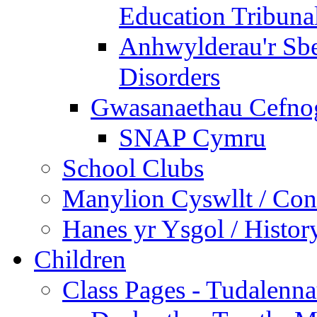
Education Tribuna
Anhwylderau'r Sb
Disorders
Gwasanaethau Cefnogi
SNAP Cymru
School Clubs
Manylion Cyswllt / Cont
Hanes yr Ysgol / Histor
Children
Class Pages - Tudalenn