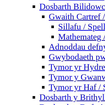
Dosbarth Bilidowc
Gwaith Cartref
Sillafu / Spel
Mathemateg 
Adnoddau defnyd
Gwybodaeth pwy
Tymor yr Hydre
Tymor y Gwanw
Tymor yr Haf /
Dosbarth y Brithyl