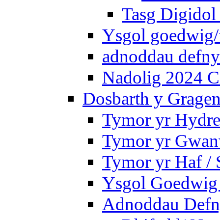
Tasg Digidol 
Ysgol goedwig/f
adnoddau defnyd
Nadolig 2024 C
Dosbarth y Gragen
Tymor yr Hydre
Tymor yr Gwanw
Tymor yr Haf /
Ysgol Goedwig 
Adnoddau Defny