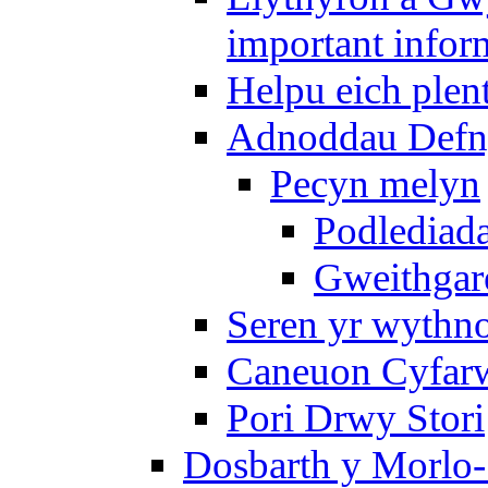
important infor
Helpu eich plen
Adnoddau Defny
Pecyn melyn
Podlediada
Gweithgare
Seren yr wythno
Caneuon Cyfarw
Pori Drwy Stori
Dosbarth y Morlo-