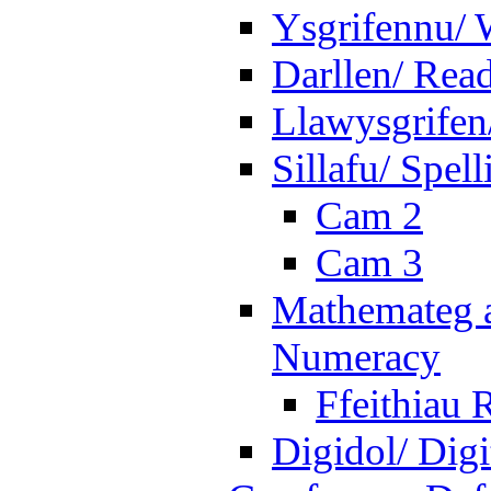
Ysgrifennu/ 
Darllen/ Rea
Llawysgrifen
Sillafu/ Spell
Cam 2
Cam 3
Mathemateg a
Numeracy
Ffeithiau 
Digidol/ Digi