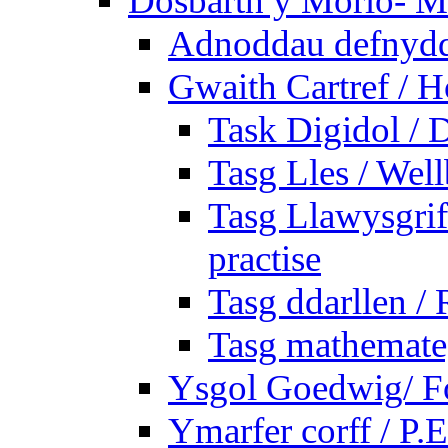
Dosbarth y Morlo- M
Adnoddau defnyddi
Gwaith Cartref /
Task Digidol / D
Tasg Lles / Wel
Tasg Llawysgrife
practise
Tasg ddarllen /
Tasg mathemateg
Ysgol Goedwig/ Fo
Ymarfer corff / P.E