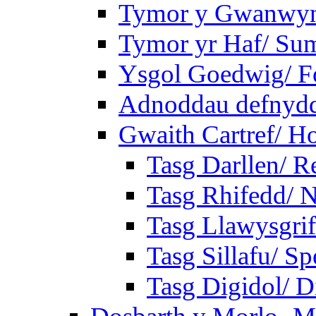
Tymor y Gwanwyn
Tymor yr Haf/ Su
Ysgol Goedwig/ Fo
Adnoddau defnyddi
Gwaith Cartref/ 
Tasg Darllen/ R
Tasg Rhifedd/ 
Tasg Llawysgrif
Tasg Sillafu/ Sp
Tasg Digidol/ Di