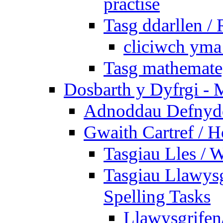
practise
Tasg ddarllen /
cliciwch yma 
Tasg mathemateg
Dosbarth y Dyfrgi - 
Adnoddau Defnyddi
Gwaith Cartref /
Tasgiau Lles / 
Tasgiau Llawysg
Spelling Tasks
Llawysgrifen