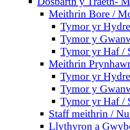
Dosbarth y Traeth- M
Meithrin Bore / M
Tymor yr Hydre
Tymor y Gwanw
Tymor yr Haf /
Meithrin Prynhawn
Tymor yr Hydre
Tymor y Gwanw
Tymor yr Haf /
Staff meithrin / Nu
Llythyron a Gwybo