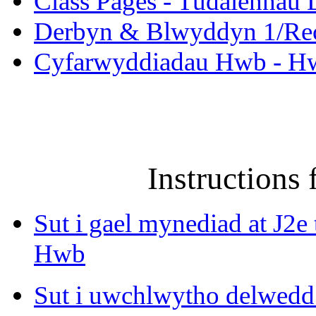
Class Pages - Tudalennau 
Derbyn & Blwyddyn 1/Rece
Cyfarwyddiadau Hwb - Hwb
Cyfarwyddia
Instructions
Sut i gael mynediad at J2
Hwb
Sut i uwchlwytho delwedd n