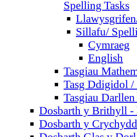
Spelling Tasks
Llawysgrifen
Sillafu/ Spell
Cymraeg
English
Tasgiau Mathem
Tasg Ddigidol / 
Tasgiau Darllen
Dosbarth y Brithyll 
Dosbarth y Crychydd
Dosbarth Glas y Dorl