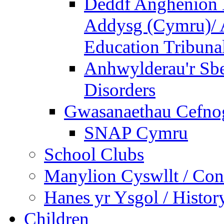
Deddf Anghenion 
Addysg (Cymru)/ A
Education Tribuna
Anhwylderau'r Sb
Disorders
Gwasanaethau Cefnogi
SNAP Cymru
School Clubs
Manylion Cyswllt / Cont
Hanes yr Ysgol / Histor
Children