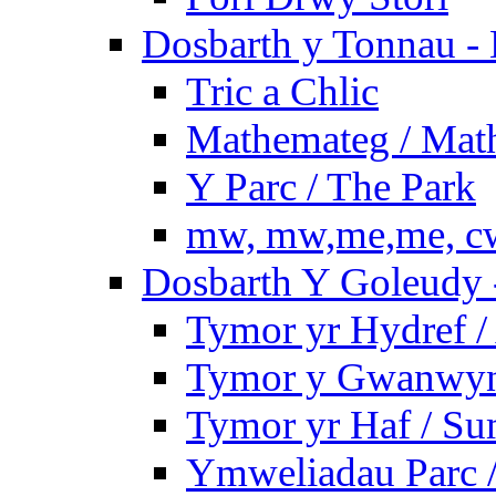
Dosbarth y Tonnau - 
Tric a Chlic
Mathemateg / Mat
Y Parc / The Park
mw, mw,me,me, cw
Dosbarth Y Goleudy -
Tymor yr Hydref 
Tymor y Gwanwyn 
Tymor yr Haf / S
Ymweliadau Parc / 