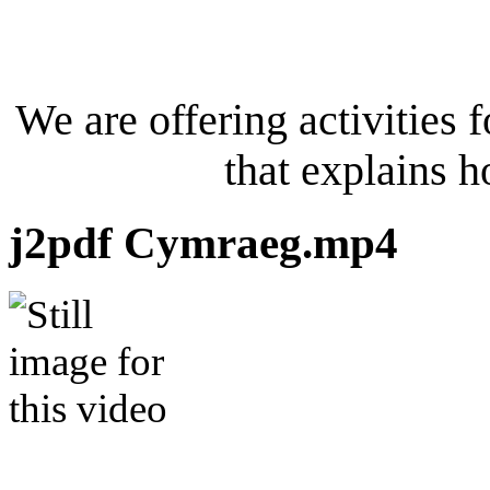
Rydyn yn cynnig gweith
Dyma fideo sydd yn esbon
We are offering activities 
that explains h
j2pdf Cymraeg.mp4