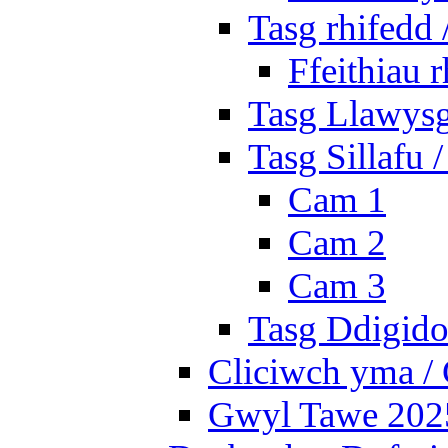
Tasg rhifedd
Ffeithiau 
Tasg Llawysg
Tasg Sillafu 
Cam 1
Cam 2
Cam 3
Tasg Ddigidol
Cliciwch yma / 
Gwyl Tawe 2025 