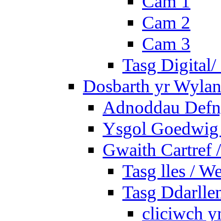
Cam 1
Cam 2
Cam 3
Tasg Digital/
Dosbarth yr Wylan
Adnoddau Defny
Ysgol Goedwig 
Gwaith Cartref
Tasg lles / W
Tasg Ddarlle
cliciwch y