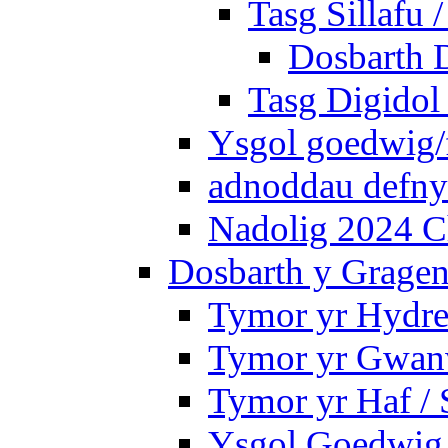
Tasg Sillafu 
Dosbarth D
Tasg Digidol 
Ysgol goedwig/f
adnoddau defnyd
Nadolig 2024 C
Dosbarth y Gragen
Tymor yr Hydre
Tymor yr Gwanw
Tymor yr Haf /
Ysgol Goedwig 