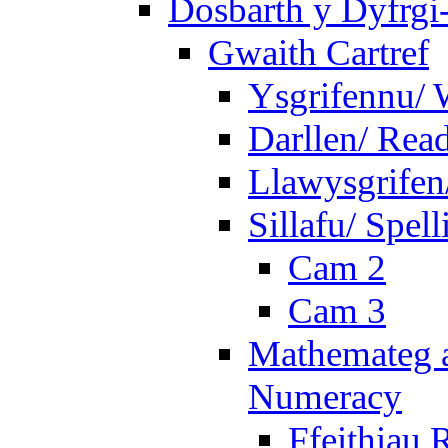
Dosbarth y Dyfrgi
Gwaith Cartref
Ysgrifennu/ 
Darllen/ Rea
Llawysgrifen
Sillafu/ Spell
Cam 2
Cam 3
Mathemateg a
Numeracy
Ffeithiau 