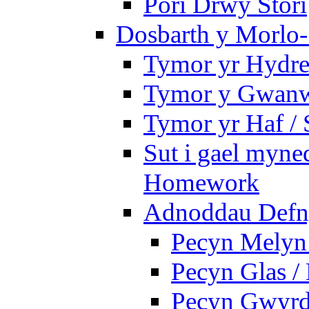
Pori Drwy Stori
Dosbarth y Morlo-
Tymor yr Hydre
Tymor y Gwanw
Tymor yr Haf /
Sut i gael myned
Homework
Adnoddau Defny
Pecyn Melyn 
Pecyn Glas /
Pecyn Gwyrd