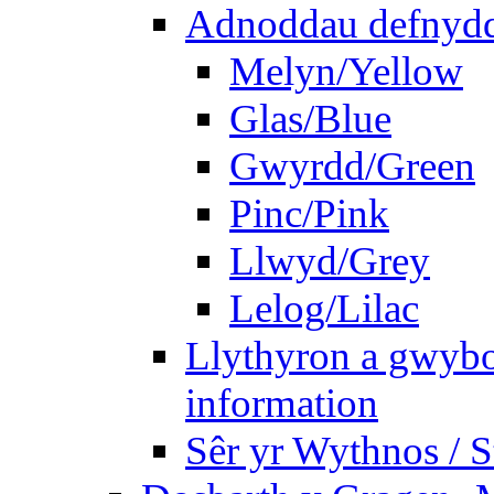
Adnoddau defnyddi
Melyn/Yellow
Glas/Blue
Gwyrdd/Green
Pinc/Pink
Llwyd/Grey
Lelog/Lilac
Llythyron a gwybo
information
Sêr yr Wythnos / S