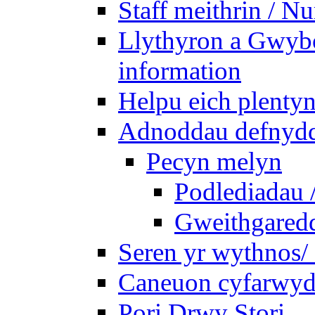
Staff meithrin / Nu
Llythyron a Gwybo
information
Helpu eich plentyn
Adnoddau defnyddi
Pecyn melyn
Podlediadau 
Gweithgaredda
Seren yr wythnos/ 
Caneuon cyfarwydd
Pori Drwy Stori