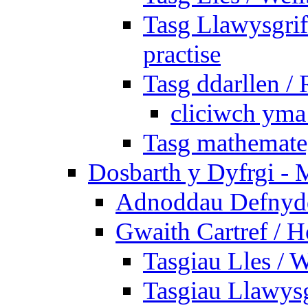
Tasg Llawysgrife
practise
Tasg ddarllen /
cliciwch yma 
Tasg mathemateg
Dosbarth y Dyfrgi - 
Adnoddau Defnyddi
Gwaith Cartref /
Tasgiau Lles / 
Tasgiau Llawysg