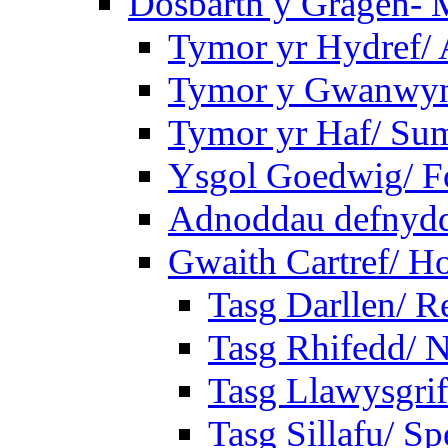
Dosbarth y Gragen- M
Tymor yr Hydref/
Tymor y Gwanwyn
Tymor yr Haf/ Su
Ysgol Goedwig/ Fo
Adnoddau defnyddi
Gwaith Cartref/ 
Tasg Darllen/ R
Tasg Rhifedd/ 
Tasg Llawysgrif
Tasg Sillafu/ Sp