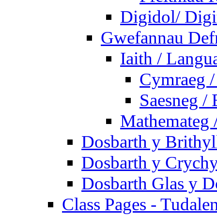
Digidol/ Digi
Gwefannau Defn
Iaith / Langu
Cymraeg /
Saesneg / 
Mathemateg 
Dosbarth y Brithyl
Dosbarth y Crychy
Dosbarth Glas y D
Class Pages - Tudale