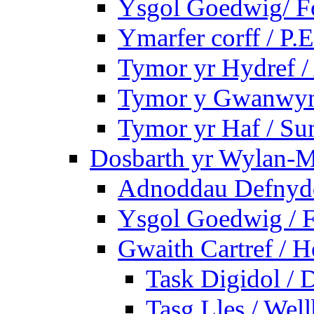
Ysgol Goedwig/ Fo
Ymarfer corff / P.E
Tymor yr Hydref 
Tymor y Gwanwyn 
Tymor yr Haf / S
Dosbarth yr Wylan-M
Adnoddau Defnyddi
Ysgol Goedwig / F
Gwaith Cartref /
Task Digidol / D
Tasg Lles / Wel