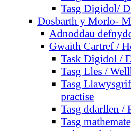
Tasg Digidol/ Di
Dosbarth y Morlo- M
Adnoddau defnyddi
Gwaith Cartref /
Task Digidol / D
Tasg Lles / Wel
Tasg Llawysgrife
practise
Tasg ddarllen /
Tasg mathemateg