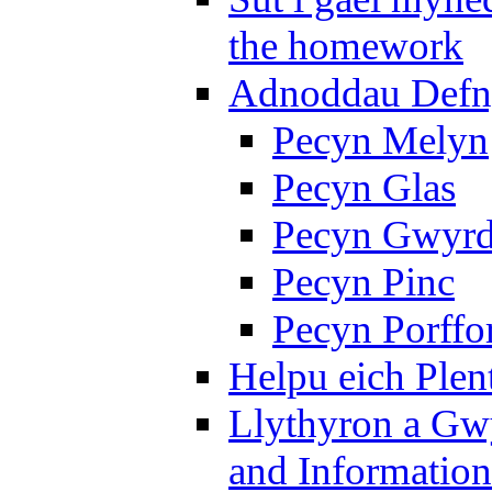
the homework
Adnoddau Defny
Pecyn Melyn
Pecyn Glas
Pecyn Gwyr
Pecyn Pinc
Pecyn Porffo
Helpu eich Plen
Llythyron a Gw
and Information