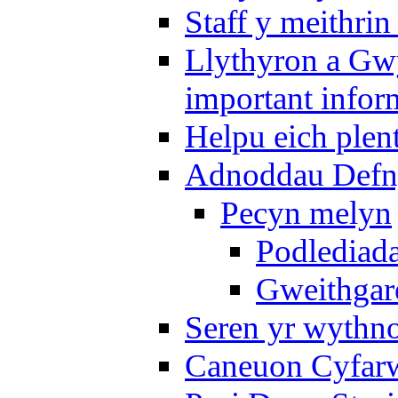
Staff y meithrin
Llythyron a Gw
important infor
Helpu eich plen
Adnoddau Defny
Pecyn melyn
Podlediada
Gweithgare
Seren yr wythno
Caneuon Cyfarw