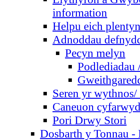
information
Helpu eich plentyn
Adnoddau defnyddi
Pecyn melyn
Podlediadau 
Gweithgaredda
Seren yr wythnos/ 
Caneuon cyfarwydd
Pori Drwy Stori
Dosbarth y Tonnau - 