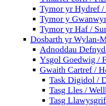
Tymor yr Hydref 
Tymor y Gwanwyn 
Tymor yr Haf / S
Dosbarth yr Wylan-M
Adnoddau Defnyddi
Ysgol Goedwig / F
Gwaith Cartref /
Task Digidol / D
Tasg Lles / Wel
Tasg Llawysgrife