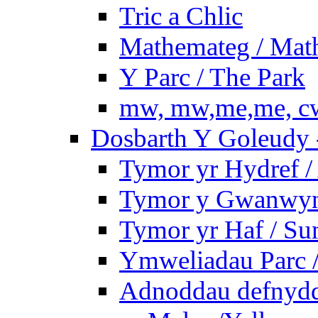
Tric a Chlic
Mathemateg / Mat
Y Parc / The Park
mw, mw,me,me, cw
Dosbarth Y Goleudy -
Tymor yr Hydref 
Tymor y Gwanwyn 
Tymor yr Haf / S
Ymweliadau Parc / 
Adnoddau defnyddi