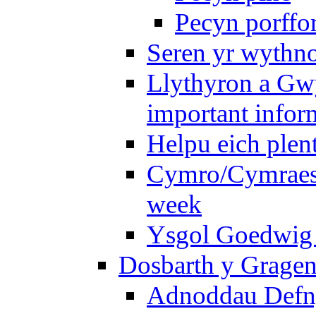
Pecyn porffo
Seren yr wythno
Llythyron a Gw
important infor
Helpu eich plen
Cymro/Cymraes 
week
Ysgol Goedwig 
Dosbarth y Gragen
Adnoddau Defny