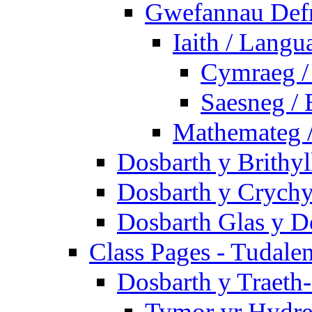
Gwefannau Defn
Iaith / Langu
Cymraeg /
Saesneg / 
Mathemateg 
Dosbarth y Brithyl
Dosbarth y Crychy
Dosbarth Glas y D
Class Pages - Tudale
Dosbarth y Traeth
Tymor yr Hydre