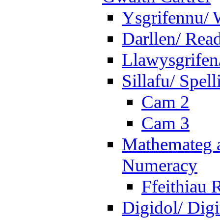
Ysgrifennu/ 
Darllen/ Rea
Llawysgrifen
Sillafu/ Spell
Cam 2
Cam 3
Mathemateg a
Numeracy
Ffeithiau 
Digidol/ Digi