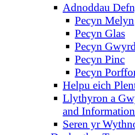
Adnoddau Defny
Pecyn Melyn
Pecyn Glas
Pecyn Gwyr
Pecyn Pinc
Pecyn Porffo
Helpu eich Plen
Llythyron a Gw
and Information
Seren yr Wythno