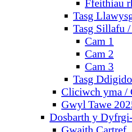
Ffeithiau 
Tasg Llawysg
Tasg Sillafu 
Cam 1
Cam 2
Cam 3
Tasg Ddigidol
Cliciwch yma / 
Gwyl Tawe 2025 
Dosbarth y Dyfrgi
Gwaith Cartref