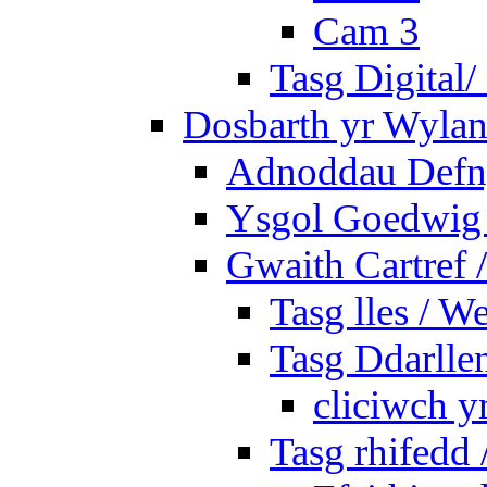
Cam 3
Tasg Digital/
Dosbarth yr Wylan
Adnoddau Defny
Ysgol Goedwig 
Gwaith Cartref
Tasg lles / W
Tasg Ddarlle
cliciwch y
Tasg rhifedd