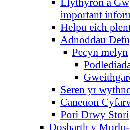
Llythyron a Gw
important infor
Helpu eich plen
Adnoddau Defny
Pecyn melyn
Podlediada
Gweithgare
Seren yr wythno
Caneuon Cyfarw
Pori Drwy Stori
Dosbarth y Morlo-