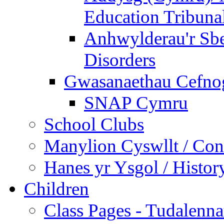
Education Tribuna
Anhwylderau'r Sb
Disorders
Gwasanaethau Cefnogi
SNAP Cymru
School Clubs
Manylion Cyswllt / Cont
Hanes yr Ysgol / Histor
Children
Class Pages - Tudalenn