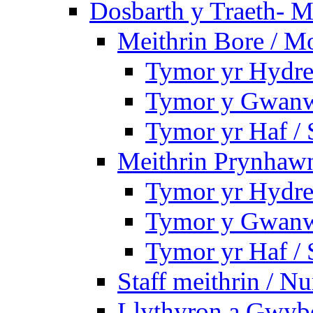
Dosbarth y Traeth- M
Meithrin Bore / M
Tymor yr Hydre
Tymor y Gwanw
Tymor yr Haf /
Meithrin Prynhawn
Tymor yr Hydre
Tymor y Gwanw
Tymor yr Haf /
Staff meithrin / Nu
Llythyron a Gwybo