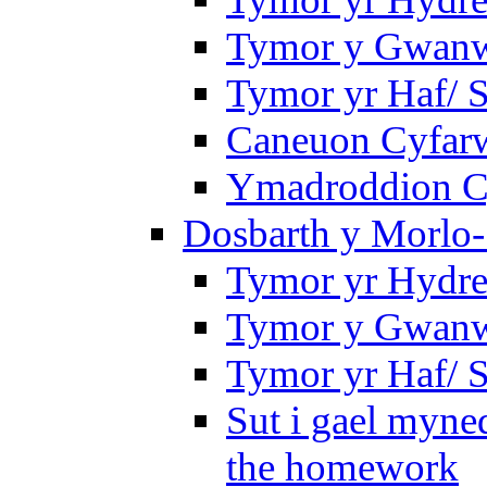
Tymor y Gwanwy
Tymor yr Haf/
Caneuon Cyfarw
Ymadroddion Cy
Dosbarth y Morlo-
Tymor yr Hydre
Tymor y Gwanw
Tymor yr Haf/
Sut i gael myned
the homework