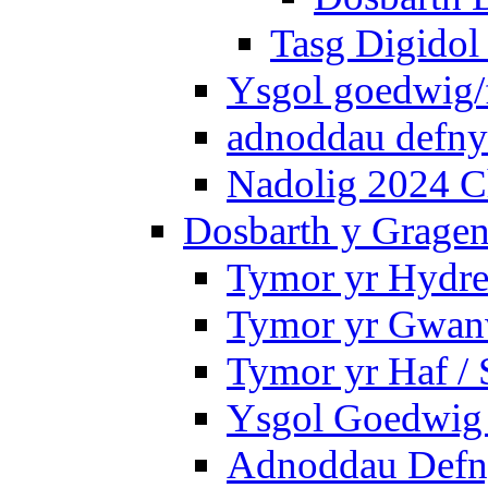
Tasg Digidol 
Ysgol goedwig/f
adnoddau defnyd
Nadolig 2024 C
Dosbarth y Gragen
Tymor yr Hydre
Tymor yr Gwanw
Tymor yr Haf /
Ysgol Goedwig 
Adnoddau Defny