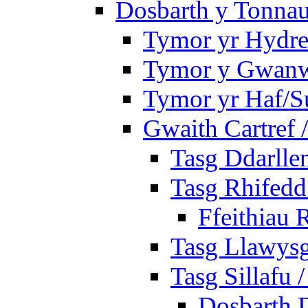
Dosbarth y Tonnau
Tymor yr Hydre
Tymor y Gwan
Tymor yr Haf/
Gwaith Cartref
Tasg Ddarlle
Tasg Rhifedd
Ffeithiau 
Tasg Llawysg
Tasg Sillafu 
Dosbarth D