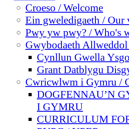
Croeso / Welcome
Ein gweledigaeth / Our 
Pwy yw pwy? / Who's 
Gwybodaeth Allweddol 
Cynllun Gwella Ysgo
Grant Datblygu Disg
Cwricwlwm i Gymru / C
DOGFENNAU’N G
I GYMRU
CURRICULUM FO