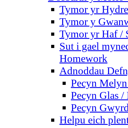
Tymor yr Hydre
Tymor y Gwanw
Tymor yr Haf /
Sut i gael myned
Homework
Adnoddau Defny
Pecyn Melyn 
Pecyn Glas /
Pecyn Gwyrd
Helpu eich plen