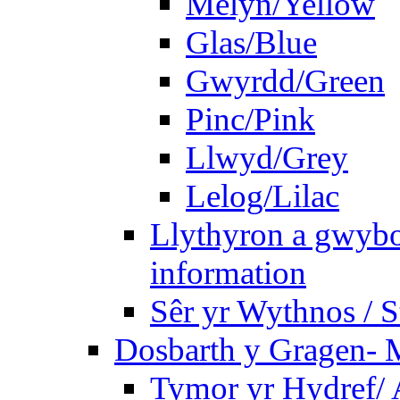
Melyn/Yellow
Glas/Blue
Gwyrdd/Green
Pinc/Pink
Llwyd/Grey
Lelog/Lilac
Llythyron a gwybo
information
Sêr yr Wythnos / S
Dosbarth y Gragen- M
Tymor yr Hydref/