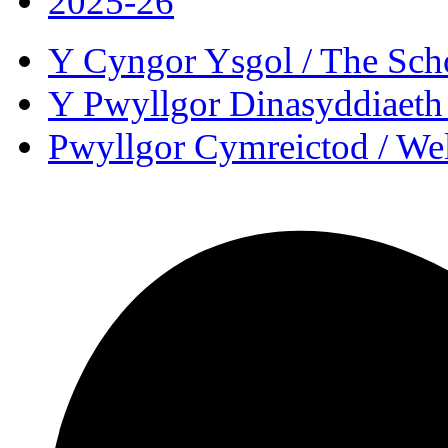
2025-26
Y Cyngor Ysgol / The Sch
Y Pwyllgor Dinasyddiaeth 
Pwyllgor Cymreictod / W