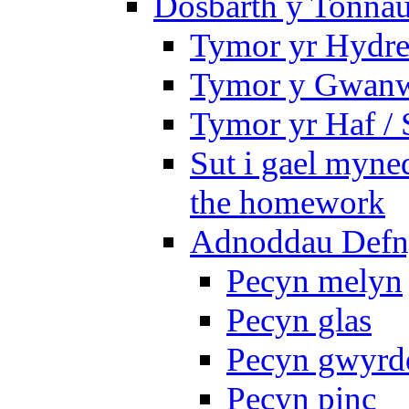
Dosbarth y Tonnau
Tymor yr Hydre
Tymor y Gwanw
Tymor yr Haf /
Sut i gael myned
the homework
Adnoddau Defny
Pecyn melyn
Pecyn glas
Pecyn gwyrd
Pecyn pinc