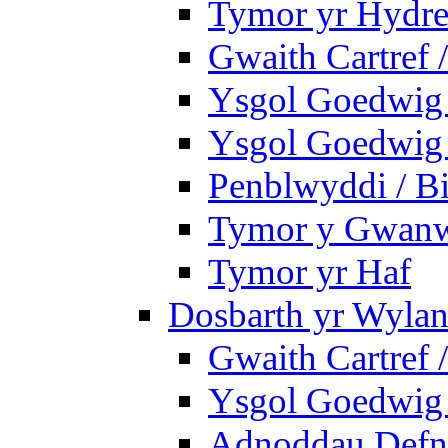
Tymor yr Hydre
Gwaith Cartref
Ysgol Goedwig B
Ysgol Goedwig B
Penblwyddi / Bi
Tymor y Gwan
Tymor yr Haf
Dosbarth yr Wylan
Gwaith Cartref
Ysgol Goedwig 
Adnoddau Defny