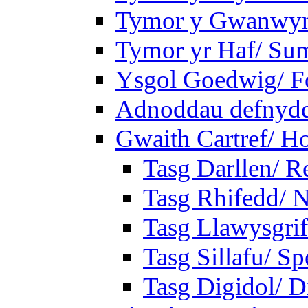
Tymor y Gwanwyn
Tymor yr Haf/ Su
Ysgol Goedwig/ Fo
Adnoddau defnyddi
Gwaith Cartref/ 
Tasg Darllen/ R
Tasg Rhifedd/ 
Tasg Llawysgrif
Tasg Sillafu/ Sp
Tasg Digidol/ Di