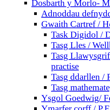
Dosbarth y Morlo- M
Adnoddau defnyddi
Gwaith Cartref /
Task Digidol / D
Tasg Lles / Wel
Tasg Llawysgrife
practise
Tasg ddarllen /
Tasg mathemateg
Ysgol Goedwig/ Fo
Ymarfer corff / P.E