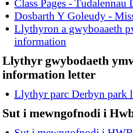
Class Pages - Tudalennau 
Dosbarth Y Goleudy - Miss
Llythyron a gwyboaaeth pw
information
Llythyr gwybodaeth ymwe
information letter
Llythyr parc Derbyn park l
Sut i mewngofnodi i Hwb
Sut i mewngofnodi i HWB 