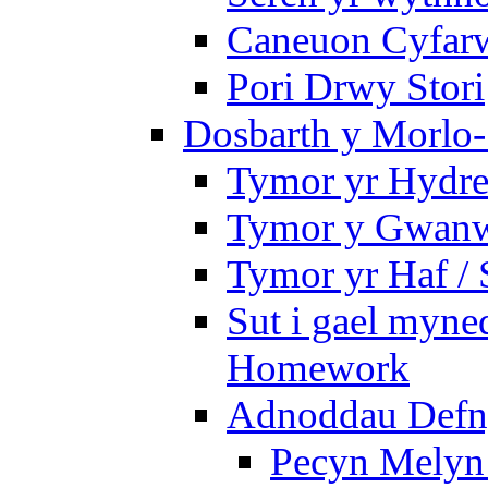
Caneuon Cyfarw
Pori Drwy Stori
Dosbarth y Morlo-
Tymor yr Hydre
Tymor y Gwanw
Tymor yr Haf /
Sut i gael myned
Homework
Adnoddau Defny
Pecyn Melyn 