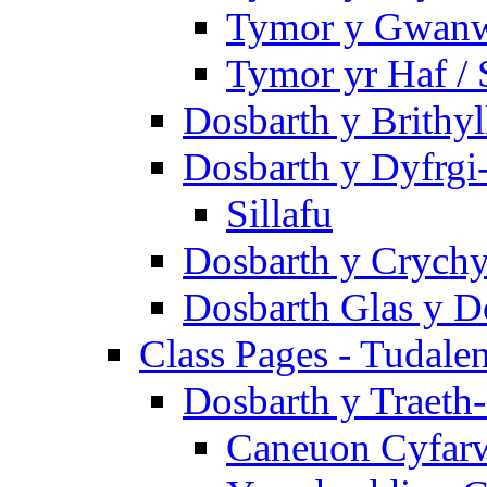
Tymor y Gwanw
Tymor yr Haf /
Dosbarth y Brithyl
Dosbarth y Dyfrgi
Sillafu
Dosbarth y Crychy
Dosbarth Glas y D
Class Pages - Tudale
Dosbarth y Traeth
Caneuon Cyfarw