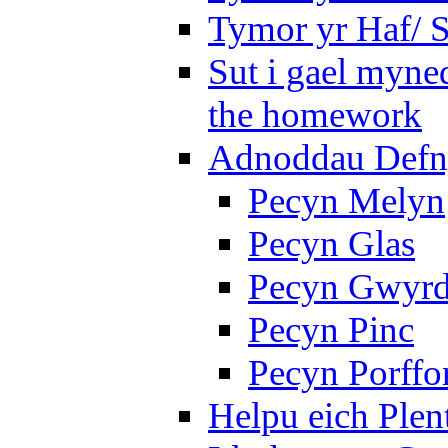
Tymor yr Haf/
Sut i gael myned
the homework
Adnoddau Defny
Pecyn Melyn
Pecyn Glas
Pecyn Gwyr
Pecyn Pinc
Pecyn Porffo
Helpu eich Plen