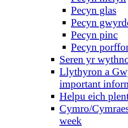
Pecyn glas
Pecyn gwyrd
Pecyn pinc
Pecyn porffo
Seren yr wythno
Llythyron a Gw
important infor
Helpu eich plen
Cymro/Cymraes 
week