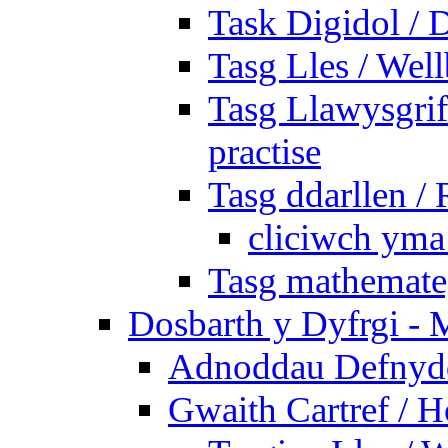
Task Digidol / D
Tasg Lles / Wel
Tasg Llawysgrife
practise
Tasg ddarllen /
cliciwch yma 
Tasg mathemateg
Dosbarth y Dyfrgi - 
Adnoddau Defnyddi
Gwaith Cartref /