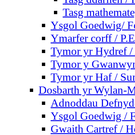
Tasg mathemateg
Ysgol Goedwig/ Fo
Ymarfer corff / P.E
Tymor yr Hydref 
Tymor y Gwanwyn 
Tymor yr Haf / S
Dosbarth yr Wylan-M
Adnoddau Defnyddi
Ysgol Goedwig / F
Gwaith Cartref /