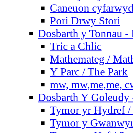
Caneuon cyfarwydd
Pori Drwy Stori
Dosbarth y Tonnau - 
Tric a Chlic
Mathemateg / Mat
Y Parc / The Park
mw, mw,me,me, cw
Dosbarth Y Goleudy -
Tymor yr Hydref 
Tymor y Gwanwyn 