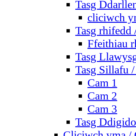
Tasg Ddarlle
cliciwch y
Tasg rhifedd
Ffeithiau 
Tasg Llawysg
Tasg Sillafu 
Cam 1
Cam 2
Cam 3
Tasg Ddigidol
Cliciwch yma / 