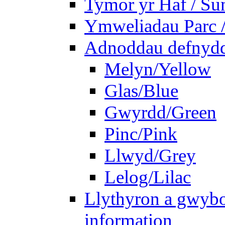
Tymor yr Haf / S
Ymweliadau Parc / 
Adnoddau defnyddi
Melyn/Yellow
Glas/Blue
Gwyrdd/Green
Pinc/Pink
Llwyd/Grey
Lelog/Lilac
Llythyron a gwybo
information