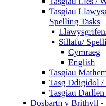
Tasgiau Lles / 
Tasgiau Llawysg
Spelling Tasks
Llawysgrifen
Sillafu/ Spell
Cymraeg
English
Tasgiau Mathem
Tasg Ddigidol / 
Tasgiau Darllen
Dosbarth y Brithyll 