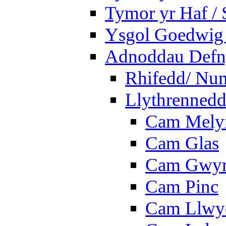
Tymor yr Haf /
Ysgol Goedwig 
Adnoddau Defny
Rhifedd/ Nu
Llythrennedd
Cam Mely
Cam Glas
Cam Gwy
Cam Pinc
Cam Llwy