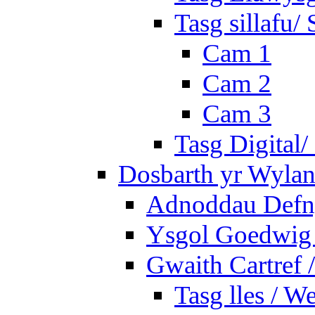
Tasg sillafu/ 
Cam 1
Cam 2
Cam 3
Tasg Digital/
Dosbarth yr Wylan
Adnoddau Defny
Ysgol Goedwig 
Gwaith Cartref
Tasg lles / W