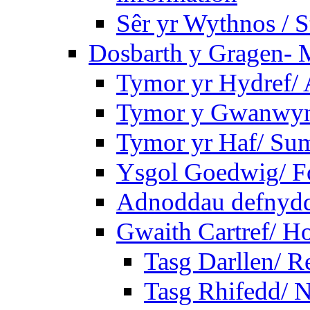
Sêr yr Wythnos / S
Dosbarth y Gragen- M
Tymor yr Hydref/
Tymor y Gwanwyn
Tymor yr Haf/ Su
Ysgol Goedwig/ Fo
Adnoddau defnyddi
Gwaith Cartref/ 
Tasg Darllen/ R
Tasg Rhifedd/ 