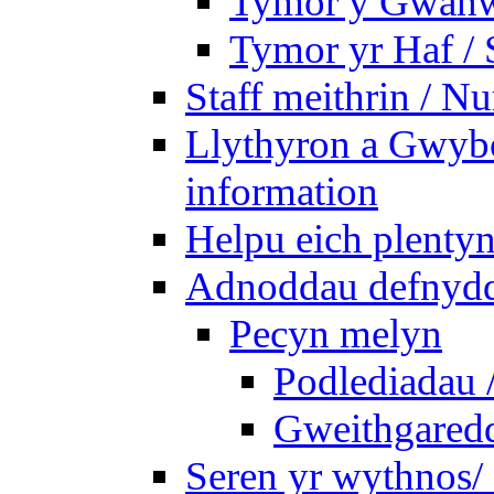
Tymor y Gwanw
Tymor yr Haf /
Staff meithrin / Nu
Llythyron a Gwybo
information
Helpu eich plentyn
Adnoddau defnyddi
Pecyn melyn
Podlediadau 
Gweithgaredda
Seren yr wythnos/ 