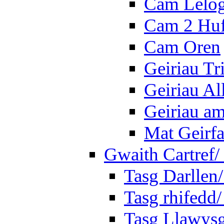
Cam Lelo
Cam 2 Hu
Cam Oren
Geiriau Tr
Geiriau A
Geiriau a
Mat Geirf
Gwaith Cartref
Tasg Darllen
Tasg rhifedd
Tasg Llawysg