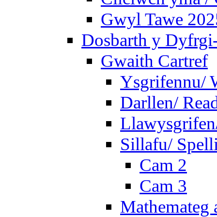
Gwyl Tawe 2025 
Dosbarth y Dyfrgi
Gwaith Cartref
Ysgrifennu/ 
Darllen/ Rea
Llawysgrifen
Sillafu/ Spell
Cam 2
Cam 3
Mathemateg a