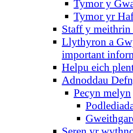
Tymor y Gwa
Tymor yr Ha
Staff y meithrin
Llythyron a Gw
important infor
Helpu eich plen
Adnoddau Defny
Pecyn melyn
Podlediada
Gweithgare
Seren yr wythno