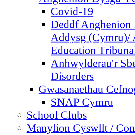
Covid-19
Deddf Anghenion 
Addysg (Cymru)/ A
Education Tribuna
Anhwylderau'r Sb
Disorders
Gwasanaethau Cefnogi
SNAP Cymru
School Clubs
Manylion Cyswllt / Cont