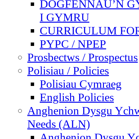
DOGFENNAU’N G
I GYMRU
CURRICULUM FO
PYPC / NPEP
Prosbectws / Prospectus
Polisiau / Policies
Polisiau Cymraeg
English Policies
Anghenion Dysgu Ychwa
Needs (ALN)
Anghenion Dysgu Yc