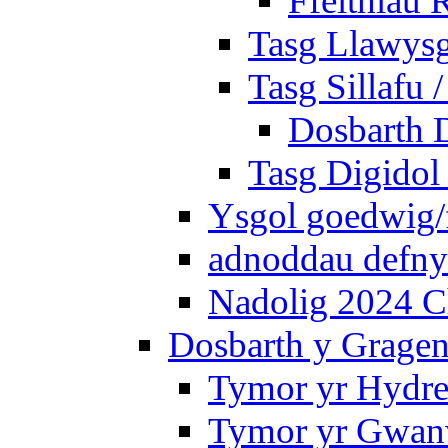
Ffeithiau 
Tasg Llawysg
Tasg Sillafu 
Dosbarth D
Tasg Digidol 
Ysgol goedwig/f
adnoddau defnyd
Nadolig 2024 C
Dosbarth y Gragen
Tymor yr Hydre
Tymor yr Gwanw