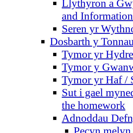
Llythyron a Gw
and Information
Seren yr Wythno
Dosbarth y Tonnau
Tymor yr Hydre
Tymor y Gwanw
Tymor yr Haf /
Sut i gael myned
the homework
Adnoddau Defny
Pecyn melyn