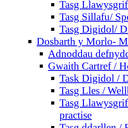
Tasg Llawysgrif
Tasg Sillafu/ Sp
Tasg Digidol/ Di
Dosbarth y Morlo- M
Adnoddau defnyddi
Gwaith Cartref /
Task Digidol / D
Tasg Lles / Wel
Tasg Llawysgrife
practise
Tasg ddarllen /