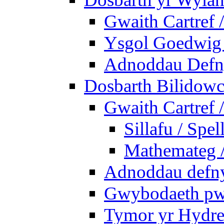
Gwaith Cartref
Ysgol Goedwig 
Adnoddau Defny
Dosbarth Bilidowc
Gwaith Cartref
Sillafu / Spel
Mathemateg 
Adnoddau defnyd
Gwybodaeth pwy
Tymor yr Hydre