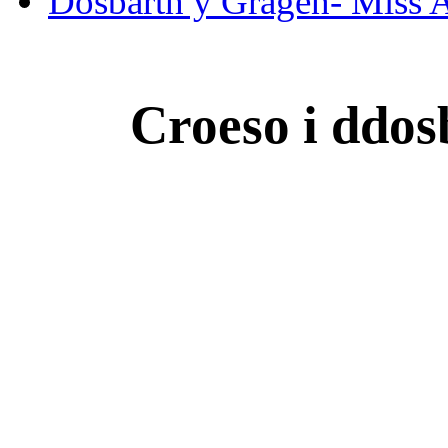
Dosbarth y Gragen- Miss A
Croeso i ddos
Bl
Mis