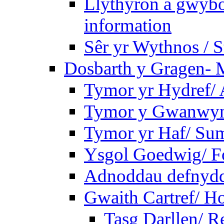
Llythyron a gwybo
information
Sêr yr Wythnos / S
Dosbarth y Gragen- M
Tymor yr Hydref/
Tymor y Gwanwyn
Tymor yr Haf/ Su
Ysgol Goedwig/ Fo
Adnoddau defnyddi
Gwaith Cartref/ 
Tasg Darllen/ R