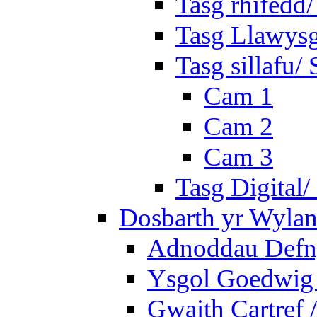
Tasg rhifedd
Tasg Llawysg
Tasg sillafu/ 
Cam 1
Cam 2
Cam 3
Tasg Digital/
Dosbarth yr Wylan
Adnoddau Defny
Ysgol Goedwig 
Gwaith Cartref