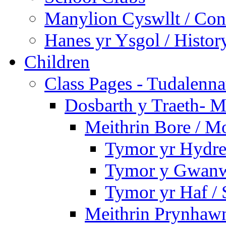
Manylion Cyswllt / Cont
Hanes yr Ysgol / Histor
Children
Class Pages - Tudalenn
Dosbarth y Traeth- M
Meithrin Bore / M
Tymor yr Hydre
Tymor y Gwanw
Tymor yr Haf /
Meithrin Prynhawn