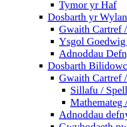
Tymor yr Haf
Dosbarth yr Wylan
Gwaith Cartref
Ysgol Goedwig 
Adnoddau Defny
Dosbarth Bilidowc
Gwaith Cartref
Sillafu / Spel
Mathemateg 
Adnoddau defnyd
Gwybodaeth pwy