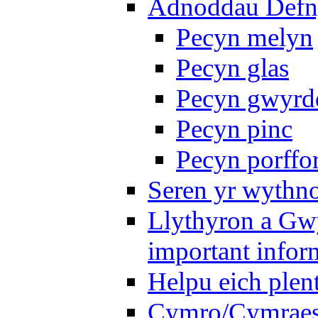
Adnoddau Defny
Pecyn melyn
Pecyn glas
Pecyn gwyrd
Pecyn pinc
Pecyn porffo
Seren yr wythno
Llythyron a Gw
important infor
Helpu eich plen
Cymro/Cymraes 