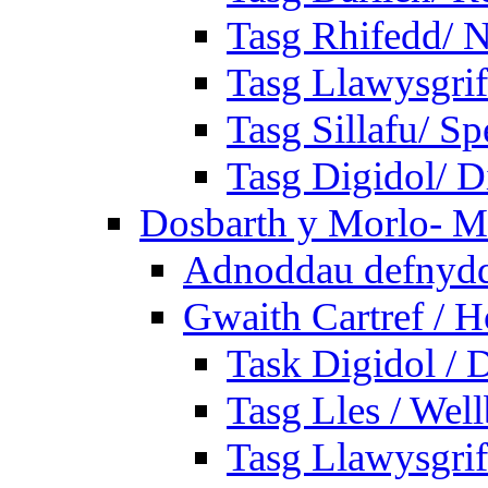
Tasg Rhifedd/ 
Tasg Llawysgrif
Tasg Sillafu/ Sp
Tasg Digidol/ Di
Dosbarth y Morlo- M
Adnoddau defnyddi
Gwaith Cartref /
Task Digidol / D
Tasg Lles / Wel
Tasg Llawysgrife