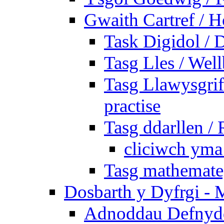
Gwaith Cartref /
Task Digidol / D
Tasg Lles / Wel
Tasg Llawysgrife
practise
Tasg ddarllen /
cliciwch yma 
Tasg mathemateg
Dosbarth y Dyfrgi - 
Adnoddau Defnyddi