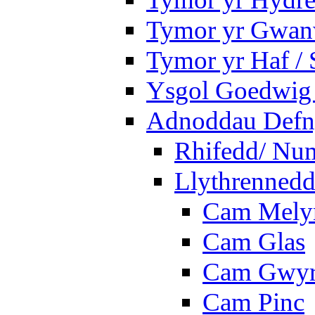
Tymor yr Gwanw
Tymor yr Haf /
Ysgol Goedwig 
Adnoddau Defny
Rhifedd/ Nu
Llythrennedd
Cam Mely
Cam Glas
Cam Gwy
Cam Pinc