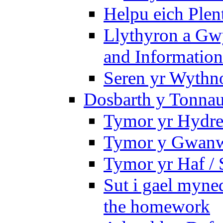
Helpu eich Plen
Llythyron a Gw
and Information
Seren yr Wythno
Dosbarth y Tonnau
Tymor yr Hydre
Tymor y Gwanw
Tymor yr Haf /
Sut i gael myned
the homework