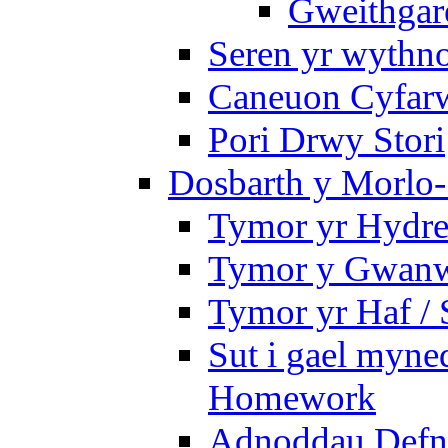
Gweithgare
Seren yr wythno
Caneuon Cyfarw
Pori Drwy Stori
Dosbarth y Morlo-
Tymor yr Hydre
Tymor y Gwanw
Tymor yr Haf /
Sut i gael myned
Homework
Adnoddau Defny