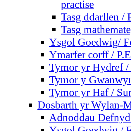
practise
Tasg ddarllen /
Tasg mathemateg
Ysgol Goedwig/ Fo
Ymarfer corff / P.E
Tymor yr Hydref 
Tymor y Gwanwyn 
Tymor yr Haf / S
Dosbarth yr Wylan-M
Adnoddau Defnyddi
Ysgol Goedwig / F