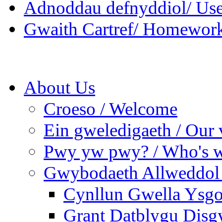
Adnoddau defnyddiol/ Use
Gwaith Cartref/ Homewor
About Us
Croeso / Welcome
Ein gweledigaeth / Our 
Pwy yw pwy? / Who's 
Gwybodaeth Allweddol 
Cynllun Gwella Ysgo
Grant Datblygu Disg