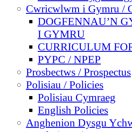
Cwricwlwm i Gymru / C
DOGFENNAU’N G
I GYMRU
CURRICULUM FO
PYPC / NPEP
Prosbectws / Prospectus
Polisiau / Policies
Polisiau Cymraeg
English Policies
Anghenion Dysgu Ychwa