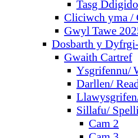
Tasg Ddigidol
Cliciwch yma / 
Gwyl Tawe 2025 
Dosbarth y Dyfrgi
Gwaith Cartref
Ysgrifennu/ 
Darllen/ Rea
Llawysgrifen
Sillafu/ Spell
Cam 2
Cam 3