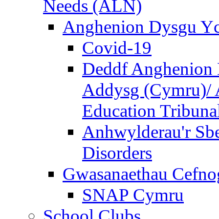
Needs (ALN)
Anghenion Dysgu Yc
Covid-19
Deddf Anghenion 
Addysg (Cymru)/ A
Education Tribuna
Anhwylderau'r Sb
Disorders
Gwasanaethau Cefnogi
SNAP Cymru
School Clubs