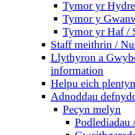
Tymor yr Hydre
Tymor y Gwanw
Tymor yr Haf /
Staff meithrin / Nu
Llythyron a Gwybo
information
Helpu eich plentyn
Adnoddau defnyddi
Pecyn melyn
Podlediadau 