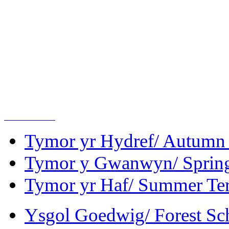
a M
williamsa
Dilynwch ni ar Trydar / F
Tymor yr Hydref/ Autumn
Tymor y Gwanwyn/ Sprin
Tymor yr Haf/ Summer Te
Ysgol Goedwig/ Forest Sc