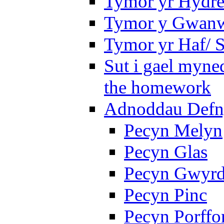
Tymor yr Hydre
Tymor y Gwanw
Tymor yr Haf/
Sut i gael myned
the homework
Adnoddau Defny
Pecyn Melyn
Pecyn Glas
Pecyn Gwyr
Pecyn Pinc
Pecyn Porffo