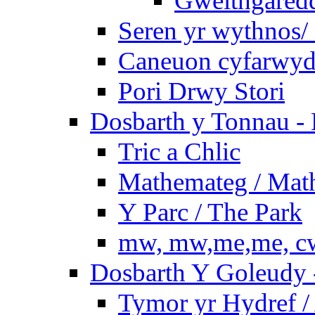
Gweithgaredda
Seren yr wythnos/ 
Caneuon cyfarwydd
Pori Drwy Stori
Dosbarth y Tonnau - 
Tric a Chlic
Mathemateg / Mat
Y Parc / The Park
mw, mw,me,me, cw
Dosbarth Y Goleudy -
Tymor yr Hydref 