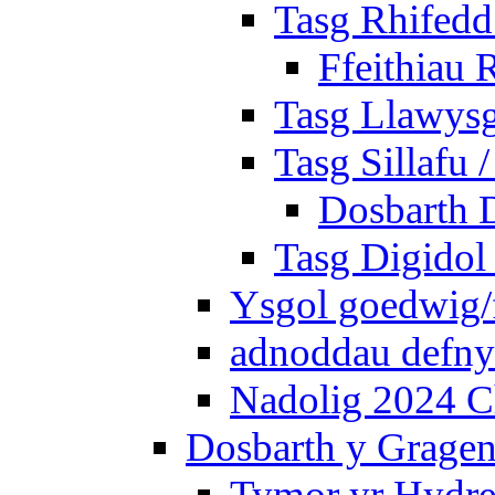
Tasg Rhifedd
Ffeithiau 
Tasg Llawysg
Tasg Sillafu 
Dosbarth D
Tasg Digidol 
Ysgol goedwig/f
adnoddau defnyd
Nadolig 2024 C
Dosbarth y Gragen
Tymor yr Hydre