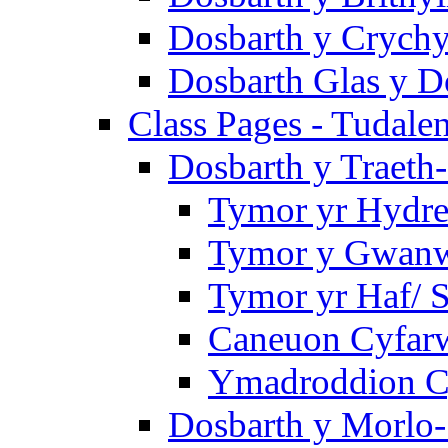
Dosbarth y Crychy
Dosbarth Glas y D
Class Pages - Tudale
Dosbarth y Traeth
Tymor yr Hydre
Tymor y Gwanwy
Tymor yr Haf/
Caneuon Cyfarw
Ymadroddion Cy
Dosbarth y Morlo-