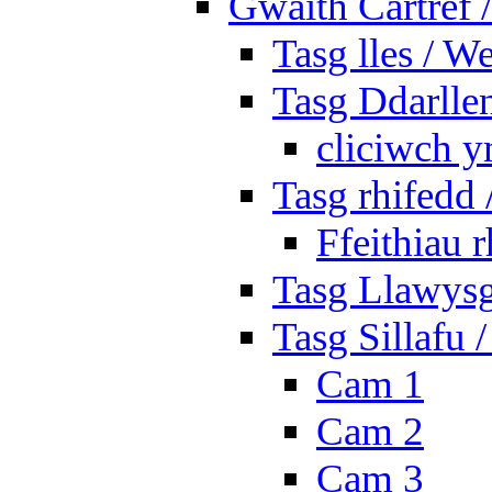
Gwaith Cartref
Tasg lles / W
Tasg Ddarlle
cliciwch y
Tasg rhifedd
Ffeithiau 
Tasg Llawysg
Tasg Sillafu 
Cam 1
Cam 2
Cam 3