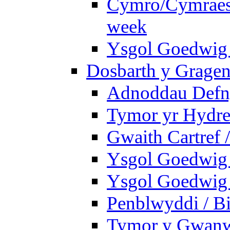
Cymro/Cymraes 
week
Ysgol Goedwig 
Dosbarth y Gragen
Adnoddau Defny
Tymor yr Hydre
Gwaith Cartref
Ysgol Goedwig B
Ysgol Goedwig B
Penblwyddi / Bi
Tymor y Gwan