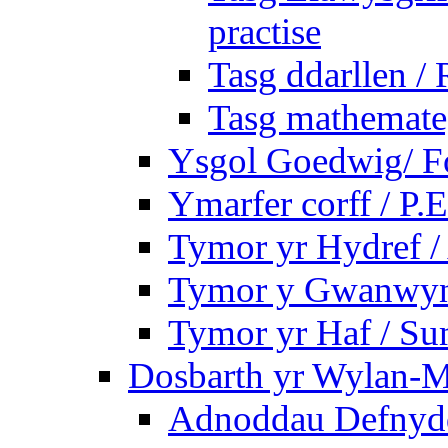
practise
Tasg ddarllen /
Tasg mathemateg
Ysgol Goedwig/ Fo
Ymarfer corff / P.E
Tymor yr Hydref 
Tymor y Gwanwyn 
Tymor yr Haf / S
Dosbarth yr Wylan-M
Adnoddau Defnyddi