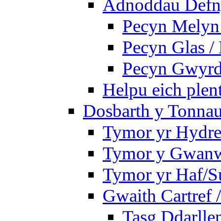
Adnoddau Defny
Pecyn Melyn 
Pecyn Glas /
Pecyn Gwyrd
Helpu eich plen
Dosbarth y Tonnau
Tymor yr Hydre
Tymor y Gwan
Tymor yr Haf/
Gwaith Cartref
Tasg Ddarlle