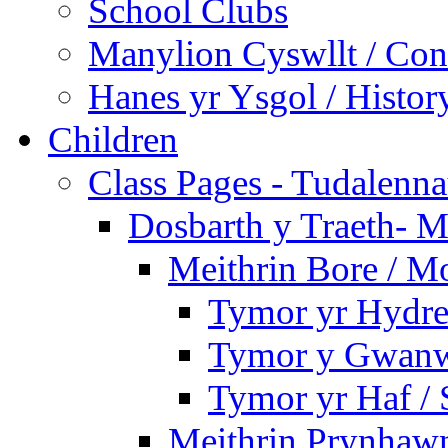
School Clubs
Manylion Cyswllt / Cont
Hanes yr Ysgol / Histor
Children
Class Pages - Tudalenn
Dosbarth y Traeth- M
Meithrin Bore / M
Tymor yr Hydre
Tymor y Gwanw
Tymor yr Haf /
Meithrin Prynhawn