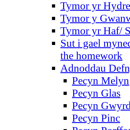
Tymor yr Hydre
Tymor y Gwanw
Tymor yr Haf/
Sut i gael myned
the homework
Adnoddau Defny
Pecyn Melyn
Pecyn Glas
Pecyn Gwyr
Pecyn Pinc