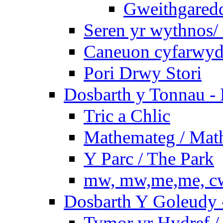
Gweithgaredda
Seren yr wythnos/ 
Caneuon cyfarwydd
Pori Drwy Stori
Dosbarth y Tonnau - 
Tric a Chlic
Mathemateg / Mat
Y Parc / The Park
mw, mw,me,me, cw
Dosbarth Y Goleudy -
Tymor yr Hydref 