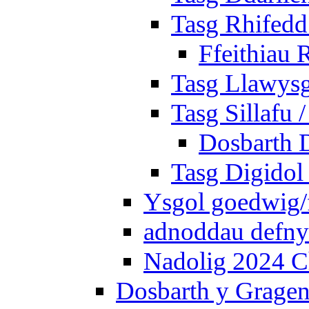
Tasg Rhifedd
Ffeithiau 
Tasg Llawysg
Tasg Sillafu 
Dosbarth D
Tasg Digidol 
Ysgol goedwig/f
adnoddau defnyd
Nadolig 2024 C
Dosbarth y Gragen