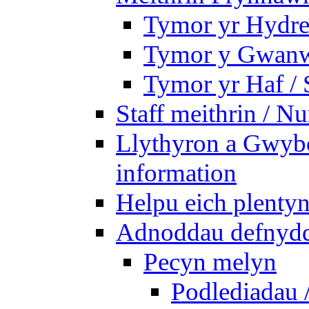
Tymor yr Hydre
Tymor y Gwanw
Tymor yr Haf /
Staff meithrin / Nu
Llythyron a Gwybo
information
Helpu eich plentyn
Adnoddau defnyddi
Pecyn melyn
Podlediadau 