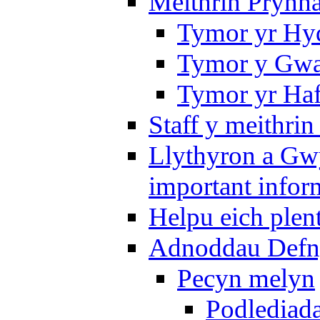
Meithrin Prynh
Tymor yr Hy
Tymor y Gwa
Tymor yr Ha
Staff y meithrin
Llythyron a Gw
important infor
Helpu eich plen
Adnoddau Defny
Pecyn melyn
Podlediada