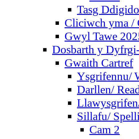
Tasg Ddigidol
Cliciwch yma / 
Gwyl Tawe 2025 
Dosbarth y Dyfrgi
Gwaith Cartref
Ysgrifennu/ 
Darllen/ Rea
Llawysgrifen
Sillafu/ Spell
Cam 2