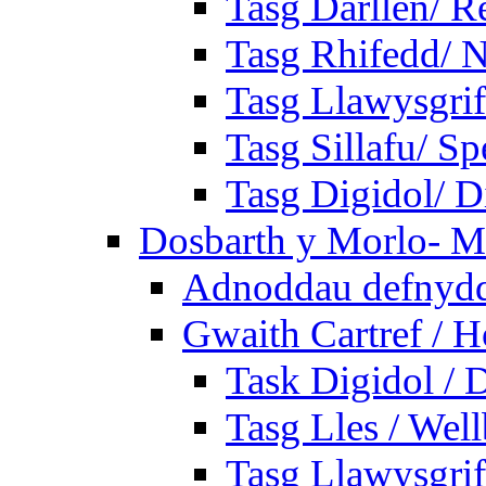
Tasg Darllen/ R
Tasg Rhifedd/ 
Tasg Llawysgrif
Tasg Sillafu/ Sp
Tasg Digidol/ Di
Dosbarth y Morlo- M
Adnoddau defnyddi
Gwaith Cartref /
Task Digidol / D
Tasg Lles / Wel
Tasg Llawysgrife