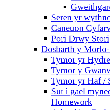
Gweithgare
Seren yr wythno
Caneuon Cyfarw
Pori Drwy Stori
Dosbarth y Morlo-
Tymor yr Hydre
Tymor y Gwanw
Tymor yr Haf /
Sut i gael myned
Homework