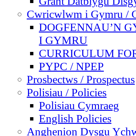
Grant Datblygu Disg
Cwricwlwm i Gymru / C
DOGFENNAU’N G
I GYMRU
CURRICULUM FO
PYPC / NPEP
Prosbectws / Prospectus
Polisiau / Policies
Polisiau Cymraeg
English Policies
Anghenion Dysgu Ychwa