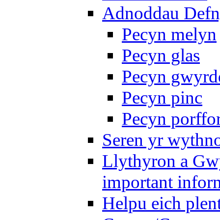
Adnoddau Defny
Pecyn melyn
Pecyn glas
Pecyn gwyrd
Pecyn pinc
Pecyn porffo
Seren yr wythno
Llythyron a Gw
important infor
Helpu eich plen