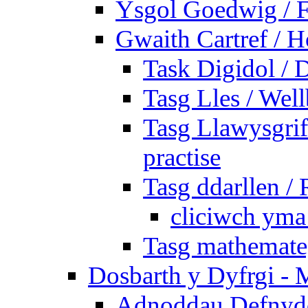
Ysgol Goedwig / F
Gwaith Cartref /
Task Digidol / D
Tasg Lles / Wel
Tasg Llawysgrife
practise
Tasg ddarllen /
cliciwch yma 
Tasg mathemateg
Dosbarth y Dyfrgi - 
Adnoddau Defnyddi