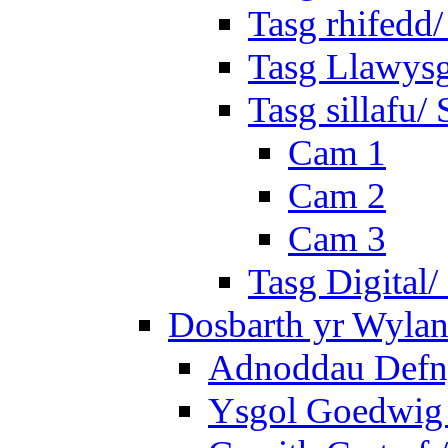
Tasg rhifedd
Tasg Llawysg
Tasg sillafu/ 
Cam 1
Cam 2
Cam 3
Tasg Digital/
Dosbarth yr Wylan
Adnoddau Defny
Ysgol Goedwig 