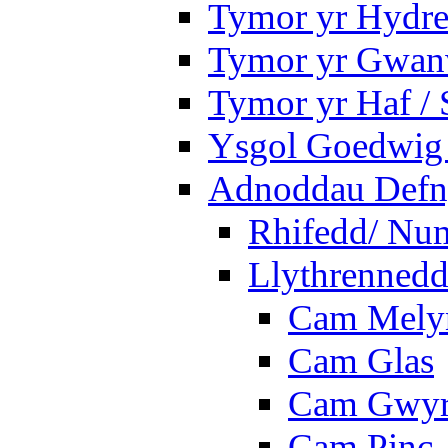
Tymor yr Hydre
Tymor yr Gwanw
Tymor yr Haf /
Ysgol Goedwig 
Adnoddau Defny
Rhifedd/ Nu
Llythrennedd
Cam Mely
Cam Glas
Cam Gwy
Cam Pinc