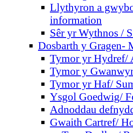
Llythyron a gwybo
information
Sêr yr Wythnos / S
Dosbarth y Gragen- M
Tymor yr Hydref/
Tymor y Gwanwyn
Tymor yr Haf/ Su
Ysgol Goedwig/ Fo
Adnoddau defnyddi
Gwaith Cartref/ 