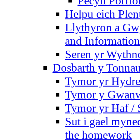
Pecyn Porffo
Helpu eich Plen
Llythyron a Gw
and Information
Seren yr Wythno
Dosbarth y Tonnau
Tymor yr Hydre
Tymor y Gwanw
Tymor yr Haf /
Sut i gael myned
the homework