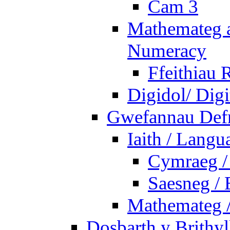
Cam 3
Mathemateg a
Numeracy
Ffeithiau 
Digidol/ Digi
Gwefannau Defn
Iaith / Langu
Cymraeg /
Saesneg / 
Mathemateg 
Dosbarth y Brithyl