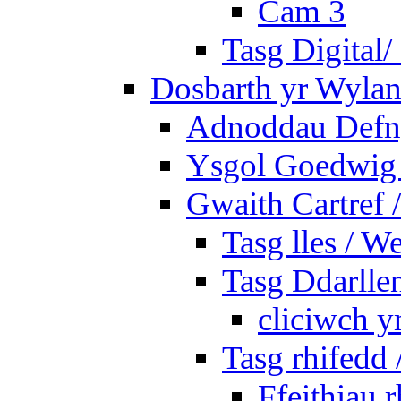
Cam 3
Tasg Digital/
Dosbarth yr Wylan
Adnoddau Defny
Ysgol Goedwig 
Gwaith Cartref
Tasg lles / W
Tasg Ddarlle
cliciwch y
Tasg rhifedd
Ffeithiau 