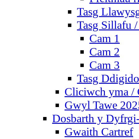
Tasg Llawysg
Tasg Sillafu 
Cam 1
Cam 2
Cam 3
Tasg Ddigidol
Cliciwch yma / 
Gwyl Tawe 2025 
Dosbarth y Dyfrgi
Gwaith Cartref