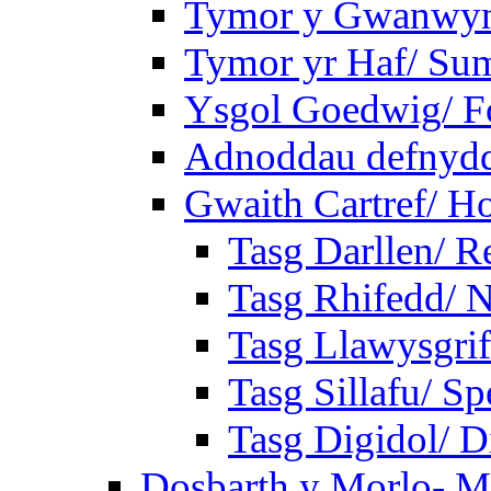
Tymor y Gwanwyn
Tymor yr Haf/ Su
Ysgol Goedwig/ Fo
Adnoddau defnyddi
Gwaith Cartref/ 
Tasg Darllen/ R
Tasg Rhifedd/ 
Tasg Llawysgrif
Tasg Sillafu/ Sp
Tasg Digidol/ Di
Dosbarth y Morlo- M