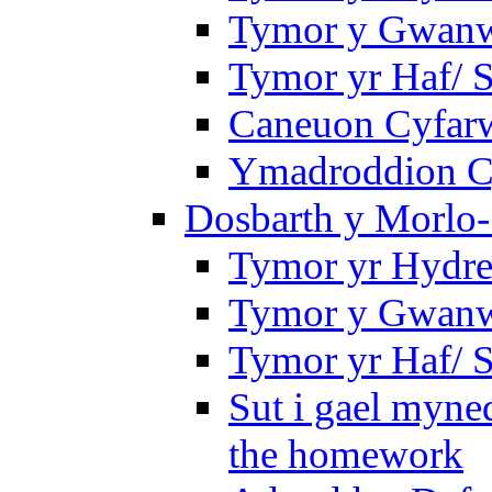
Tymor y Gwanwy
Tymor yr Haf/
Caneuon Cyfarw
Ymadroddion Cy
Dosbarth y Morlo-
Tymor yr Hydre
Tymor y Gwanw
Tymor yr Haf/
Sut i gael myned
the homework