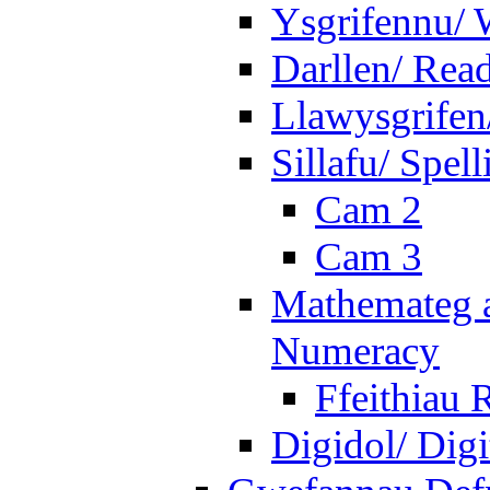
Ysgrifennu/ 
Darllen/ Rea
Llawysgrifen
Sillafu/ Spell
Cam 2
Cam 3
Mathemateg a
Numeracy
Ffeithiau 
Digidol/ Digi