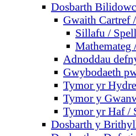
Dosbarth Bilidowc
Gwaith Cartref
Sillafu / Spel
Mathemateg 
Adnoddau defnyd
Gwybodaeth pwy
Tymor yr Hydre
Tymor y Gwanw
Tymor yr Haf /
Dosbarth y Brithyl