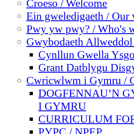
Croeso / Welcome
Ein gweledigaeth / Our 
Pwy yw pwy? / Who's 
Gwybodaeth Allweddol 
Cynllun Gwella Ysgo
Grant Datblygu Disg
Cwricwlwm i Gymru / C
DOGFENNAU’N G
I GYMRU
CURRICULUM FO
PYPC / NPEP