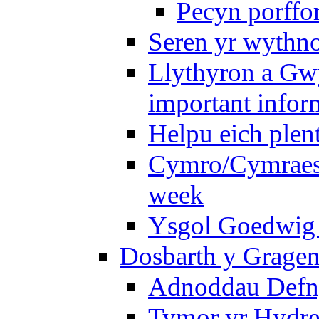
Pecyn porffo
Seren yr wythno
Llythyron a Gw
important infor
Helpu eich plen
Cymro/Cymraes 
week
Ysgol Goedwig 
Dosbarth y Gragen
Adnoddau Defny
Tymor yr Hydre