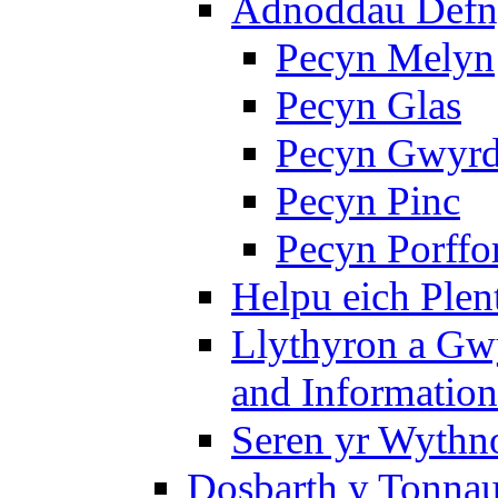
Adnoddau Defny
Pecyn Melyn
Pecyn Glas
Pecyn Gwyr
Pecyn Pinc
Pecyn Porffo
Helpu eich Plen
Llythyron a Gw
and Information
Seren yr Wythno
Dosbarth y Tonnau