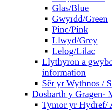
Glas/Blue
Gwyrdd/Green
Pinc/Pink
Llwyd/Grey
Lelog/Lilac
Llythyron a gwybo
information
Sêr yr Wythnos / S
Dosbarth y Gragen- M
Tymor yr Hydref/