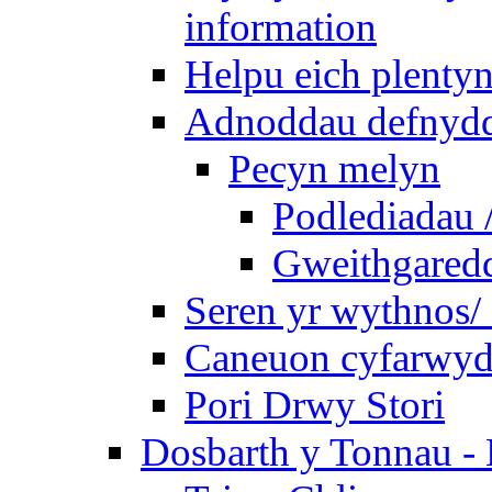
information
Helpu eich plentyn
Adnoddau defnyddi
Pecyn melyn
Podlediadau 
Gweithgaredda
Seren yr wythnos/ 
Caneuon cyfarwydd
Pori Drwy Stori
Dosbarth y Tonnau - 