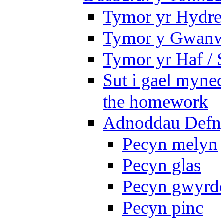
Tymor yr Hydre
Tymor y Gwanw
Tymor yr Haf /
Sut i gael myned
the homework
Adnoddau Defny
Pecyn melyn
Pecyn glas
Pecyn gwyrd
Pecyn pinc