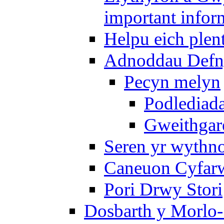
important infor
Helpu eich plen
Adnoddau Defny
Pecyn melyn
Podlediada
Gweithgare
Seren yr wythno
Caneuon Cyfarw
Pori Drwy Stori
Dosbarth y Morlo-