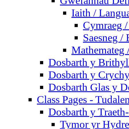
Gwefannau Defn
Iaith / Langu
Cymraeg /
Saesneg / 
Mathemateg 
Dosbarth y Brithyl
Dosbarth y Crychy
Dosbarth Glas y D
Class Pages - Tudale
Dosbarth y Traeth
Tymor yr Hydre