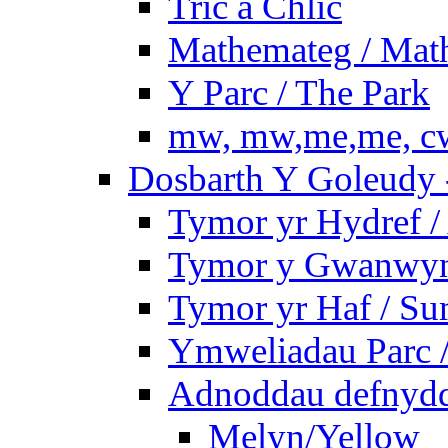
Tric a Chlic
Mathemateg / Mat
Y Parc / The Park
mw, mw,me,me, cw
Dosbarth Y Goleudy -
Tymor yr Hydref 
Tymor y Gwanwyn 
Tymor yr Haf / S
Ymweliadau Parc / 
Adnoddau defnyddi
Melyn/Yellow