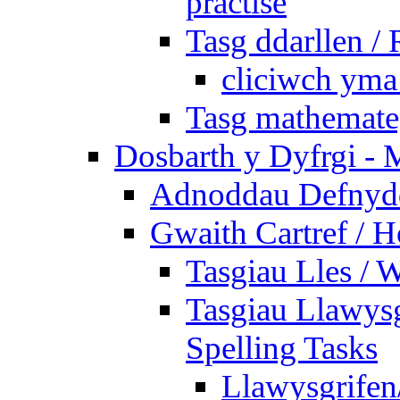
practise
Tasg ddarllen /
cliciwch yma 
Tasg mathemateg
Dosbarth y Dyfrgi - 
Adnoddau Defnyddi
Gwaith Cartref /
Tasgiau Lles / 
Tasgiau Llawysg
Spelling Tasks
Llawysgrifen