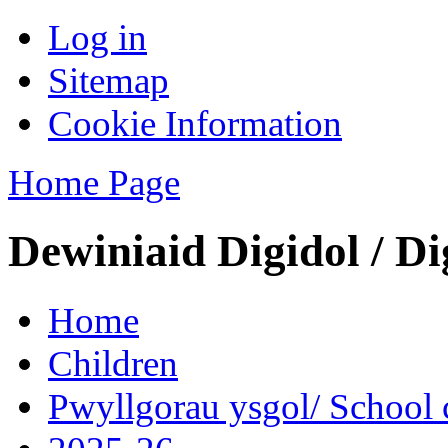
Log in
Sitemap
Cookie Information
Home Page
Dewiniaid Digidol / Di
Home
Children
Pwyllgorau ysgol/ School