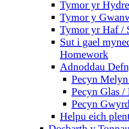
Tymor yr Hydre
Tymor y Gwanw
Tymor yr Haf /
Sut i gael myned
Homework
Adnoddau Defny
Pecyn Melyn 
Pecyn Glas /
Pecyn Gwyrd
Helpu eich plen
Dosbarth y Tonnau