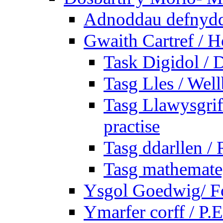
Adnoddau defnyddi
Gwaith Cartref /
Task Digidol / D
Tasg Lles / Wel
Tasg Llawysgrife
practise
Tasg ddarllen /
Tasg mathemateg
Ysgol Goedwig/ Fo
Ymarfer corff / P.E