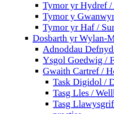
Tymor yr Hydref 
Tymor y Gwanwyn 
Tymor yr Haf / S
Dosbarth yr Wylan-M
Adnoddau Defnyddi
Ysgol Goedwig / F
Gwaith Cartref /
Task Digidol / D
Tasg Lles / Wel
Tasg Llawysgrife