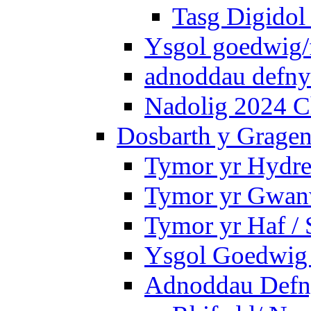
Tasg Digidol 
Ysgol goedwig/f
adnoddau defnyd
Nadolig 2024 C
Dosbarth y Gragen
Tymor yr Hydre
Tymor yr Gwanw
Tymor yr Haf /
Ysgol Goedwig 
Adnoddau Defny