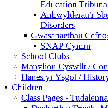
Education Tribuna
Anhwylderau'r Sb
Disorders
Gwasanaethau Cefnogi
SNAP Cymru
School Clubs
Manylion Cyswllt / Cont
Hanes yr Ysgol / Histor
Children
Class Pages - Tudalenn
Dosbarth y Traeth- M