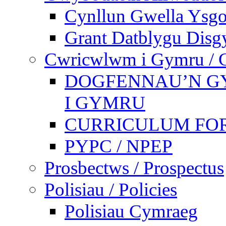
Cynllun Gwella Ysgo
Grant Datblygu Disg
Cwricwlwm i Gymru / C
DOGFENNAU’N G
I GYMRU
CURRICULUM FO
PYPC / NPEP
Prosbectws / Prospectus
Polisiau / Policies
Polisiau Cymraeg