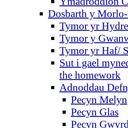
Ymadroddion Cy
Dosbarth y Morlo-
Tymor yr Hydre
Tymor y Gwanw
Tymor yr Haf/
Sut i gael myned
the homework
Adnoddau Defny
Pecyn Melyn
Pecyn Glas
Pecyn Gwyr