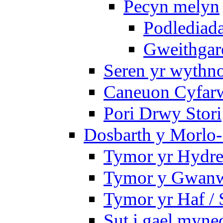
Pecyn melyn
Podlediada
Gweithgare
Seren yr wythno
Caneuon Cyfarw
Pori Drwy Stori
Dosbarth y Morlo-
Tymor yr Hydre
Tymor y Gwanw
Tymor yr Haf /
Sut i gael myned