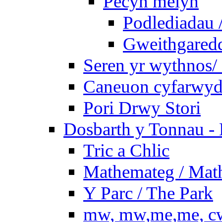
Pecyn melyn
Podlediadau 
Gweithgaredda
Seren yr wythnos/ 
Caneuon cyfarwydd
Pori Drwy Stori
Dosbarth y Tonnau - 
Tric a Chlic
Mathemateg / Mat
Y Parc / The Park
mw, mw,me,me, cw