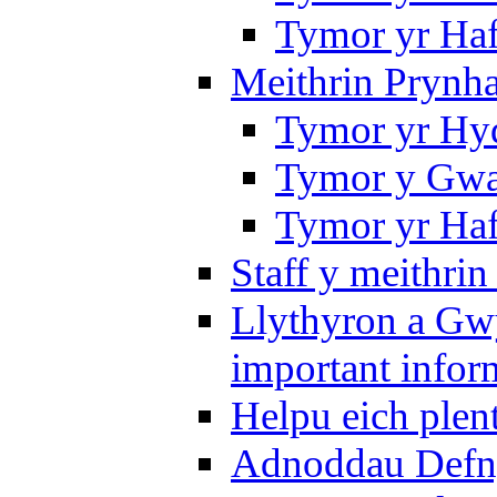
Tymor yr Ha
Meithrin Prynh
Tymor yr Hy
Tymor y Gwa
Tymor yr Ha
Staff y meithrin
Llythyron a Gw
important infor
Helpu eich plen
Adnoddau Defny