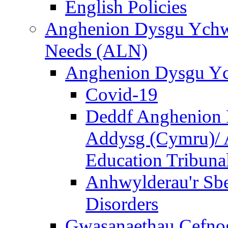
English Policies
Anghenion Dysgu Ychwa
Needs (ALN)
Anghenion Dysgu Yc
Covid-19
Deddf Anghenion 
Addysg (Cymru)/ A
Education Tribuna
Anhwylderau'r Sb
Disorders
Gwasanaethau Cefnogi