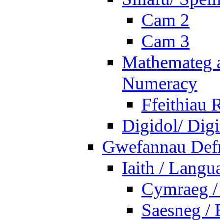
Cam 2
Cam 3
Mathemateg a
Numeracy
Ffeithiau 
Digidol/ Digi
Gwefannau Defn
Iaith / Langu
Cymraeg /
Saesneg / 