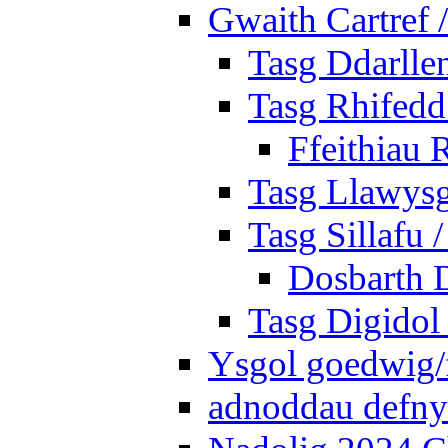
Gwaith Cartref
Tasg Ddarlle
Tasg Rhifedd
Ffeithiau 
Tasg Llawysg
Tasg Sillafu 
Dosbarth D
Tasg Digidol 
Ysgol goedwig/f
adnoddau defnyd