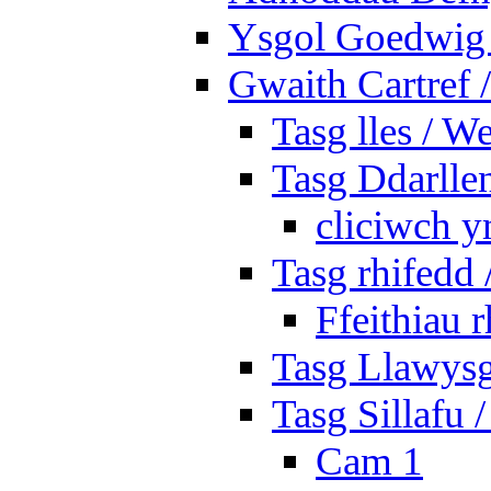
Ysgol Goedwig 
Gwaith Cartref
Tasg lles / W
Tasg Ddarlle
cliciwch y
Tasg rhifedd
Ffeithiau 
Tasg Llawysg
Tasg Sillafu 
Cam 1