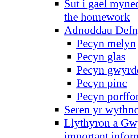
Sut i gael myned
the homework
Adnoddau Defny
Pecyn melyn
Pecyn glas
Pecyn gwyrd
Pecyn pinc
Pecyn porffo
Seren yr wythno
Llythyron a Gw
important infor