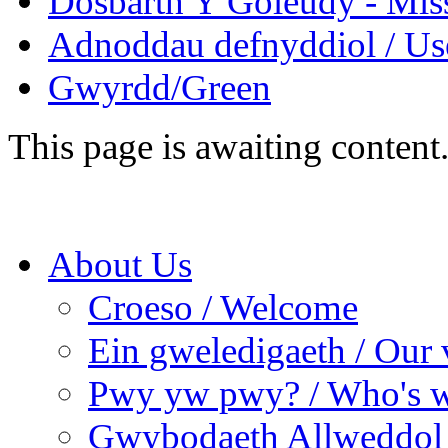
Dosbarth Y Goleudy - Miss
Adnoddau defnyddiol / Use
Gwyrdd/Green
This page is awaiting content
About Us
Croeso / Welcome
Ein gweledigaeth / Our 
Pwy yw pwy? / Who's 
Gwybodaeth Allweddol 