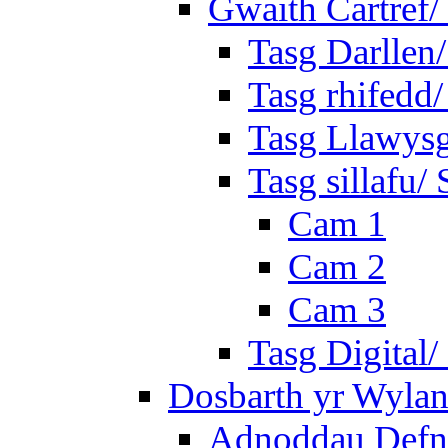
Gwaith Cartref
Tasg Darllen
Tasg rhifedd
Tasg Llawysg
Tasg sillafu/ 
Cam 1
Cam 2
Cam 3
Tasg Digital/
Dosbarth yr Wylan
Adnoddau Defny