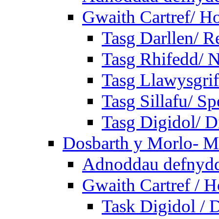
Gwaith Cartref/ 
Tasg Darllen/ R
Tasg Rhifedd/ 
Tasg Llawysgrif
Tasg Sillafu/ Sp
Tasg Digidol/ Di
Dosbarth y Morlo- M
Adnoddau defnyddi
Gwaith Cartref /
Task Digidol / D