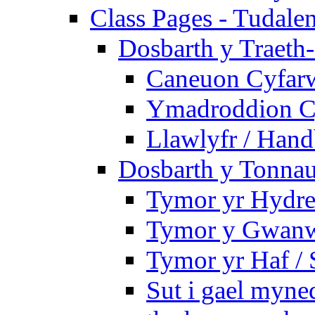
Class Pages - Tudale
Dosbarth y Traeth
Caneuon Cyfarw
Ymadroddion Cy
Llawlyfr / Han
Dosbarth y Tonnau
Tymor yr Hydre
Tymor y Gwanw
Tymor yr Haf /
Sut i gael myned