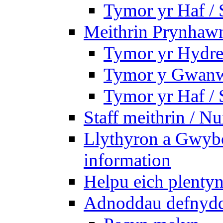
Tymor yr Haf /
Meithrin Prynhawn
Tymor yr Hydre
Tymor y Gwanw
Tymor yr Haf /
Staff meithrin / Nu
Llythyron a Gwybo
information
Helpu eich plentyn
Adnoddau defnyddi