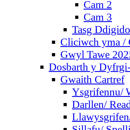
Cam 2
Cam 3
Tasg Ddigidol
Cliciwch yma / 
Gwyl Tawe 2025 
Dosbarth y Dyfrgi
Gwaith Cartref
Ysgrifennu/ 
Darllen/ Rea
Llawysgrifen
Sillafu/ Spell