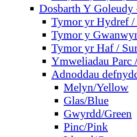
Dosbarth Y Goleudy -
Tymor yr Hydref 
Tymor y Gwanwyn 
Tymor yr Haf / S
Ymweliadau Parc / 
Adnoddau defnyddi
Melyn/Yellow
Glas/Blue
Gwyrdd/Green
Pinc/Pink