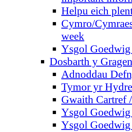
Helpu eich plen
Cymro/Cymraes 
week
Ysgol Goedwig 
Dosbarth y Gragen
Adnoddau Defny
Tymor yr Hydre
Gwaith Cartref
Ysgol Goedwig B
Ysgol Goedwig B