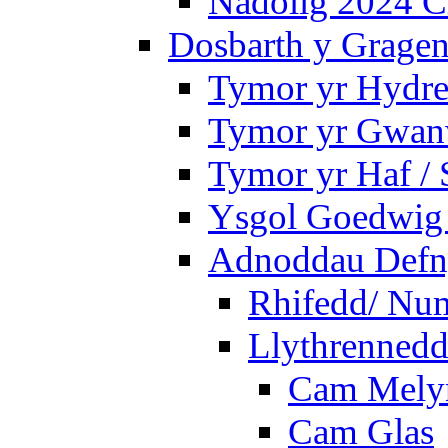
Nadolig 2024 C
Dosbarth y Gragen
Tymor yr Hydre
Tymor yr Gwanw
Tymor yr Haf /
Ysgol Goedwig 
Adnoddau Defny
Rhifedd/ Nu
Llythrennedd
Cam Mely
Cam Glas