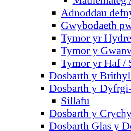
Mathemateg 
Adnoddau defnyd
Gwybodaeth pwy
Tymor yr Hydre
Tymor y Gwanw
Tymor yr Haf /
Dosbarth y Brithyl
Dosbarth y Dyfrgi
Sillafu
Dosbarth y Crychy
Dosbarth Glas y D