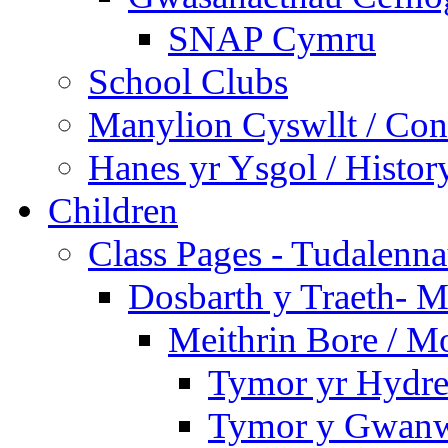
SNAP Cymru
School Clubs
Manylion Cyswllt / Cont
Hanes yr Ysgol / Histor
Children
Class Pages - Tudalenn
Dosbarth y Traeth- M
Meithrin Bore / M
Tymor yr Hydre
Tymor y Gwanw