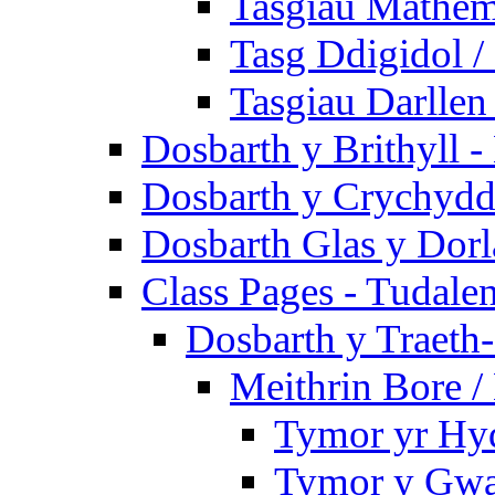
Tasgiau Mathem
Tasg Ddigidol / 
Tasgiau Darllen
Dosbarth y Brithyll 
Dosbarth y Crychydd
Dosbarth Glas y Dorl
Class Pages - Tudale
Dosbarth y Traeth
Meithrin Bore 
Tymor yr Hy
Tymor y Gwa