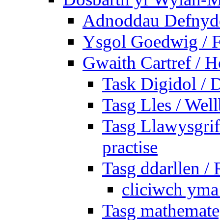
Adnoddau Defnyddi
Ysgol Goedwig / F
Gwaith Cartref /
Task Digidol / D
Tasg Lles / Wel
Tasg Llawysgrife
practise
Tasg ddarllen /
cliciwch yma 
Tasg mathemateg