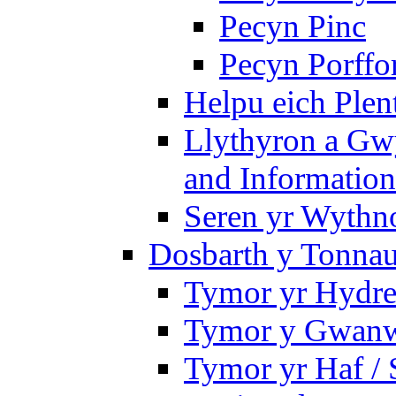
Pecyn Pinc
Pecyn Porffo
Helpu eich Plen
Llythyron a Gw
and Information
Seren yr Wythno
Dosbarth y Tonnau
Tymor yr Hydre
Tymor y Gwanw
Tymor yr Haf /