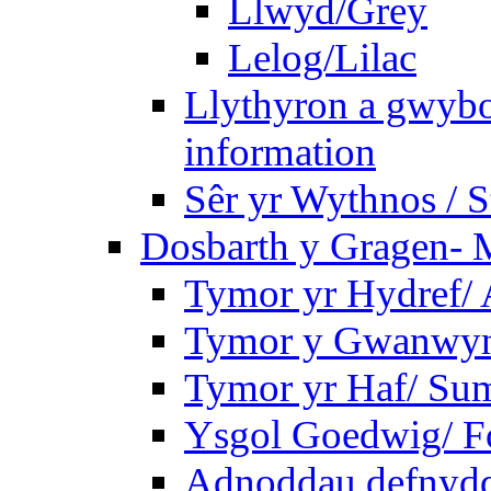
Llwyd/Grey
Lelog/Lilac
Llythyron a gwybo
information
Sêr yr Wythnos / S
Dosbarth y Gragen- M
Tymor yr Hydref/
Tymor y Gwanwyn
Tymor yr Haf/ Su
Ysgol Goedwig/ Fo
Adnoddau defnyddi