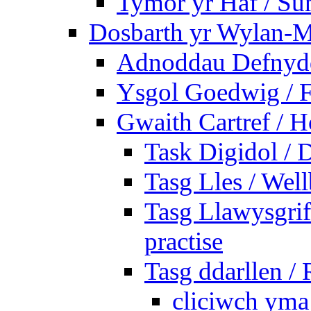
Tymor yr Haf / S
Dosbarth yr Wylan-M
Adnoddau Defnyddi
Ysgol Goedwig / F
Gwaith Cartref /
Task Digidol / D
Tasg Lles / Wel
Tasg Llawysgrife
practise
Tasg ddarllen /
cliciwch yma 