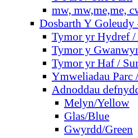
mw, mw,me,me, cw
Dosbarth Y Goleudy -
Tymor yr Hydref 
Tymor y Gwanwyn 
Tymor yr Haf / S
Ymweliadau Parc / 
Adnoddau defnyddi
Melyn/Yellow
Glas/Blue
Gwyrdd/Green