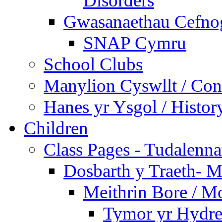
Disorders
Gwasanaethau Cefnogi
SNAP Cymru
School Clubs
Manylion Cyswllt / Cont
Hanes yr Ysgol / Histor
Children
Class Pages - Tudalenn
Dosbarth y Traeth- M
Meithrin Bore / M
Tymor yr Hydre