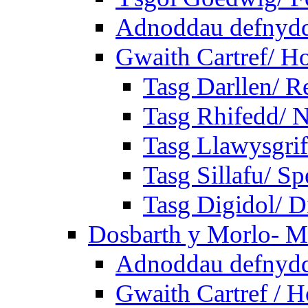
Adnoddau defnyddi
Gwaith Cartref/ 
Tasg Darllen/ R
Tasg Rhifedd/ 
Tasg Llawysgrif
Tasg Sillafu/ Sp
Tasg Digidol/ Di
Dosbarth y Morlo- M
Adnoddau defnyddi
Gwaith Cartref /