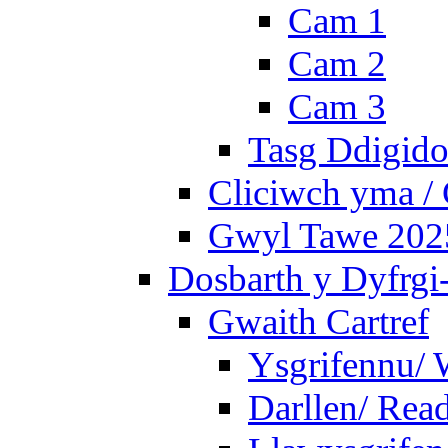
Cam 1
Cam 2
Cam 3
Tasg Ddigidol
Cliciwch yma / 
Gwyl Tawe 2025 
Dosbarth y Dyfrgi
Gwaith Cartref
Ysgrifennu/ 
Darllen/ Rea