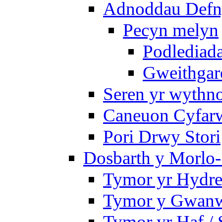
Adnoddau Defny
Pecyn melyn
Podlediada
Gweithgare
Seren yr wythno
Caneuon Cyfarw
Pori Drwy Stori
Dosbarth y Morlo-
Tymor yr Hydre
Tymor y Gwanw
Tymor yr Haf /