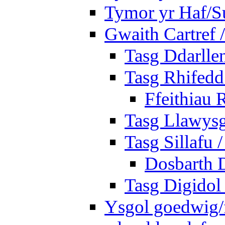
Tymor yr Haf/
Gwaith Cartref
Tasg Ddarlle
Tasg Rhifedd
Ffeithiau 
Tasg Llawysg
Tasg Sillafu 
Dosbarth D
Tasg Digidol 
Ysgol goedwig/f