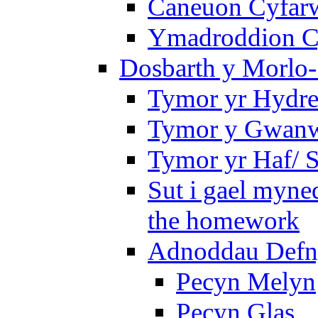
Caneuon Cyfarw
Ymadroddion Cy
Dosbarth y Morlo-
Tymor yr Hydre
Tymor y Gwanw
Tymor yr Haf/
Sut i gael myned
the homework
Adnoddau Defny
Pecyn Melyn
Pecyn Glas