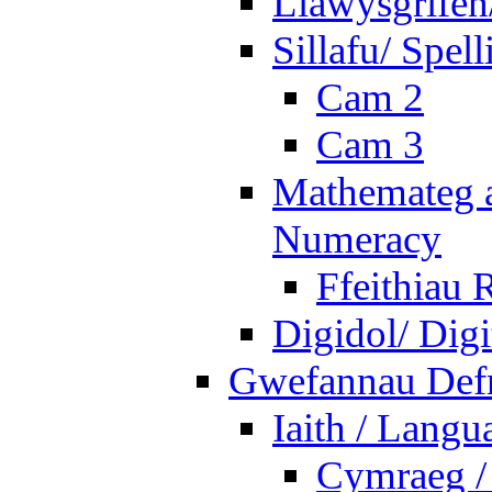
Llawysgrifen
Sillafu/ Spell
Cam 2
Cam 3
Mathemateg a
Numeracy
Ffeithiau 
Digidol/ Digi
Gwefannau Defn
Iaith / Langu
Cymraeg /