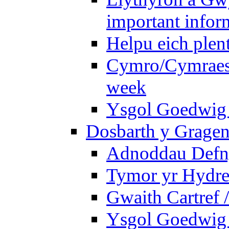
important infor
Helpu eich plen
Cymro/Cymraes 
week
Ysgol Goedwig 
Dosbarth y Gragen
Adnoddau Defny
Tymor yr Hydre
Gwaith Cartref
Ysgol Goedwig B