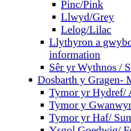
Pinc/Pink
Llwyd/Grey
Lelog/Lilac
Llythyron a gwybo
information
Sêr yr Wythnos / S
Dosbarth y Gragen- M
Tymor yr Hydref/
Tymor y Gwanwyn
Tymor yr Haf/ Su
Ysgol Goedwig/ Fo