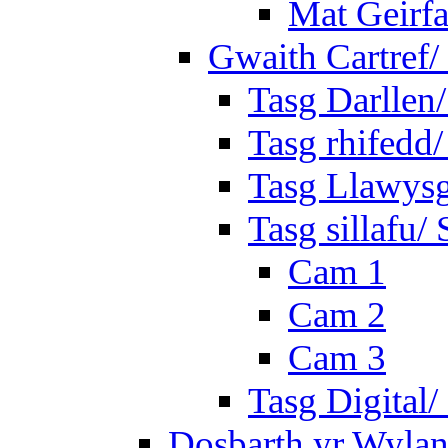
Mat Geirf
Gwaith Cartref
Tasg Darllen
Tasg rhifedd
Tasg Llawysg
Tasg sillafu/ 
Cam 1
Cam 2
Cam 3
Tasg Digital/
Dosbarth yr Wylan