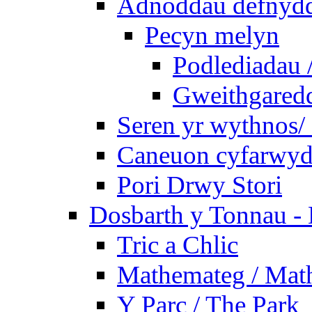
Adnoddau defnyddi
Pecyn melyn
Podlediadau 
Gweithgaredda
Seren yr wythnos/ 
Caneuon cyfarwydd
Pori Drwy Stori
Dosbarth y Tonnau - 
Tric a Chlic
Mathemateg / Mat
Y Parc / The Park