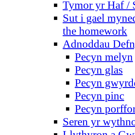
Tymor yr Haf /
Sut i gael myned
the homework
Adnoddau Defny
Pecyn melyn
Pecyn glas
Pecyn gwyrd
Pecyn pinc
Pecyn porffo
Seren yr wythno
Llythyron a Gw