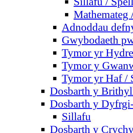
Sillafu / Spel
Mathemateg 
Adnoddau defnyd
Gwybodaeth pwy
Tymor yr Hydre
Tymor y Gwanw
Tymor yr Haf /
Dosbarth y Brithyl
Dosbarth y Dyfrgi
Sillafu
Dosbarth y Crychy