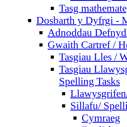
Tasg mathemateg
Dosbarth y Dyfrgi - 
Adnoddau Defnyddi
Gwaith Cartref /
Tasgiau Lles / 
Tasgiau Llawysg
Spelling Tasks
Llawysgrifen
Sillafu/ Spell
Cymraeg