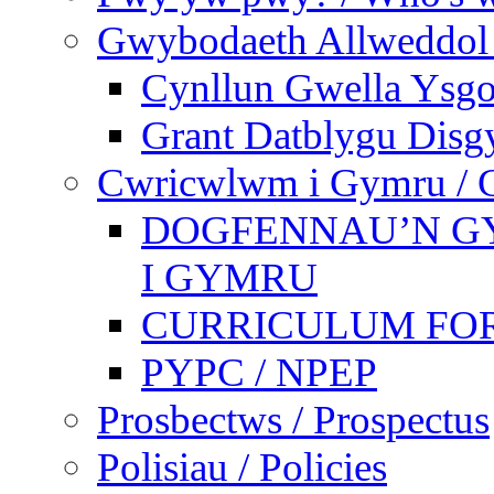
Gwybodaeth Allweddol 
Cynllun Gwella Ysgo
Grant Datblygu Disg
Cwricwlwm i Gymru / C
DOGFENNAU’N G
I GYMRU
CURRICULUM FO
PYPC / NPEP
Prosbectws / Prospectus
Polisiau / Policies