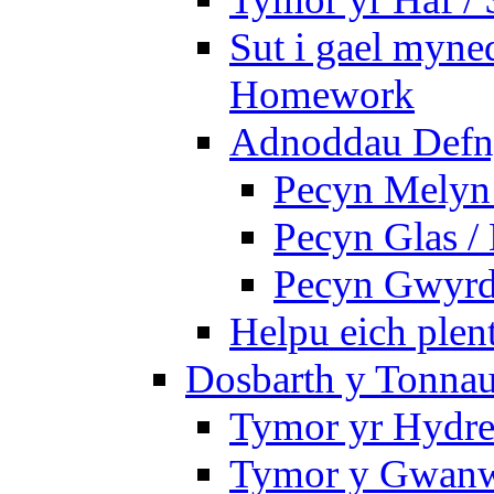
Sut i gael myned
Homework
Adnoddau Defny
Pecyn Melyn 
Pecyn Glas /
Pecyn Gwyrd
Helpu eich plen
Dosbarth y Tonnau
Tymor yr Hydre
Tymor y Gwan