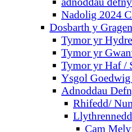
adnoddau defnyd
Nadolig 2024 C
Dosbarth y Gragen
Tymor yr Hydre
Tymor yr Gwanw
Tymor yr Haf /
Ysgol Goedwig 
Adnoddau Defny
Rhifedd/ Nu
Llythrennedd
Cam Mely