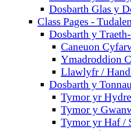
Dosbarth Glas y D
Class Pages - Tudale
Dosbarth y Traeth
Caneuon Cyfarw
Ymadroddion Cy
Llawlyfr / Han
Dosbarth y Tonnau
Tymor yr Hydre
Tymor y Gwanw
Tymor yr Haf /