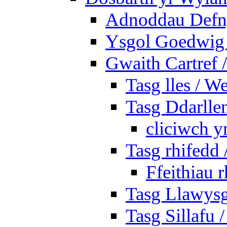
Adnoddau Defny
Ysgol Goedwig 
Gwaith Cartref
Tasg lles / W
Tasg Ddarlle
cliciwch y
Tasg rhifedd
Ffeithiau 
Tasg Llawysg
Tasg Sillafu 