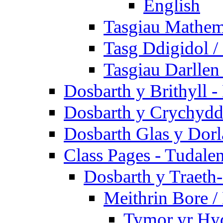
English
Tasgiau Mathem
Tasg Ddigidol / 
Tasgiau Darllen
Dosbarth y Brithyll 
Dosbarth y Crychydd
Dosbarth Glas y Dorl
Class Pages - Tudale
Dosbarth y Traeth
Meithrin Bore 
Tymor yr Hy