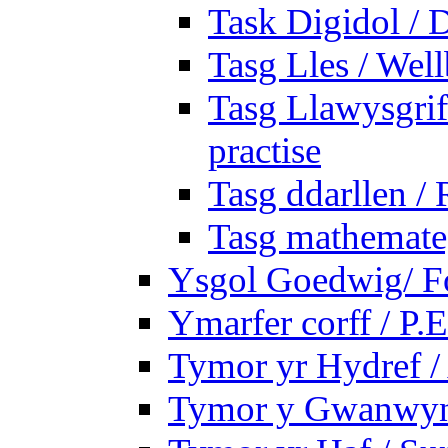
Task Digidol / D
Tasg Lles / Wel
Tasg Llawysgrife
practise
Tasg ddarllen /
Tasg mathemateg
Ysgol Goedwig/ Fo
Ymarfer corff / P.E
Tymor yr Hydref 
Tymor y Gwanwyn 